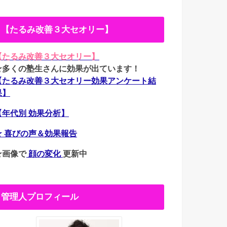
【たるみ改善３大セオリー】
【たるみ改善３大セオリー】
★多くの塾生さんに効果が出ています！
【たるみ改善３大セオリー効果アンケート結
果】
【年代別 効果分析】
★ 喜びの声＆効果報告
★画像で
顔の変化
更新中
管理人プロフィール