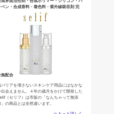
合成界面活性剤・合成ポリマー・シリコン・パ
ラベン・合成香料・着色料・紫外線吸収剤 完
全無配合
肌バリアを壊さないスキンケア用品にはなかな
か出会えません。４年の歳月をかけて開発した
Selif（セリフ）は市販の「なんちゃって無添
加」の商品とは全然違います。
⇒ もっと詳しく