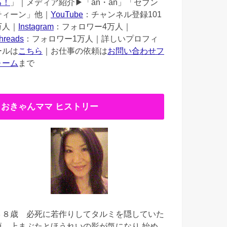
る！
」｜メディア紹介▶︎「an・an」「セブン
ティーン」他｜
YouTube
：チャンネル登録101
万人｜
Instagram
：フォロワー4万人｜
hreads
：フォロワー1万人｜詳しいプロフィ
ールは
こちら
｜お仕事の依頼は
お問い合わせフ
ォーム
まで
おきゃんママ ヒストリー
３８歳
必死に若作りしてタルミを隠していた
頃。上まぶたとほうれいの影が気になり 始め