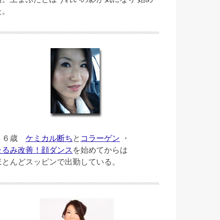
た。
４６歳
ケミカル断ち
と
コラーゲン
・
たるみ改善！顔ダンス
を始めてからは
ほとんどスッピンで出勤している。