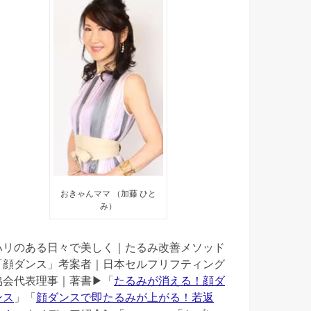
おきゃんママ （加藤 ひと
み）
ハリのある日々で美しく｜たるみ改善メソッド
「顔ダンス」考案者｜日本セルフリフティング
協会代表理事｜著書▶︎「
たるみが消える！顔ダ
ンス
」「
顔ダンスで即たるみが上がる！若返