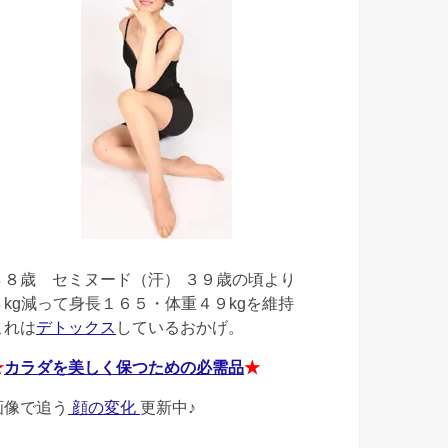
４８歳
セミヌード（汗） ３９歳の頃より
４kg減って身長１６５・体重４９kgを維持
これは
デトックス
しているおかげ。
★
カラダを美しく保つための必需品
★
画像で追う
顔の変化
更新中♪