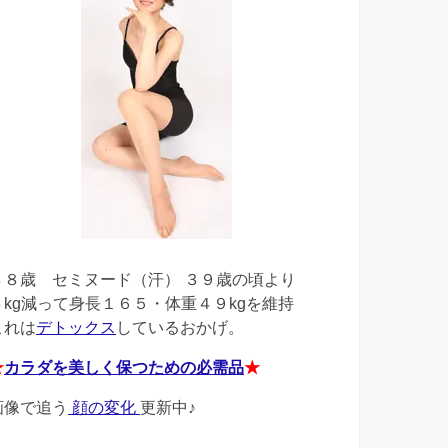
４８歳
セミヌード（汗） ３９歳の頃より
４kg減って身長１６５・体重４９kgを維持
これは
デトックス
しているおかげ。
★
カラダを美しく保つための必需品
★
画像で追う
顔の変化
更新中♪