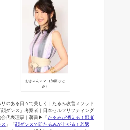
おきゃんママ （加藤 ひと
み）
ハリのある日々で美しく｜たるみ改善メソッド
「顔ダンス」考案者｜日本セルフリフティング
協会代表理事｜著書▶︎「
たるみが消える！顔ダ
ンス
」「
顔ダンスで即たるみが上がる！若返