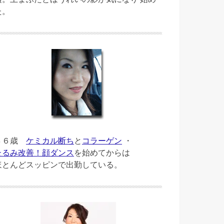
た。
４６歳
ケミカル断ち
と
コラーゲン
・
たるみ改善！顔ダンス
を始めてからは
ほとんどスッピンで出勤している。