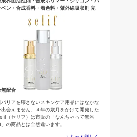
合成界面活性剤・合成ポリマー・シリコン・パ
ラベン・合成香料・着色料・紫外線吸収剤 完
全無配合
肌バリアを壊さないスキンケア用品にはなかな
か出会えません。４年の歳月をかけて開発した
Selif（セリフ）は市販の「なんちゃって無添
加」の商品とは全然違います。
⇒ もっと詳しく