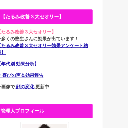
【たるみ改善３大セオリー】
【たるみ改善３大セオリー】
★多くの塾生さんに効果が出ています！
【たるみ改善３大セオリー効果アンケート結
果】
【年代別 効果分析】
★ 喜びの声＆効果報告
★画像で
顔の変化
更新中
管理人プロフィール