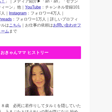
る！
」｜メディア紹介▶︎「an・an」「セブン
ティーン」他｜
YouTube
：チャンネル登録101
万人｜
Instagram
：フォロワー4万人｜
hreads
：フォロワー1万人｜詳しいプロフィ
ールは
こちら
｜お仕事の依頼は
お問い合わせフ
ォーム
まで
おきゃんママ ヒストリー
３８歳
必死に若作りしてタルミを隠していた
頃。上まぶたとほうれいの影が気になり 始め