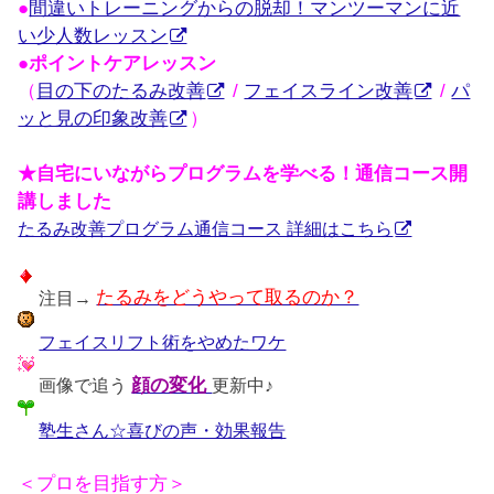
●
間違いトレーニングからの脱却！マンツーマンに近
い少人数レッスン
●ポイントケアレッスン
（
目の下のたるみ改善
/
フェイスライン改善
/
パ
ッと見の印象改善
）
★自宅にいながらプログラムを学べる！通信コース開
講しました
たるみ改善プログラム通信コース 詳細はこちら
注目→
たるみをどうやって取るのか？
フェイスリフト術をやめたワケ
画像で追う
顔の変化
更新中♪
塾生さん☆喜びの声・効果報告
＜プロを目指す方＞