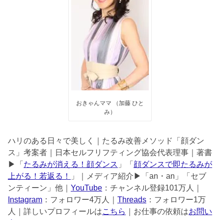
おきゃんママ （加藤 ひと
み）
ハリのある日々で美しく｜たるみ改善メソッド「顔ダン
ス」考案者｜日本セルフリフティング協会代表理事｜著書
▶︎「
たるみが消える！顔ダンス
」「
顔ダンスで即たるみが
上がる！若返る！
」｜メディア紹介▶︎「an・an」「セブ
ンティーン」他｜
YouTube
：チャンネル登録101万人｜
Instagram
：フォロワー4万人｜
Threads
：フォロワー1万
人｜詳しいプロフィールは
こちら
｜お仕事の依頼は
お問い