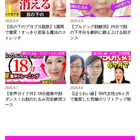
2026.8.9
2026.8.8
【目の下のブヨブヨ脂肪】1週間
【ブルドッグ顔解消】25分で顔
で激変！すっきり若返る魔法のス
の下半分を劇的に鍛え上げる顔ダ
トレッチ
ンス
顔のたるみ・フェイスライン対策
ほうれい線・シワ・口元対策
2026.8.7
2026.8.6
【音声ガイド付】18分超集中顔
【ほうれい線】50代女性が6ヶ月
ダンス！お顔のたるみ完全解消コ
で激変した究極のリフトアップ術
ース