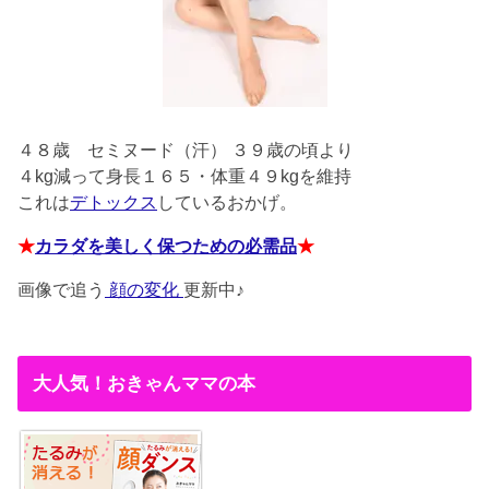
４８歳
セミヌード（汗） ３９歳の頃より
４kg減って身長１６５・体重４９kgを維持
これは
デトックス
しているおかげ。
★
カラダを美しく保つための必需品
★
画像で追う
顔の変化
更新中♪
大人気！おきゃんママの本