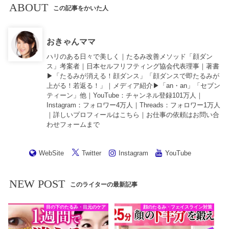
ABOUT
この記事をかいた人
おきゃんママ
ハリのある日々で美しく｜たるみ改善メソッド「顔ダン
ス」考案者｜日本セルフリフティング協会代表理事｜著書
▶︎「
たるみが消える！顔ダンス
」「
顔ダンスで即たるみが
上がる！若返る！
」｜メディア紹介▶︎「an・an」「セブン
ティーン」他｜
YouTube
：チャンネル登録101万人｜
Instagram
：フォロワー4万人｜
Threads
：フォロワー1万人
｜詳しいプロフィールは
こちら
｜お仕事の依頼は
お問い合
わせフォーム
まで
WebSite
Twitter
Instagram
YouTube
NEW POST
このライターの最新記事
目の下のたるみ・目元のケア
顔のたるみ・フェイスライン対策