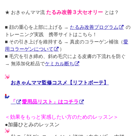
★ おきゃんママ流
たるみ改善３大セオリー
とは？
■ 顔の重心を上部に上げる →
たるみ改善プログラム
の
トレーニング実践 携帯サイトはこちら！
■ その引き上げを維持する → 真皮のコラーゲン補強（
愛
用コラーゲンについて
）
■ 毛穴を引き締め、斜め毛穴による皮膚の下流れを防ぐ
→ 無添加化粧品で
ケミカル断ち
おきゃんママ監修コスメ【リフトボーテ】
「
愛用品リスト」はコチラ
＜効果をもっと実感したい方のためのレッスン＞
●加藤ひとみのレッスン