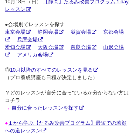
10月18日（日）
【静岡】たるみ改善プログラム１day
レッスン
●会場別でレッスンを探す
東京会場
静岡会場
滋賀会場
京都会場
兵庫会場
愛知会場
大阪会場
奈良会場
山形会場
アメリカ会場
◎
10月以降のすべてのレッスンを見る
（プロ養成講座も日程が決定しました）
？どのレッスンが自分に合っているか分からない方は
コチラ
→
自分に合ったレッスンを探す
●
１から学ぶ【たるみ改善プログラム】最短での若顔
への道レッスン