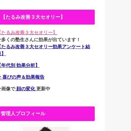
【たるみ改善３大セオリー】
【たるみ改善３大セオリー】
★多くの塾生さんに効果が出ています！
【たるみ改善３大セオリー効果アンケート結
果】
【年代別 効果分析】
★ 喜びの声＆効果報告
★画像で
顔の変化
更新中
管理人プロフィール