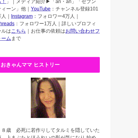
る！
」｜メディア紹介▶︎「an・an」「セブン
ティーン」他｜
YouTube
：チャンネル登録101
万人｜
Instagram
：フォロワー4万人｜
hreads
：フォロワー1万人｜詳しいプロフィ
ールは
こちら
｜お仕事の依頼は
お問い合わせフ
ォーム
まで
おきゃんママ ヒストリー
３８歳
必死に若作りしてタルミを隠していた
頃。上まぶたとほうれいの影が気になり 始め