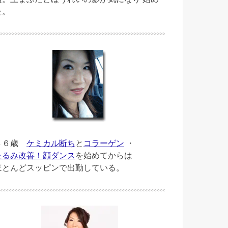
た。
４６歳
ケミカル断ち
と
コラーゲン
・
たるみ改善！顔ダンス
を始めてからは
ほとんどスッピンで出勤している。