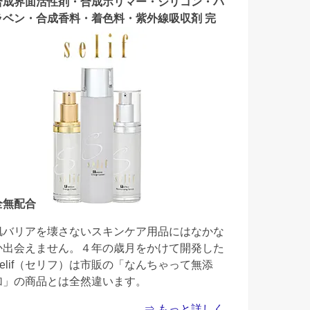
合成界面活性剤・合成ポリマー・シリコン・パ
ラベン・合成香料・着色料・紫外線吸収剤 完
全無配合
肌バリアを壊さないスキンケア用品にはなかな
か出会えません。４年の歳月をかけて開発した
Selif（セリフ）は市販の「なんちゃって無添
加」の商品とは全然違います。
⇒ もっと詳しく