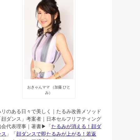
おきゃんママ （加藤 ひと
み）
ハリのある日々で美しく｜たるみ改善メソッド
「顔ダンス」考案者｜日本セルフリフティング
協会代表理事｜著書▶︎「
たるみが消える！顔ダ
ンス
」「
顔ダンスで即たるみが上がる！若返