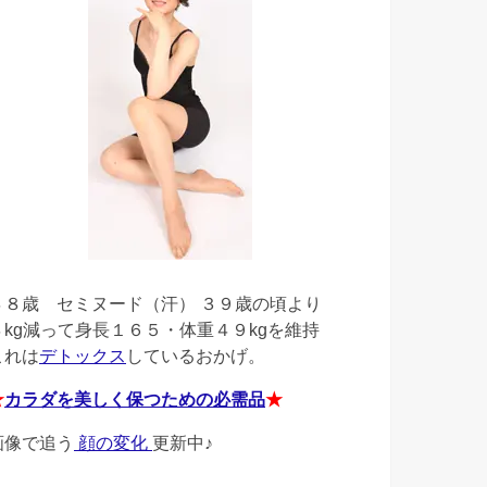
４８歳
セミヌード（汗） ３９歳の頃より
４kg減って身長１６５・体重４９kgを維持
これは
デトックス
しているおかげ。
★
カラダを美しく保つための必需品
★
画像で追う
顔の変化
更新中♪