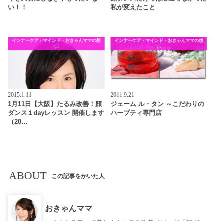
い！！
私が変えたこと
インナーケア・マインド・おきゃんママの想
インナーケア・マインド・おきゃんママの想
い
い
2015.1.11
2011.9.21
1月11日【大阪】たるみ改善！顔
ジェーム ル・タン ～こだわりの
ダンス１dayレッスン 開催します
ハーブティ専門店
（20…
ABOUT
この記事をかいた人
おきゃんママ