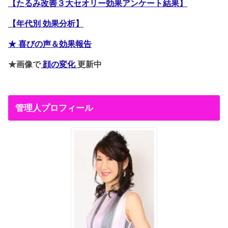
【たるみ改善３大セオリー効果アンケート結果】
【年代別 効果分析】
★ 喜びの声＆効果報告
★画像で
顔の変化
更新中
管理人プロフィール