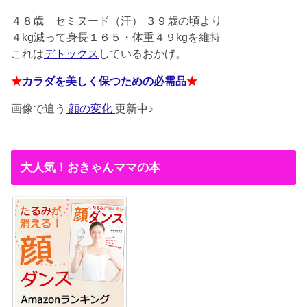
４８歳
セミヌード（汗） ３９歳の頃より
４kg減って身長１６５・体重４９kgを維持
これは
デトックス
しているおかげ。
★
カラダを美しく保つための必需品
★
画像で追う
顔の変化
更新中♪
大人気！おきゃんママの本