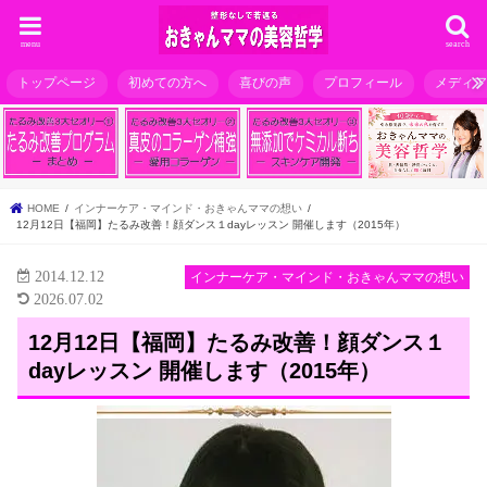
menu
search
トップページ
初めての方へ
喜びの声
プロフィール
メディ
HOME
インナーケア・マインド・おきゃんママの想い
12月12日【福岡】たるみ改善！顔ダンス１dayレッスン 開催します（2015年）
2014.12.12
インナーケア・マインド・おきゃんママの想い
2026.07.02
12月12日【福岡】たるみ改善！顔ダンス１
dayレッスン 開催します（2015年）