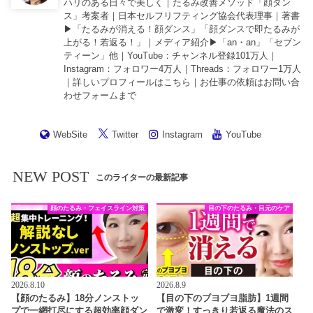
ハリのある日々で美しく｜たるみ改善メソッド「顔ダン
ス」考案者｜日本セルフリフティング協会代表理事｜著書
▶︎「
たるみが消える！顔ダンス
」「
顔ダンスで即たるみが
上がる！若返る！
」｜メディア紹介▶︎「an・an」「セブン
ティーン」他｜
YouTube
：チャンネル登録101万人｜
Instagram
：フォロワー4万人｜
Threads
：フォロワー1万人
｜詳しいプロフィールは
こちら
｜お仕事の依頼は
お問い合
わせフォーム
まで
WebSite
Twitter
Instagram
YouTube
NEW POST
このライターの最新記事
顔のたるみ・フェイスライン対策
目の下のたるみ・目元のケア
2026.8.10
2026.8.9
【顔のたるみ】18分ノンストッ
【目の下のブヨブヨ脂肪】1週間
プで一網打尽にする超効率顔ダン
で激変！すっきり若返る魔法のス