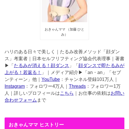
おきゃんママ （加藤 ひと
み）
ハリのある日々で美しく｜たるみ改善メソッド「顔ダン
ス」考案者｜日本セルフリフティング協会代表理事｜著書
▶︎「
たるみが消える！顔ダンス
」「
顔ダンスで即たるみが
上がる！若返る！
」｜メディア紹介▶︎「an・an」「セブ
ンティーン」他｜
YouTube
：チャンネル登録101万人｜
Instagram
：フォロワー4万人｜
Threads
：フォロワー1万
人｜詳しいプロフィールは
こちら
｜お仕事の依頼は
お問い
合わせフォーム
まで
おきゃんママ ヒストリー