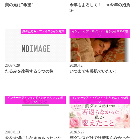
美の元は”希望”
今年もよろしく！ ≪今年の抱負
≫
顔のたるみ・フェイスライン対策
インナーケア・マインド・おきゃんママの想
い
2009.7.29
2020.4.2
たるみを改善する３つの柱
いつまでも美肌でいたい！
インナーケア・マインド・おきゃんママの想
インナーケア・マインド・おきゃんママの想
い
い
2010.6.13
2026.5.27
今を大切にしなきゃもったいな
顔ダンスだけでは若返らなかった