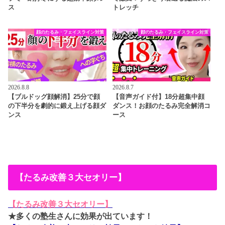
ス
トレッチ
顔のたるみ・フェイスライン対策
顔のたるみ・フェイスライン対策
2026.8.8
2026.8.7
【ブルドッグ顔解消】25分で顔
【音声ガイド付】18分超集中顔
の下半分を劇的に鍛え上げる顔ダ
ダンス！お顔のたるみ完全解消コ
ンス
ース
【たるみ改善３大セオリー】
【たるみ改善３大セオリー】
★多くの塾生さんに効果が出ています！