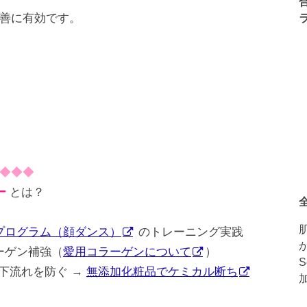
善に有効です。
◆◆◆
ー
とは？
プログラム（顔ダンス）
のトレーニング実践
ーゲン補強（
愛用コラーゲンについて
）
下流れを防ぐ →
無添加化粧品でケミカル断ち