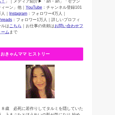
る！
」｜メディア紹介▶︎「an・an」「セブン
ティーン」他｜
YouTube
：チャンネル登録101
万人｜
Instagram
：フォロワー4万人｜
hreads
：フォロワー1万人｜詳しいプロフィ
ールは
こちら
｜お仕事の依頼は
お問い合わせフ
ォーム
まで
おきゃんママ ヒストリー
３８歳
必死に若作りしてタルミを隠していた
頃。上まぶたとほうれいの影が気になり 始め