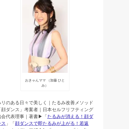
おきゃんママ （加藤 ひと
み）
ハリのある日々で美しく｜たるみ改善メソッド
「顔ダンス」考案者｜日本セルフリフティング
協会代表理事｜著書▶︎「
たるみが消える！顔ダ
ンス
」「
顔ダンスで即たるみが上がる！若返