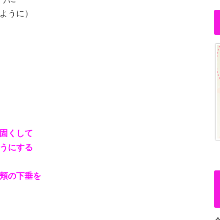
ように）
固くして
うにする
頬の下垂を