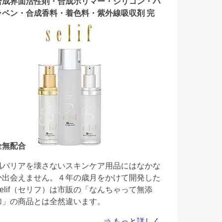
合成界面活性剤・合成ポリマー・シリコン・パ
ラベン・合成香料・着色料・紫外線吸収剤 完
全無配合
肌バリアを壊さないスキンケア用品にはなかな
か出会えません。４年の歳月をかけて開発した
Selif（セリフ）は市販の「なんちゃって無添
加」の商品とは全然違います。
⇒ もっと詳しく