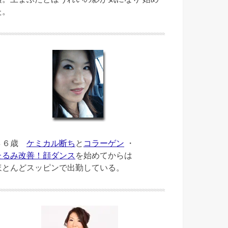
た。
４６歳
ケミカル断ち
と
コラーゲン
・
たるみ改善！顔ダンス
を始めてからは
ほとんどスッピンで出勤している。