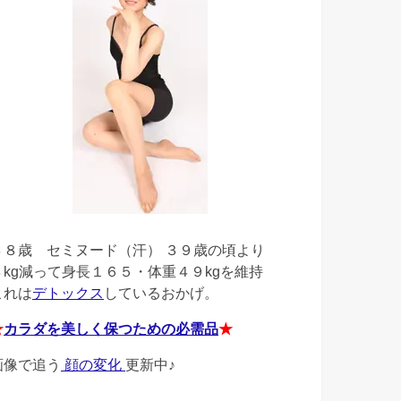
４８歳
セミヌード（汗） ３９歳の頃より
４kg減って身長１６５・体重４９kgを維持
これは
デトックス
しているおかげ。
★
カラダを美しく保つための必需品
★
画像で追う
顔の変化
更新中♪