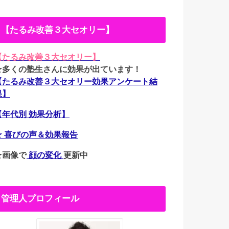
【たるみ改善３大セオリー】
【たるみ改善３大セオリー】
★多くの塾生さんに効果が出ています！
【たるみ改善３大セオリー効果アンケート結
果】
【年代別 効果分析】
★ 喜びの声＆効果報告
★画像で
顔の変化
更新中
管理人プロフィール