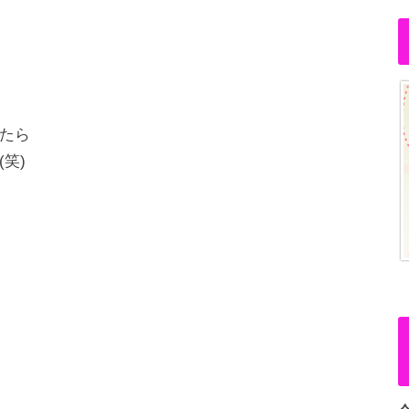
たら
笑)