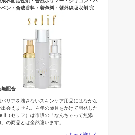
合成界面活性剤・合成ポリマー・シリコン・パ
ラベン・合成香料・着色料・紫外線吸収剤 完
全無配合
肌バリアを壊さないスキンケア用品にはなかな
か出会えません。４年の歳月をかけて開発した
Selif（セリフ）は市販の「なんちゃって無添
加」の商品とは全然違います。
⇒ もっと詳しく