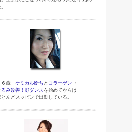
た。
４６歳
ケミカル断ち
と
コラーゲン
・
たるみ改善！顔ダンス
を始めてからは
ほとんどスッピンで出勤している。