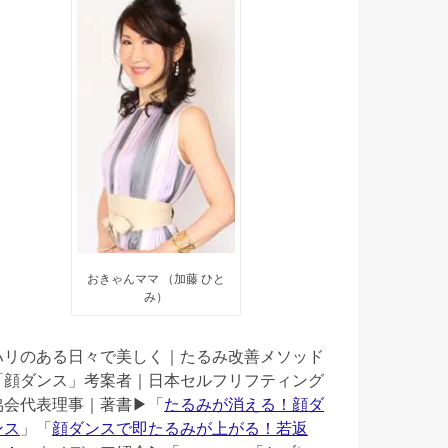
おきゃんママ （加藤 ひと
み）
ハリのある日々で美しく｜たるみ改善メソッド
「顔ダンス」考案者｜日本セルフリフティング
協会代表理事｜著書▶︎「
たるみが消える！顔ダ
ンス
」「
顔ダンスで即たるみが上がる！若返