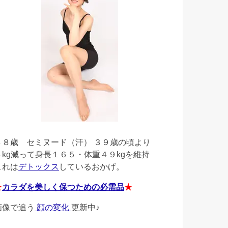
４８歳
セミヌード（汗） ３９歳の頃より
４kg減って身長１６５・体重４９kgを維持
これは
デトックス
しているおかげ。
★
カラダを美しく保つための必需品
★
画像で追う
顔の変化
更新中♪