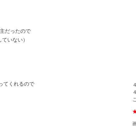
主だったので
はしてい
ない）
言ってくれるので