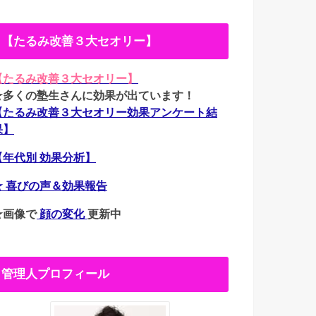
【たるみ改善３大セオリー】
【たるみ改善３大セオリー】
★多くの塾生さんに効果が出ています！
【たるみ改善３大セオリー効果アンケート結
果】
【年代別 効果分析】
★ 喜びの声＆効果報告
★画像で
顔の変化
更新中
管理人プロフィール