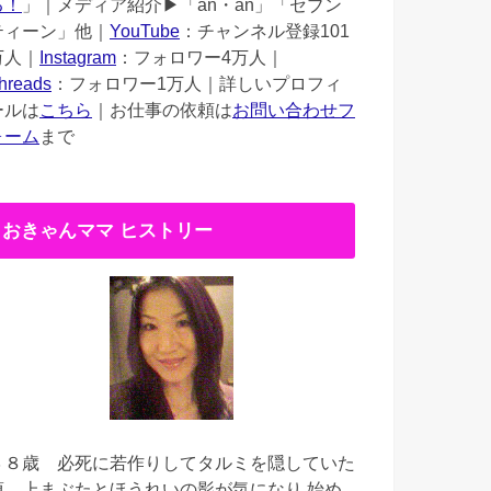
る！
」｜メディア紹介▶︎「an・an」「セブン
ティーン」他｜
YouTube
：チャンネル登録101
万人｜
Instagram
：フォロワー4万人｜
hreads
：フォロワー1万人｜詳しいプロフィ
ールは
こちら
｜お仕事の依頼は
お問い合わせフ
ォーム
まで
おきゃんママ ヒストリー
３８歳
必死に若作りしてタルミを隠していた
頃。上まぶたとほうれいの影が気になり 始め