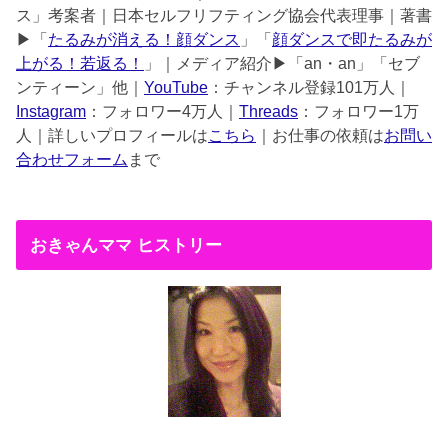
ス」考案者｜日本セルフリフティング協会代表理事｜著書
▶︎「
たるみが消える！顔ダンス
」「
顔ダンスで即たるみが
上がる！若返る！
」｜メディア紹介▶︎「an・an」「セブ
ンティーン」他｜
YouTube
：チャンネル登録101万人｜
Instagram
：フォロワー4万人｜
Threads
：フォロワー1万
人｜詳しいプロフィールは
こちら
｜お仕事の依頼は
お問い
合わせフォーム
まで
おきゃんママ ヒストリー