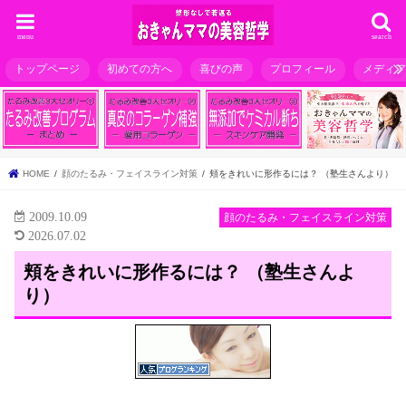
menu
search
トップページ
初めての方へ
喜びの声
プロフィール
メディ
HOME
顔のたるみ・フェイスライン対策
頬をきれいに形作るには？ （塾生さんより）
2009.10.09
顔のたるみ・フェイスライン対策
2026.07.02
頬をきれいに形作るには？ （塾生さんよ
り）