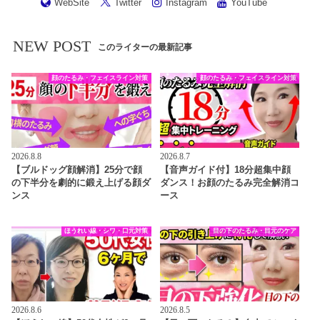
WebSite
Twitter
Instagram
YouTube
NEW POST
このライターの最新記事
顔のたるみ・フェイスライン対策
顔のたるみ・フェイスライン対策
2026.8.8
2026.8.7
【ブルドッグ顔解消】25分で顔
【音声ガイド付】18分超集中顔
の下半分を劇的に鍛え上げる顔ダ
ダンス！お顔のたるみ完全解消コ
ンス
ース
ほうれい線・シワ・口元対策
目の下のたるみ・目元のケア
2026.8.6
2026.8.5