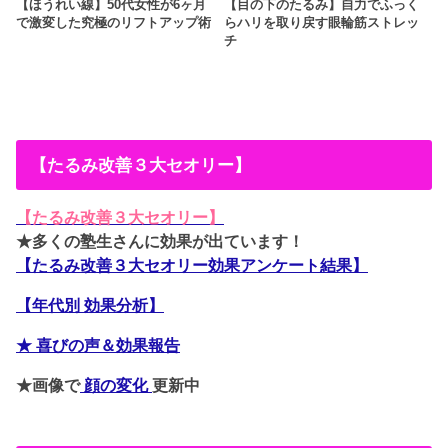
【ほうれい線】50代女性が6ヶ月
【目の下のたるみ】自力でふっく
で激変した究極のリフトアップ術
らハリを取り戻す眼輪筋ストレッ
チ
【たるみ改善３大セオリー】
【たるみ改善３大セオリー】
★多くの塾生さんに効果が出ています！
【たるみ改善３大セオリー効果アンケート結果】
【年代別 効果分析】
★ 喜びの声＆効果報告
★画像で
顔の変化
更新中