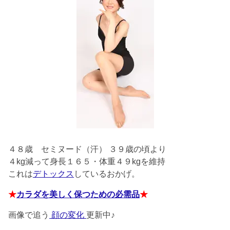
４８歳
セミヌード（汗） ３９歳の頃より
４kg減って身長１６５・体重４９kgを維持
これは
デトックス
しているおかげ。
★
カラダを美しく保つための必需品
★
画像で追う
顔の変化
更新中♪