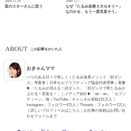
2009.12.29
2009.12.7
昔のスターさんに思う
なぜ「たるみ改善３大セオリー」
なのかを、もう一度見直そう。
ABOUT
この記事をかいた人
おきゃんママ
ハリのある日々で美しく｜たるみ改善メソッド「顔ダン
ス」考案者｜日本セルフリフティング協会代表理事｜著書
▶︎「
たるみが消える！顔ダンス
」「
顔ダンスで即たるみが
上がる！若返る！
」｜メディア紹介▶︎「an・an」「セブン
ティーン」他｜
YouTube
：チャンネル登録101万人｜
Instagram
：フォロワー4万人｜
Threads
：フォロワー1万人
｜詳しいプロフィールは
こちら
｜お仕事の依頼は
お問い合
わせフォーム
まで