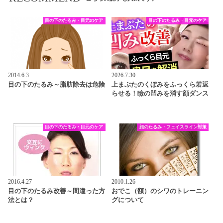
目の下のたるみ・目元のケア
目の下のたるみ・目元のケア
2014.6.3
2026.7.30
目の下のたるみ～脂肪除去は危険
上まぶたのくぼみをふっくら若返
らせる！瞼の凹みを消す顔ダンス
目の下のたるみ・目元のケア
顔のたるみ・フェイスライン対策
2016.4.27
2010.1.26
目の下のたるみ改善～間違った方
おでこ（額）のシワのトレーニン
法とは？
グについて