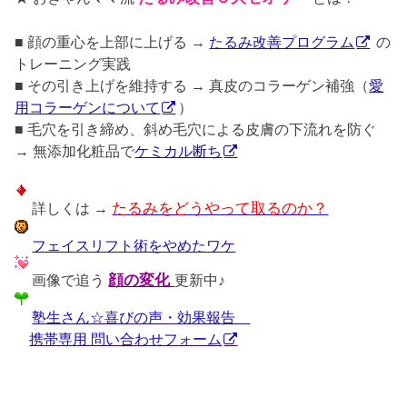
■ 顔の重心を上部に上げる →
たるみ改善プログラム
の
トレーニング実践
■ その引き上げを維持する → 真皮のコラーゲン補強（
愛
用コラーゲンについて
）
■ 毛穴を引き締め、斜め毛穴による皮膚の下流れを防ぐ
→ 無添加化粧品で
ケミカル断ち
詳しくは →
たるみをどうやって取るのか？
フェイスリフト術をやめたワケ
画像で追う
顔の変化
更新中♪
塾生さん☆喜びの声・効果報告
携帯専用 問い合わせフォーム