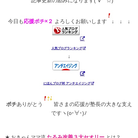
記事更新の励みになります(´∀｀☆)
今日も
応援ポチ×２
よろしくお願いします
↓ ↓ ↓
人気ブログランキング
↓
にほんブログ村 アンチエイジング
ポチ
ありがとう
皆さまの応援が塾長の大きな支え
ですヽ(o･∀･)ﾉ
★ おきゃんママ流
たるみ改善３大セオリー
とは？