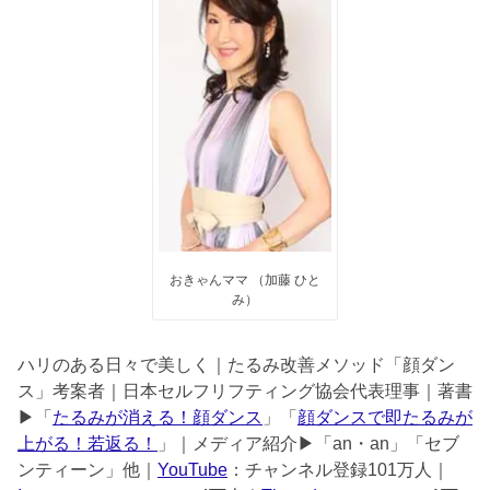
おきゃんママ （加藤 ひと
み）
ハリのある日々で美しく｜たるみ改善メソッド「顔ダン
ス」考案者｜日本セルフリフティング協会代表理事｜著書
▶︎「
たるみが消える！顔ダンス
」「
顔ダンスで即たるみが
上がる！若返る！
」｜メディア紹介▶︎「an・an」「セブ
ンティーン」他｜
YouTube
：チャンネル登録101万人｜