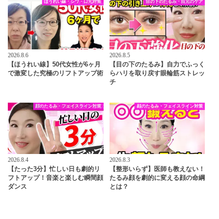
ほうれい線・シワ・口元対策
目の下のたるみ・目元のケア
2026.8.6
2026.8.5
【ほうれい線】50代女性が6ヶ月
【目の下のたるみ】自力でふっく
で激変した究極のリフトアップ術
らハリを取り戻す眼輪筋ストレッ
チ
顔のたるみ・フェイスライン対策
顔のたるみ・フェイスライン対策
2026.8.4
2026.8.3
【たった3分】忙しい日も劇的リ
【整形いらず】医師も教えない！
フトアップ！音楽と楽しむ瞬間顔
たるみ顔を劇的に変える顔の命綱
ダンス
とは？