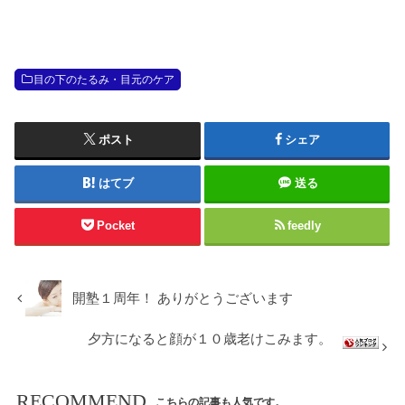
目の下のたるみ・目元のケア
ポスト
シェア
はてブ
送る
Pocket
feedly
開塾１周年！ ありがとうございます
夕方になると顔が１０歳老けこみます。
RECOMMEND
こちらの記事も人気です。