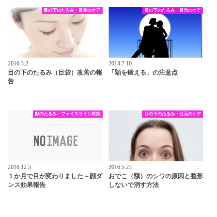
目の下のたるみ・目元のケア
目の下のたるみ・目元のケア
2016.3.2
2014.7.10
目の下のたるみ（目袋）改善の報
「額を鍛える」の注意点
告
顔のたるみ・フェイスライン対策
目の下のたるみ・目元のケア
2016.12.5
2016.5.23
１か月で目が変わりました～顔ダ
おでこ（額）のシワの原因と整形
ンス効果報告
しないで消す方法