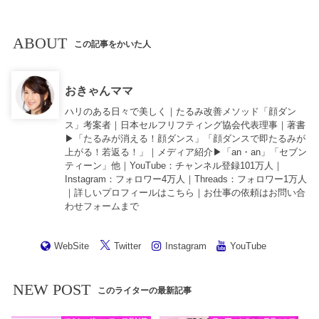
ABOUT
この記事をかいた人
おきゃんママ
ハリのある日々で美しく｜たるみ改善メソッド「顔ダン
ス」考案者｜日本セルフリフティング協会代表理事｜著書
▶︎「
たるみが消える！顔ダンス
」「
顔ダンスで即たるみが
上がる！若返る！
」｜メディア紹介▶︎「an・an」「セブン
ティーン」他｜
YouTube
：チャンネル登録101万人｜
Instagram
：フォロワー4万人｜
Threads
：フォロワー1万人
｜詳しいプロフィールは
こちら
｜お仕事の依頼は
お問い合
わせフォーム
まで
WebSite
Twitter
Instagram
YouTube
NEW POST
このライターの最新記事