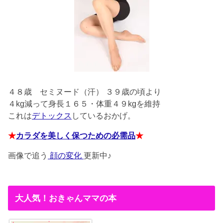
４８歳
セミヌード（汗） ３９歳の頃より
４kg減って身長１６５・体重４９kgを維持
これは
デトックス
しているおかげ。
★
カラダを美しく保つための必需品
★
画像で追う
顔の変化
更新中♪
大人気！おきゃんママの本