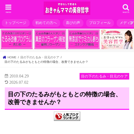
menu
search
トップページ
初めての方へ
喜びの声
プロフィール
メディ
HOME
目の下のたるみ・目元のケア
目の下のたるみがもともとの特徴の場合、改善できませんか？
2010.04.29
目の下のたるみ・目元のケア
2026.07.02
目の下のたるみがもともとの特徴の場合、
改善できませんか？