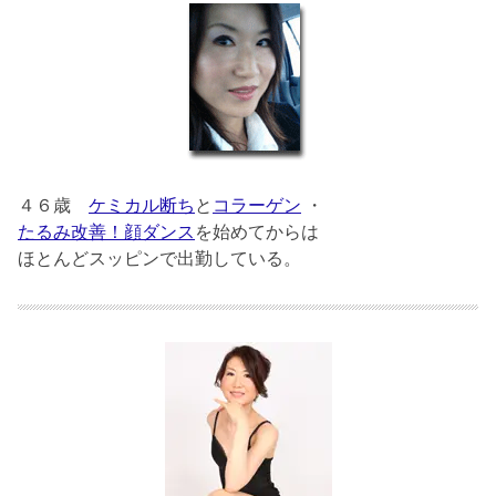
４６歳
ケミカル断ち
と
コラーゲン
・
たるみ改善！顔ダンス
を始めてからは
ほとんどスッピンで出勤している。