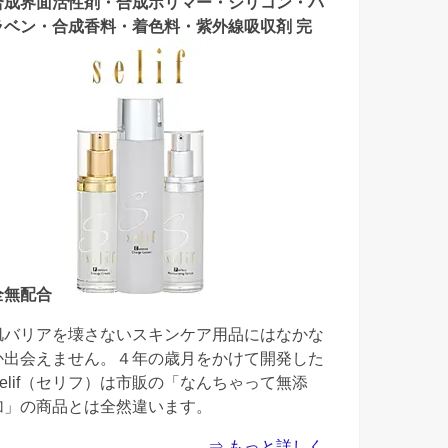
合成界面活性剤・合成ポリマー・シリコン・パ
ラベン・合成香料・着色料・紫外線吸収剤 完
全無配合
肌バリアを壊さないスキンケア用品にはなかな
か出会えません。４年の歳月をかけて開発した
Selif（セリフ）は市販の「なんちゃって無添
加」の商品とは全然違います。
⇒ もっと詳しく