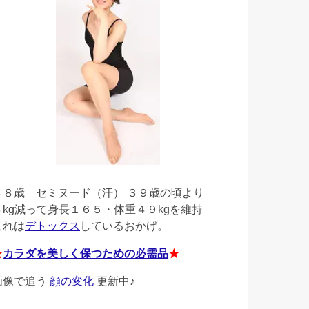
４８歳
セミヌード（汗） ３９歳の頃より
４kg減って身長１６５・体重４９kgを維持
これは
デトックス
しているおかげ。
★
カラダを美しく保つための必需品
★
画像で追う
顔の変化
更新中♪