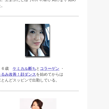
た。
４６歳
ケミカル断ち
と
コラーゲン
・
たるみ改善！顔ダンス
を始めてからは
ほとんどスッピンで出勤している。