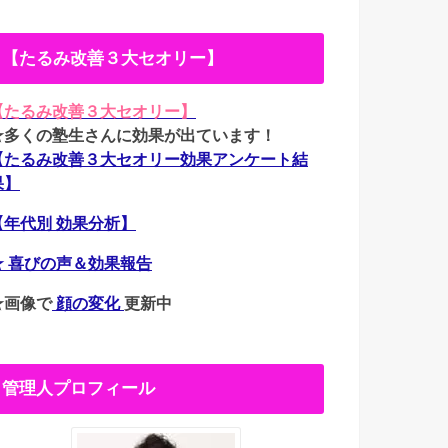
【たるみ改善３大セオリー】
【たるみ改善３大セオリー】
★多くの塾生さんに効果が出ています！
【たるみ改善３大セオリー効果アンケート結
果】
【年代別 効果分析】
★ 喜びの声＆効果報告
★画像で
顔の変化
更新中
管理人プロフィール