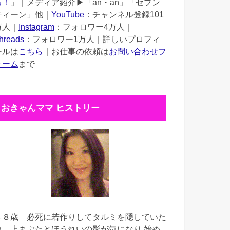
る！
」｜メディア紹介▶︎「an・an」「セブン
ティーン」他｜
YouTube
：チャンネル登録101
万人｜
Instagram
：フォロワー4万人｜
hreads
：フォロワー1万人｜詳しいプロフィ
ールは
こちら
｜お仕事の依頼は
お問い合わせフ
ォーム
まで
おきゃんママ ヒストリー
３８歳
必死に若作りしてタルミを隠していた
頃。上まぶたとほうれいの影が気になり 始め