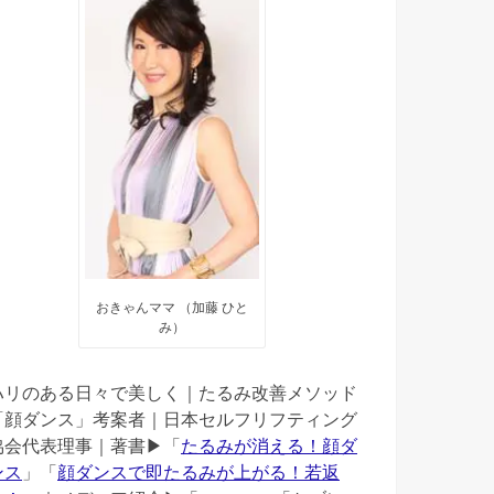
おきゃんママ （加藤 ひと
み）
ハリのある日々で美しく｜たるみ改善メソッド
「顔ダンス」考案者｜日本セルフリフティング
協会代表理事｜著書▶︎「
たるみが消える！顔ダ
ンス
」「
顔ダンスで即たるみが上がる！若返