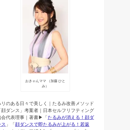
おきゃんママ （加藤 ひと
み）
ハリのある日々で美しく｜たるみ改善メソッド
「顔ダンス」考案者｜日本セルフリフティング
協会代表理事｜著書▶︎「
たるみが消える！顔ダ
ンス
」「
顔ダンスで即たるみが上がる！若返