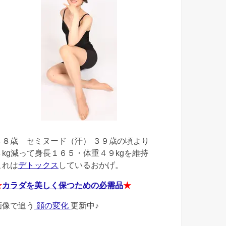
４８歳
セミヌード（汗） ３９歳の頃より
４kg減って身長１６５・体重４９kgを維持
これは
デトックス
しているおかげ。
★
カラダを美しく保つための必需品
★
画像で追う
顔の変化
更新中♪