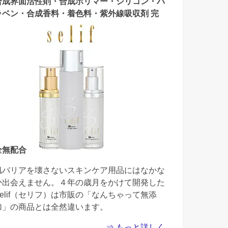
合成界面活性剤・合成ポリマー・シリコン・パ
ラベン・合成香料・着色料・紫外線吸収剤 完
全無配合
肌バリアを壊さないスキンケア用品にはなかな
か出会えません。４年の歳月をかけて開発した
Selif（セリフ）は市販の「なんちゃって無添
加」の商品とは全然違います。
⇒ もっと詳しく