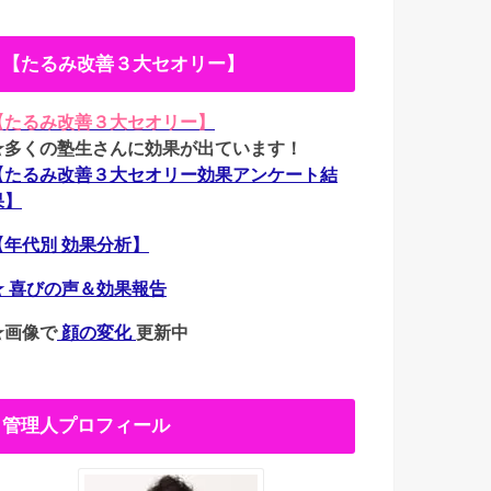
【たるみ改善３大セオリー】
【たるみ改善３大セオリー】
★多くの塾生さんに効果が出ています！
【たるみ改善３大セオリー効果アンケート結
果】
【年代別 効果分析】
★ 喜びの声＆効果報告
★画像で
顔の変化
更新中
管理人プロフィール