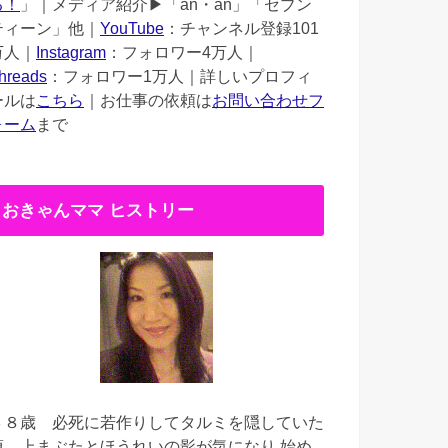
る！
」｜メディア紹介▶︎「an・an」「セブン
ティーン」他｜
YouTube
：チャンネル登録101
万人｜
Instagram
：フォロワー4万人｜
hreads
：フォロワー1万人｜詳しいプロフィ
ールは
こちら
｜お仕事の依頼は
お問い合わせフ
ォーム
まで
おきゃんママ ヒストリー
３８歳
必死に若作りしてタルミを隠していた
頃。上まぶたとほうれいの影が気になり 始め