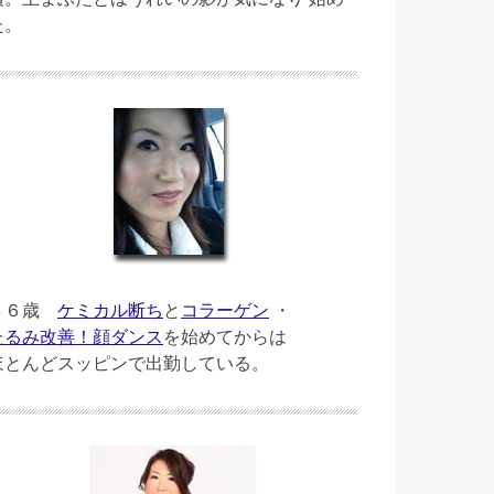
た。
４６歳
ケミカル断ち
と
コラーゲン
・
たるみ改善！顔ダンス
を始めてからは
ほとんどスッピンで出勤している。