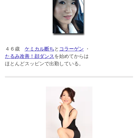
４６歳
ケミカル断ち
と
コラーゲン
・
たるみ改善！顔ダンス
を始めてからは
ほとんどスッピンで出勤している。