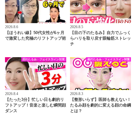
2026.8.6
2026.8.5
【ほうれい線】50代女性が6ヶ月
【目の下のたるみ】自力でふっく
で激変した究極のリフトアップ術
らハリを取り戻す眼輪筋ストレッ
チ
顔のたるみ・フェイスライン対策
顔のたるみ・フェイスライン対策
2026.8.4
2026.8.3
【たった3分】忙しい日も劇的リ
【整形いらず】医師も教えない！
フトアップ！音楽と楽しむ瞬間顔
たるみ顔を劇的に変える顔の命綱
ダンス
とは？