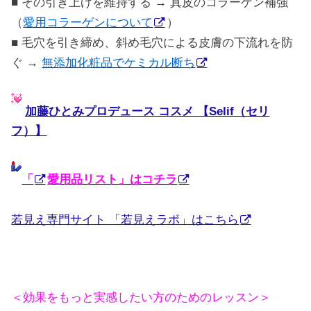
■ その引き上げを維持する → 真皮のコラーゲン補強
（
愛用コラーゲンについて
）
■ 毛穴を引き締め、斜め毛穴による皮膚の下流れを防
ぐ →
無添加化粧品でケミカル断ち
加藤ひとみプロデュース コスメ 【Selif（セリ
フ）】
「
愛用品リスト」はコチラ
若見え専門サイト 「若見えラボ」はこちら
＜効果をもっと実感したい方のためのレッスン＞