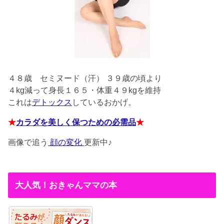
４８歳
セミヌード（汗） ３９歳の頃より
４kg減って身長１６５・体重４９kgを維持
これは
デトックス
しているおかげ。
★
カラダを美しく保つための必需品
★
画像で追う
顔の変化
更新中♪
大人気！おきゃんママの本