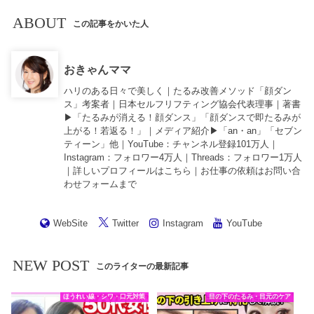
ABOUT
この記事をかいた人
おきゃんママ
ハリのある日々で美しく｜たるみ改善メソッド「顔ダン
ス」考案者｜日本セルフリフティング協会代表理事｜著書
▶︎「
たるみが消える！顔ダンス
」「
顔ダンスで即たるみが
上がる！若返る！
」｜メディア紹介▶︎「an・an」「セブン
ティーン」他｜
YouTube
：チャンネル登録101万人｜
Instagram
：フォロワー4万人｜
Threads
：フォロワー1万人
｜詳しいプロフィールは
こちら
｜お仕事の依頼は
お問い合
わせフォーム
まで
WebSite
Twitter
Instagram
YouTube
NEW POST
このライターの最新記事
ほうれい線・シワ・口元対策
目の下のたるみ・目元のケア