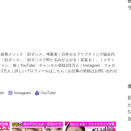
み改善メソッド「顔ダンス」考案者｜日本セルフリフティング協会代
る！顔ダンス
」「
顔ダンスで即たるみが上がる！若返る！
」｜メディ
ティーン」他｜
YouTube
：チャンネル登録101万人｜
Instagram
：フォロ
ー1万人｜詳しいプロフィールは
こちら
｜お仕事の依頼は
お問い合わせ
ter
Instagram
YouTube
元対策
目の下のたるみ・目元のケア
顔のたるみ・フェイスライン対策