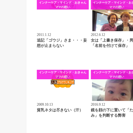
インナーケア・マインド・おきゃん
インナーケア・マインド・お
ママの想い
ママの想い
2011.1.12
2012.6.12
追記「ゴウジ」さま・・・妄
女は「上書き保存」・
想が止まらない
「名前を付けて保存」
インナーケア・マインド・おきゃん
インナーケア・マインド・お
ママの想い
ママの想い
2009.10.13
2016.9.12
貧乳ネタは尽きない（汗）
鏡を顔の下に置いて「
み」を判断する弊害