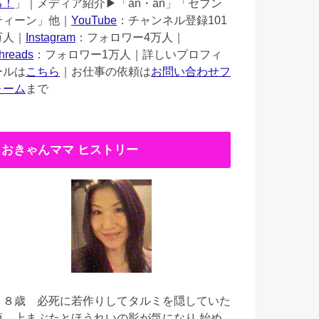
る！
」｜メディア紹介▶︎「an・an」「セブン
ティーン」他｜
YouTube
：チャンネル登録101
万人｜
Instagram
：フォロワー4万人｜
hreads
：フォロワー1万人｜詳しいプロフィ
ールは
こちら
｜お仕事の依頼は
お問い合わせフ
ォーム
まで
おきゃんママ ヒストリー
３８歳
必死に若作りしてタルミを隠していた
頃。上まぶたとほうれいの影が気になり 始め