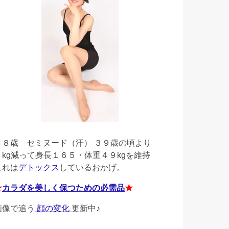
４８歳
セミヌード（汗） ３９歳の頃より
４kg減って身長１６５・体重４９kgを維持
これは
デトックス
しているおかげ。
★
カラダを美しく保つための必需品
★
画像で追う
顔の変化
更新中♪