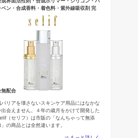
合成界面活性剤・合成ポリマー・シリコン・パ
ラベン・合成香料・着色料・紫外線吸収剤 完
全無配合
肌バリアを壊さないスキンケア用品にはなかな
か出会えません。４年の歳月をかけて開発した
Selif（セリフ）は市販の「なんちゃって無添
加」の商品とは全然違います。
⇒ もっと詳しく