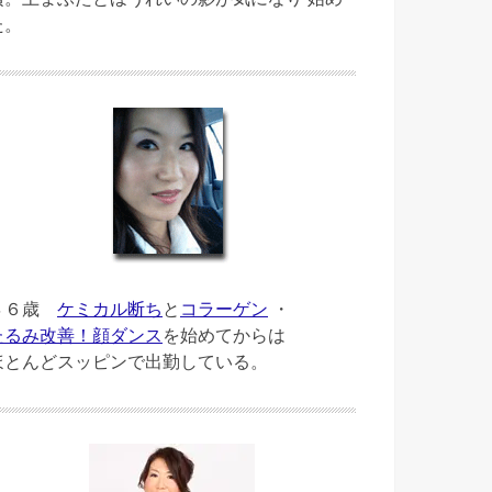
た。
４６歳
ケミカル断ち
と
コラーゲン
・
たるみ改善！顔ダンス
を始めてからは
ほとんどスッピンで出勤している。