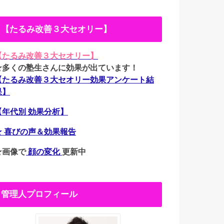
【たるみ改善３大セオリー】
【たるみ改善３大セオリー】
★多くの塾生さんに効果が出ています！
【たるみ改善３大セオリー効果アンケート結
果】
【年代別 効果分析】
★ 喜びの声＆効果報告
★画像で
顔の変化
更新中
管理人プロフィール