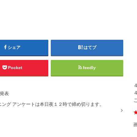
シェア
はてブ
Pocket
feedly
果発表
ニング アンケートは本日夜１２時で締め切ります。