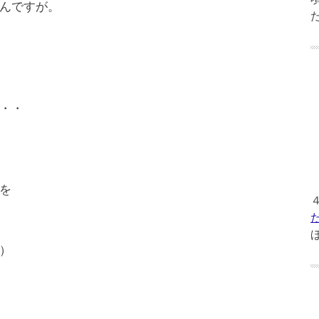
んですが。
・・
を
）