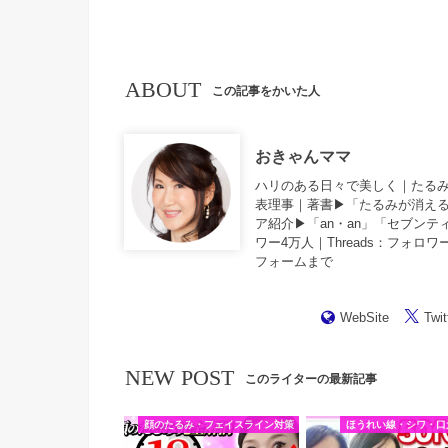
ABOUT
この記事をかいた人
おきゃんママ
ハリのある日々で美しく｜たる
表理事｜著書▶︎「
たるみが消え
ア紹介▶︎「an・an」「セブン
ワー4万人｜
Threads
：フォロワ
フォーム
まで
WebSite
Twit
NEW POST
このライターの最新記事
顔のたるみ・フェイスライン対策
ほうれい線・シワ・口