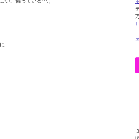
い。偏っている^^;）
T
に