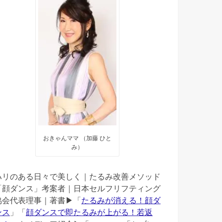
おきゃんママ （加藤 ひと
み）
ハリのある日々で美しく｜たるみ改善メソッド
「顔ダンス」考案者｜日本セルフリフティング
協会代表理事｜著書▶︎「
たるみが消える！顔ダ
ンス
」「
顔ダンスで即たるみが上がる！若返