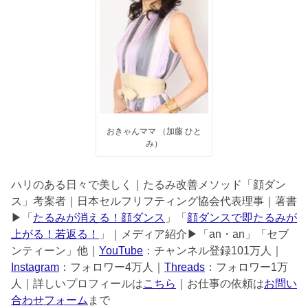
おきゃんママ （加藤 ひと
み）
ハリのある日々で美しく｜たるみ改善メソッド「顔ダン
ス」考案者｜日本セルフリフティング協会代表理事｜著書
▶︎「
たるみが消える！顔ダンス
」「
顔ダンスで即たるみが
上がる！若返る！
」｜メディア紹介▶︎「an・an」「セブ
ンティーン」他｜
YouTube
：チャンネル登録101万人｜
Instagram
：フォロワー4万人｜
Threads
：フォロワー1万
人｜詳しいプロフィールは
こちら
｜お仕事の依頼は
お問い
合わせフォーム
まで