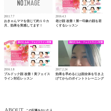
2011.7.7
2016.4.3
おきゃんママを信じて約１０カ
老け顔 改善！第一印象の顔を若
月、効果を実感してます！
くするレッスン
顔のたるみ・フェイスライン対策
顔のたるみ・フェイスライン対策
2016.1.8
2017.2.24
ブルドック顔 改善！美フェイス
効果を早めるには顔全体を引き上
ライン対応レッスン
げてからのポイントトレーニング
ABOUT
この記事をかいた人