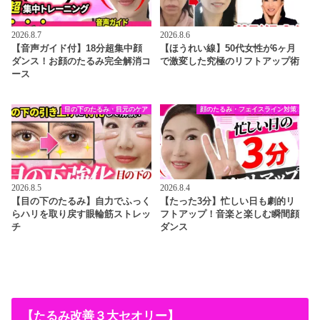
2026.8.7
2026.8.6
【音声ガイド付】18分超集中顔
【ほうれい線】50代女性が6ヶ月
ダンス！お顔のたるみ完全解消コ
で激変した究極のリフトアップ術
ース
目の下のたるみ・目元のケア
顔のたるみ・フェイスライン対策
2026.8.5
2026.8.4
【目の下のたるみ】自力でふっく
【たった3分】忙しい日も劇的リ
らハリを取り戻す眼輪筋ストレッ
フトアップ！音楽と楽しむ瞬間顔
チ
ダンス
【たるみ改善３大セオリー】