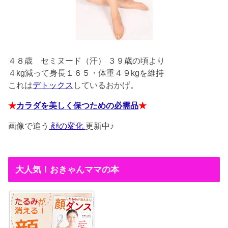
４８歳
セミヌード（汗） ３９歳の頃より
４kg減って身長１６５・体重４９kgを維持
これは
デトックス
しているおかげ。
★
カラダを美しく保つための必需品
★
画像で追う
顔の変化
更新中♪
大人気！おきゃんママの本