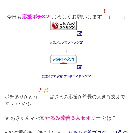
今日も
応援ポチ×２
よろしくお願いします
↓ ↓ ↓
人気ブログランキング
↓
にほんブログ村 アンチエイジング
ポチありがとう
皆さまの応援が塾長の大きな支えで
すヽ(o･∀･)ﾉ
★ おきゃんママ流
たるみ改善３大セオリー
とは？
■ 顔の重心を上部に上げる →
たるみ改善プログラム
の