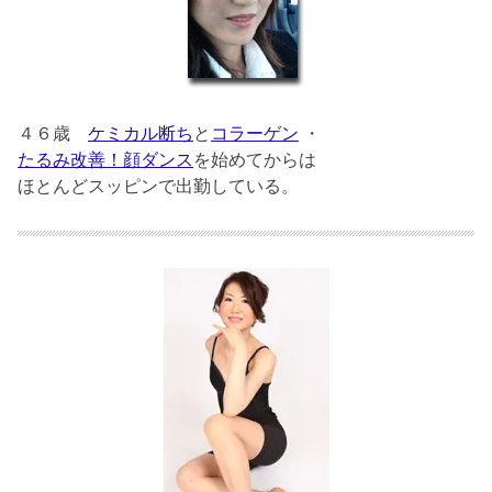
４６歳
ケミカル断ち
と
コラーゲン
・
たるみ改善！顔ダンス
を始めてからは
ほとんどスッピンで出勤している。