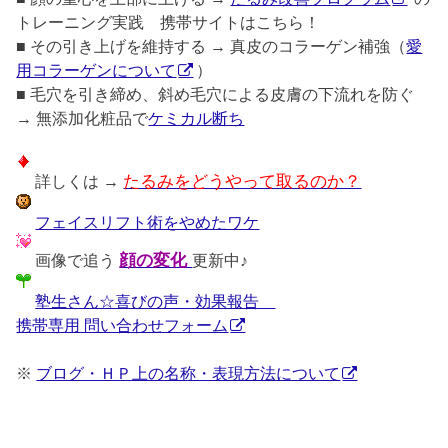
トレーニング実践 携帯サイトはこちら！
■ その引き上げを維持する → 真皮のコラーゲン補強（
愛
用コラーゲンについて
）
■ 毛穴を引き締め、斜め毛穴による皮膚の下流れを防ぐ
→ 無添加化粧品で
ケミカル断ち
詳しくは →
たるみをどうやって取るのか？
フェイスリフト術をやめたワケ
画像で追う
顔の変化
更新中♪
塾生さん☆喜びの声・効果報告
携帯専用 問い合わせフォーム
※
ブログ・ＨＰ上の名称・表現方法について