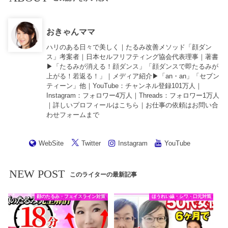
おきゃんママ
ハリのある日々で美しく｜たるみ改善メソッド「顔ダン
ス」考案者｜日本セルフリフティング協会代表理事｜著書
▶︎「
たるみが消える！顔ダンス
」「
顔ダンスで即たるみが
上がる！若返る！
」｜メディア紹介▶︎「an・an」「セブン
ティーン」他｜
YouTube
：チャンネル登録101万人｜
Instagram
：フォロワー4万人｜
Threads
：フォロワー1万人
｜詳しいプロフィールは
こちら
｜お仕事の依頼は
お問い合
わせフォーム
まで
WebSite
Twitter
Instagram
YouTube
NEW POST
このライターの最新記事
顔のたるみ・フェイスライン対策
ほうれい線・シワ・口元対策