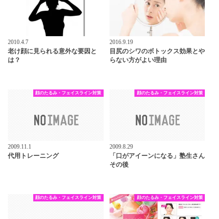
2010.4.7
2016.9.19
老け顔に見られる意外な要因と
目尻のシワのボトックス効果とや
は？
らない方がよい理由
顔のたるみ・フェイスライン対策
顔のたるみ・フェイスライン対策
2009.11.1
2009.8.29
代用トレーニング
「口がアイーンになる」塾生さん
その後
顔のたるみ・フェイスライン対策
顔のたるみ・フェイスライン対策