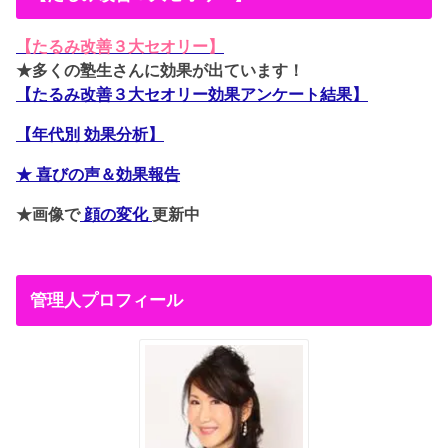
【たるみ改善３大セオリー】
★多くの塾生さんに効果が出ています！
【たるみ改善３大セオリー効果アンケート結果】
【年代別 効果分析】
★ 喜びの声＆効果報告
★画像で
顔の変化
更新中
管理人プロフィール