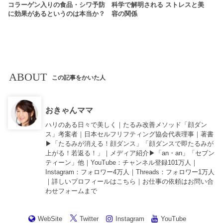
コラーゲン入りの食品・シワ予防
科学で解明される ストレスと美
に効果があるというのは本当か？
容の関係
ABOUT
この記事をかいた人
おきゃんママ
ハリのある日々で美しく｜たるみ改善メソッド「顔ダン
ス」考案者｜日本セルフリフティング協会代表理事｜著書
▶︎「
たるみが消える！顔ダンス
」「
顔ダンスで即たるみが
上がる！若返る！
」｜メディア紹介▶︎「an・an」「セブン
ティーン」他｜
YouTube
：チャンネル登録101万人｜
Instagram
：フォロワー4万人｜
Threads
：フォロワー1万人
｜詳しいプロフィールは
こちら
｜お仕事の依頼は
お問い合
わせフォーム
まで
WebSite
Twitter
Instagram
YouTube