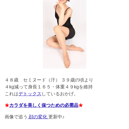
４８歳
セミヌード（汗） ３９歳の頃より
４kg減って身長１６５・体重４９kgを維持
これは
デトックス
しているおかげ。
★
カラダを美しく保つための必需品
★
画像で追う
顔の変化
更新中♪