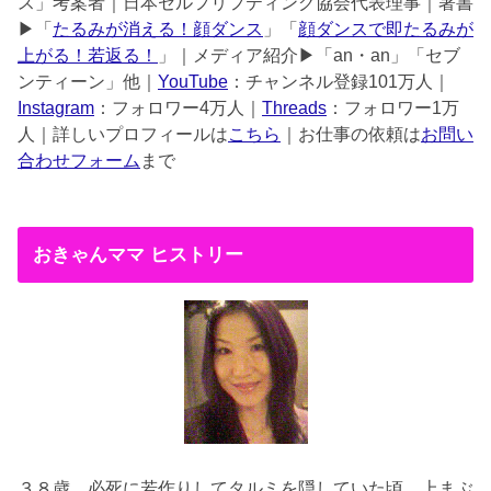
ス」考案者｜日本セルフリフティング協会代表理事｜著書
▶︎「
たるみが消える！顔ダンス
」「
顔ダンスで即たるみが
上がる！若返る！
」｜メディア紹介▶︎「an・an」「セブ
ンティーン」他｜
YouTube
：チャンネル登録101万人｜
Instagram
：フォロワー4万人｜
Threads
：フォロワー1万
人｜詳しいプロフィールは
こちら
｜お仕事の依頼は
お問い
合わせフォーム
まで
おきゃんママ ヒストリー
３８歳
必死に若作りしてタルミを隠していた頃。上まぶ