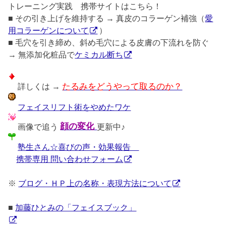
トレーニング実践 携帯サイトはこちら！
■ その引き上げを維持する → 真皮のコラーゲン補強（
愛
用コラーゲンについて
）
■ 毛穴を引き締め、斜め毛穴による皮膚の下流れを防ぐ
→ 無添加化粧品で
ケミカル断ち
詳しくは →
たるみをどうやって取るのか？
フェイスリフト術をやめたワケ
画像で追う
顔の変化
更新中♪
塾生さん☆喜びの声・効果報告
携帯専用 問い合わせフォーム
※
ブログ・ＨＰ上の名称・表現方法について
■
加藤ひとみの「フェイスブック」