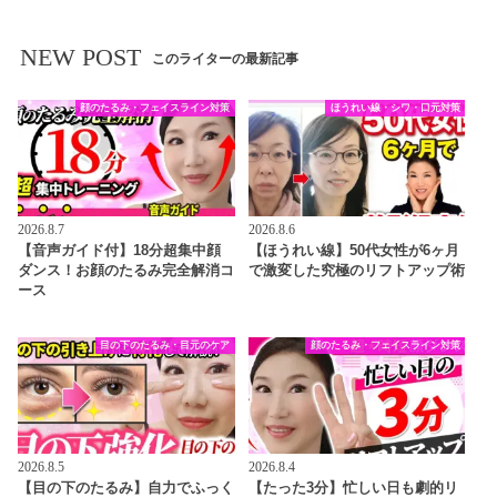
NEW POST
このライターの最新記事
顔のたるみ・フェイスライン対策
ほうれい線・シワ・口元対策
2026.8.7
2026.8.6
【音声ガイド付】18分超集中顔
【ほうれい線】50代女性が6ヶ月
ダンス！お顔のたるみ完全解消コ
で激変した究極のリフトアップ術
ース
目の下のたるみ・目元のケア
顔のたるみ・フェイスライン対策
2026.8.5
2026.8.4
【目の下のたるみ】自力でふっく
【たった3分】忙しい日も劇的リ