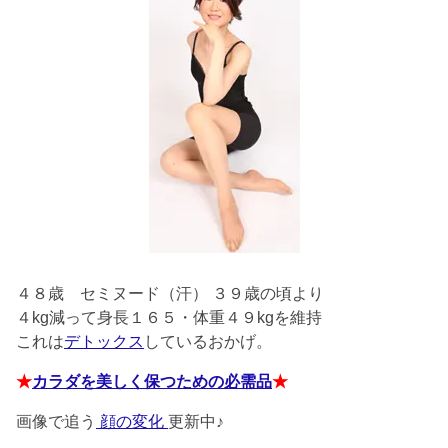
４８歳
セミヌード（汗） ３９歳の頃より
４kg減って身長１６５・体重４９kgを維持
これは
デトックス
しているおかげ。
★
カラダを美しく保つための必需品
★
画像で追う
顔の変化
更新中♪