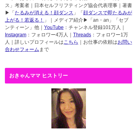
ス」考案者｜日本セルフリフティング協会代表理事｜著書
▶︎「
たるみが消える！顔ダンス
」「
顔ダンスで即たるみが
上がる！若返る！
」｜メディア紹介▶︎「an・an」「セブ
ンティーン」他｜
YouTube
：チャンネル登録101万人｜
Instagram
：フォロワー4万人｜
Threads
：フォロワー1万
人｜詳しいプロフィールは
こちら
｜お仕事の依頼は
お問い
合わせフォーム
まで
おきゃんママ ヒストリー