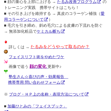
■ 顔の重心を上部に上げる →
たるみ改善プログラム
の
トレーニング実践 携帯サイトはこちら！
■ その引き上げを維持する → 真皮のコラーゲン補強（
愛
用コラーゲンについて
）
■ 毛穴を引き締め、斜め毛穴による皮膚の下流れを防ぐ
→ 無添加化粧品で
ケミカル断ち
詳しくは →
たるみをどうやって取るのか？
フェイスリフト術をやめたワケ
画像で追う
顔の変化
更新中♪
塾生さん☆喜びの声・効果報告
携帯専用 問い合わせフォーム
※
ブログ・ＨＰ上の名称・表現方法について
■
加藤ひとみの「フェイスブック」