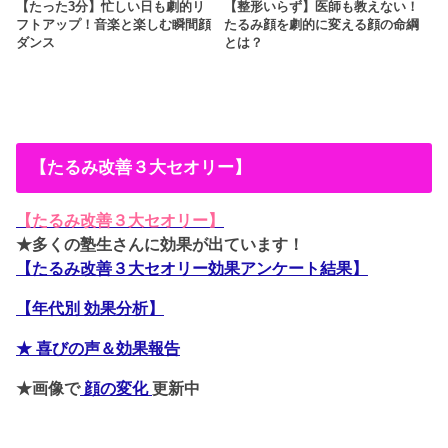
【たった3分】忙しい日も劇的リ
【整形いらず】医師も教えない！
フトアップ！音楽と楽しむ瞬間顔
たるみ顔を劇的に変える顔の命綱
ダンス
とは？
【たるみ改善３大セオリー】
【たるみ改善３大セオリー】
★多くの塾生さんに効果が出ています！
【たるみ改善３大セオリー効果アンケート結果】
【年代別 効果分析】
★ 喜びの声＆効果報告
★画像で
顔の変化
更新中