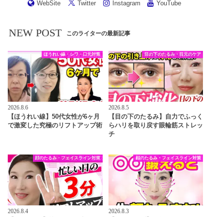
WebSite
Twitter
Instagram
YouTube
NEW POST
このライターの最新記事
ほうれい線・シワ・口元対策
目の下のたるみ・目元のケア
2026.8.6
2026.8.5
【ほうれい線】50代女性が6ヶ月
【目の下のたるみ】自力でふっく
で激変した究極のリフトアップ術
らハリを取り戻す眼輪筋ストレッ
チ
顔のたるみ・フェイスライン対策
顔のたるみ・フェイスライン対策
2026.8.4
2026.8.3