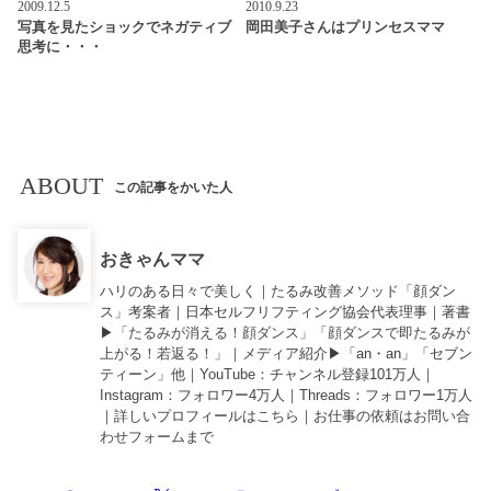
2009.12.5
2010.9.23
写真を見たショックでネガティブ
岡田美子さんはプリンセスママ
思考に・・・
ABOUT
この記事をかいた人
おきゃんママ
ハリのある日々で美しく｜たるみ改善メソッド「顔ダン
ス」考案者｜日本セルフリフティング協会代表理事｜著書
▶︎「
たるみが消える！顔ダンス
」「
顔ダンスで即たるみが
上がる！若返る！
」｜メディア紹介▶︎「an・an」「セブン
ティーン」他｜
YouTube
：チャンネル登録101万人｜
Instagram
：フォロワー4万人｜
Threads
：フォロワー1万人
｜詳しいプロフィールは
こちら
｜お仕事の依頼は
お問い合
わせフォーム
まで