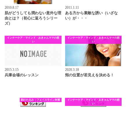
2010.8.17
2011.1.11
肌がどうしても潤わない意外な理
ある方から素敵な誘い（いざな
由とは？（初心に返ろうシリー
い）が・・・
ズ）
インナーケア・マインド・おきゃんママの想
インナーケア・マインド・おきゃんママの想
い
い
2015.3.15
2020.3.18
兵庫会場のレッスン
頬の位置が若見えを決める！
顔のたるみ・フェイスライン対策
インナーケア・マインド・おきゃんママの想
い