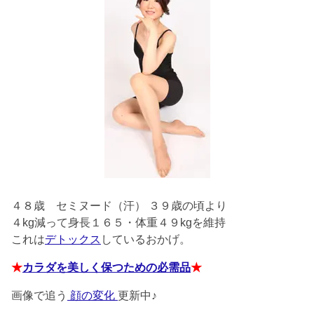
４８歳
セミヌード（汗） ３９歳の頃より
４kg減って身長１６５・体重４９kgを維持
これは
デトックス
しているおかげ。
★
カラダを美しく保つための必需品
★
画像で追う
顔の変化
更新中♪