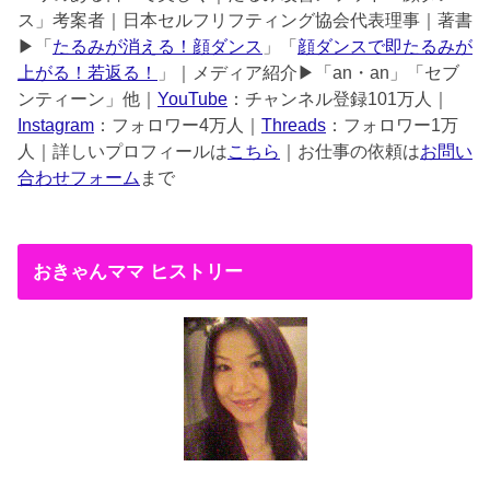
ス」考案者｜日本セルフリフティング協会代表理事｜著書
▶︎「
たるみが消える！顔ダンス
」「
顔ダンスで即たるみが
上がる！若返る！
」｜メディア紹介▶︎「an・an」「セブ
ンティーン」他｜
YouTube
：チャンネル登録101万人｜
Instagram
：フォロワー4万人｜
Threads
：フォロワー1万
人｜詳しいプロフィールは
こちら
｜お仕事の依頼は
お問い
合わせフォーム
まで
おきゃんママ ヒストリー