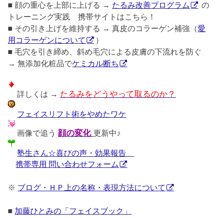
■ 顔の重心を上部に上げる →
たるみ改善プログラム
の
トレーニング実践 携帯サイトはこちら！
■ その引き上げを維持する → 真皮のコラーゲン補強（
愛
用コラーゲンについて
）
■ 毛穴を引き締め、斜め毛穴による皮膚の下流れを防ぐ
→ 無添加化粧品で
ケミカル断ち
詳しくは →
たるみをどうやって取るのか？
フェイスリフト術をやめたワケ
画像で追う
顔の変化
更新中♪
塾生さん☆喜びの声・効果報告
携帯専用 問い合わせフォーム
※
ブログ・ＨＰ上の名称・表現方法について
■
加藤ひとみの「フェイスブック」