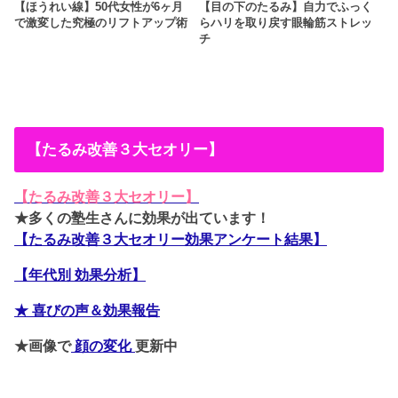
【ほうれい線】50代女性が6ヶ月
【目の下のたるみ】自力でふっく
で激変した究極のリフトアップ術
らハリを取り戻す眼輪筋ストレッ
チ
【たるみ改善３大セオリー】
【たるみ改善３大セオリー】
★多くの塾生さんに効果が出ています！
【たるみ改善３大セオリー効果アンケート結果】
【年代別 効果分析】
★ 喜びの声＆効果報告
★画像で
顔の変化
更新中