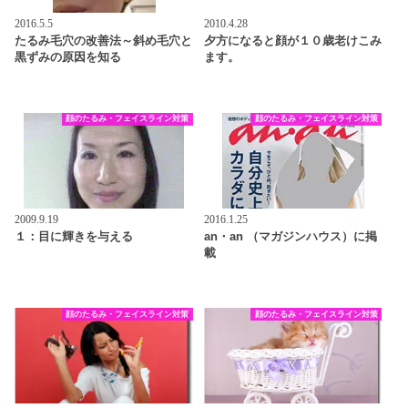
2016.5.5
2010.4.28
たるみ毛穴の改善法～斜め毛穴と
夕方になると顔が１０歳老けこみ
黒ずみの原因を知る
ます。
顔のたるみ・フェイスライン対策
顔のたるみ・フェイスライン対策
2009.9.19
2016.1.25
１：目に輝きを与える
an・an （マガジンハウス）に掲
載
顔のたるみ・フェイスライン対策
顔のたるみ・フェイスライン対策