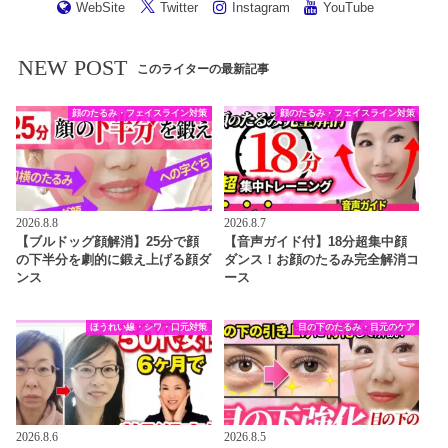
WebSite
Twitter
Instagram
YouTube
NEW POST
このライターの最新記事
顔のたるみ・フェイスライン対策
顔のたるみ・フェイスライン対策
2026.8.8
2026.8.7
【ブルドッグ顔解消】25分で顔
【音声ガイド付】18分超集中顔
の下半分を劇的に鍛え上げる顔ダ
ダンス！お顔のたるみ完全解消コ
ンス
ース
ほうれい線・シワ・口元対策
目の下のたるみ・目元のケア
2026.8.6
2026.8.5