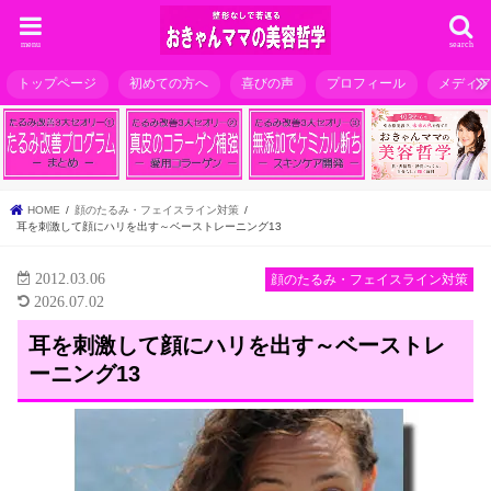
menu
search
トップページ
初めての方へ
喜びの声
プロフィール
メディ
HOME
顔のたるみ・フェイスライン対策
耳を刺激して顔にハリを出す～ベーストレーニング13
2012.03.06
顔のたるみ・フェイスライン対策
2026.07.02
耳を刺激して顔にハリを出す～ベーストレ
ーニング13