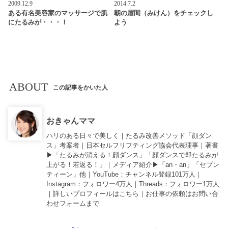
2009.12.9
2014.7.2
ある有名美容家のマッサージで肌
朝の眉間（みけん）をチェックし
にたるみが・・・！
よう
ABOUT
この記事をかいた人
おきゃんママ
ハリのある日々で美しく｜たるみ改善メソッド「顔ダン
ス」考案者｜日本セルフリフティング協会代表理事｜著書
▶︎「
たるみが消える！顔ダンス
」「
顔ダンスで即たるみが
上がる！若返る！
」｜メディア紹介▶︎「an・an」「セブン
ティーン」他｜
YouTube
：チャンネル登録101万人｜
Instagram
：フォロワー4万人｜
Threads
：フォロワー1万人
｜詳しいプロフィールは
こちら
｜お仕事の依頼は
お問い合
わせフォーム
まで