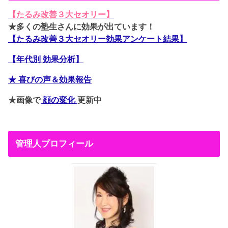
【たるみ改善３大セオリー】
★多くの塾生さんに効果が出ています！
【たるみ改善３大セオリー効果アンケート結果】
【年代別 効果分析】
★ 喜びの声＆効果報告
★画像で
顔の変化
更新中
管理人プロフィール