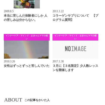
2009.8.5
2011.1.22
本当に苦しんだ体験者にしか 人
コラーゲンサプリについて 【プ
の苦しみは分からない。
ログラム質問】
インナーケア・マインド・おきゃんママの想
インナーケア・マインド・おきゃんママの想
い
い
2010.3.26
2017.1.30
女性はずっとずっと苦しんでいた
３月に【３名限定】少人数レッス
ンを開催します
ABOUT
この記事をかいた人