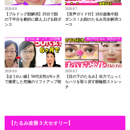
2026.8.8
2026.8.7
【ブルドッグ顔解消】25分で顔
【音声ガイド付】18分超集中顔
の下半分を劇的に鍛え上げる顔ダ
ダンス！お顔のたるみ完全解消コ
ンス
ース
ほうれい線・シワ・口元対策
目の下のたるみ・目元のケア
2026.8.6
2026.8.5
【ほうれい線】50代女性が6ヶ月
【目の下のたるみ】自力でふっく
で激変した究極のリフトアップ術
らハリを取り戻す眼輪筋ストレッ
チ
【たるみ改善３大セオリー】