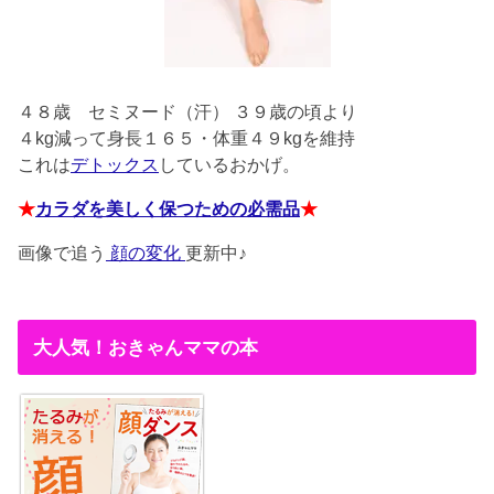
４８歳
セミヌード（汗） ３９歳の頃より
４kg減って身長１６５・体重４９kgを維持
これは
デトックス
しているおかげ。
★
カラダを美しく保つための必需品
★
画像で追う
顔の変化
更新中♪
大人気！おきゃんママの本