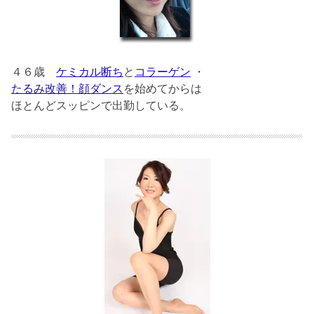
４６歳
ケミカル断ち
と
コラーゲン
・
たるみ改善！顔ダンス
を始めてからは
ほとんどスッピンで出勤している。