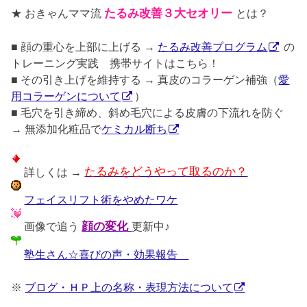
★ おきゃんママ流
たるみ改善３大セオリー
とは？
■ 顔の重心を上部に上げる →
たるみ改善プログラム
の
トレーニング実践 携帯サイトはこちら！
■ その引き上げを維持する → 真皮のコラーゲン補強（
愛
用コラーゲンについて
）
■ 毛穴を引き締め、斜め毛穴による皮膚の下流れを防ぐ
→ 無添加化粧品で
ケミカル断ち
詳しくは →
たるみをどうやって取るのか？
フェイスリフト術をやめたワケ
画像で追う
顔の変化
更新中♪
塾生さん☆喜びの声・効果報告
※
ブログ・ＨＰ上の名称・表現方法について