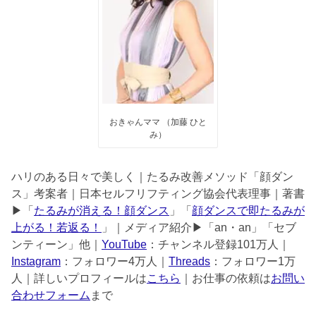
おきゃんママ （加藤 ひと
み）
ハリのある日々で美しく｜たるみ改善メソッド「顔ダン
ス」考案者｜日本セルフリフティング協会代表理事｜著書
▶︎「
たるみが消える！顔ダンス
」「
顔ダンスで即たるみが
上がる！若返る！
」｜メディア紹介▶︎「an・an」「セブ
ンティーン」他｜
YouTube
：チャンネル登録101万人｜
Instagram
：フォロワー4万人｜
Threads
：フォロワー1万
人｜詳しいプロフィールは
こちら
｜お仕事の依頼は
お問い
合わせフォーム
まで