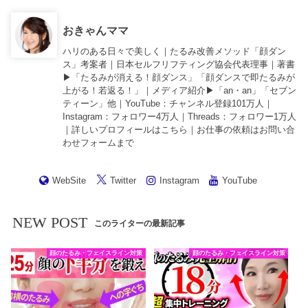
おきゃんママ
ハリのある日々で美しく｜たるみ改善メソッド「顔ダン
ス」考案者｜日本セルフリフティング協会代表理事｜著書
▶︎「
たるみが消える！顔ダンス
」「
顔ダンスで即たるみが
上がる！若返る！
」｜メディア紹介▶︎「an・an」「セブン
ティーン」他｜
YouTube
：チャンネル登録101万人｜
Instagram
：フォロワー4万人｜
Threads
：フォロワー1万人
｜詳しいプロフィールは
こちら
｜お仕事の依頼は
お問い合
わせフォーム
まで
WebSite
Twitter
Instagram
YouTube
NEW POST
このライターの最新記事
顔のたるみ・フェイスライン対策
顔のたるみ・フェイスライン対策