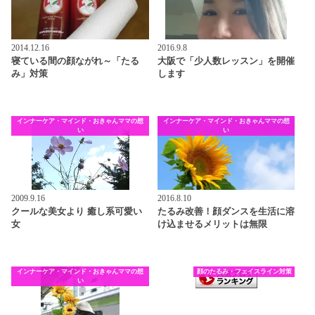
2014.12.16
2016.9.8
寝ている間の顔ながれ～「たる
大阪で「少人数レッスン」を開催
み」対策
します
インナーケア・マインド・おきゃんママの想
インナーケア・マインド・おきゃんママの想
い
い
2009.9.16
2016.8.10
クールな美女より 癒し系可愛い
たるみ改善！顔ダンスを生活に溶
女
け込ませるメリットは無限
インナーケア・マインド・おきゃんママの想
顔のたるみ・フェイスライン対策
い