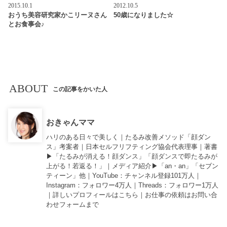
2015.10.1
2012.10.5
おうち美容研究家かこリーヌさん
50歳になりました☆
とお食事会♪
ABOUT
この記事をかいた人
おきゃんママ
ハリのある日々で美しく｜たるみ改善メソッド「顔ダン
ス」考案者｜日本セルフリフティング協会代表理事｜著書
▶︎「
たるみが消える！顔ダンス
」「
顔ダンスで即たるみが
上がる！若返る！
」｜メディア紹介▶︎「an・an」「セブン
ティーン」他｜
YouTube
：チャンネル登録101万人｜
Instagram
：フォロワー4万人｜
Threads
：フォロワー1万人
｜詳しいプロフィールは
こちら
｜お仕事の依頼は
お問い合
わせフォーム
まで