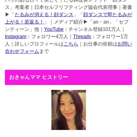
ス」考案者｜日本セルフリフティング協会代表理事｜著書
▶︎「
たるみが消える！顔ダンス
」「
顔ダンスで即たるみが
上がる！若返る！
」｜メディア紹介▶︎「an・an」「セブ
ンティーン」他｜
YouTube
：チャンネル登録101万人｜
Instagram
：フォロワー4万人｜
Threads
：フォロワー1万
人｜詳しいプロフィールは
こちら
｜お仕事の依頼は
お問い
合わせフォーム
まで
おきゃんママ ヒストリー