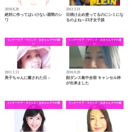
2019.8.20
2012.3.31
絶対に作ってはいけない眉間のシ
日焼け止め塗ってるのにシミにな
ワ
るのよね～23才女子談
インナーケア・マインド・おきゃんママの想
インナーケア・マインド・おきゃんママの想
い
い
2011.1.13
2016.9.20
美子ちゃんに癒された日 ♪
顔ダンス集中合宿 キャンセル枠
が出来ました
インナーケア・マインド・おきゃんママの想
インナーケア・マインド・おきゃんママの想
い
い