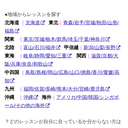
●地域からレッスンを探す
北海道
｜
北海道
東北
｜
青森/岩手/宮城/秋田/山形/
福島
関東
｜
東京/茨城/栃木/群馬/埼玉/千葉/神奈川
北陸
｜
富山/石川/福井
甲信越
｜
新潟/山梨/長野
東海
｜
岐阜/静岡/愛知/三重
関西
｜
滋賀/京都/大
阪/兵庫/奈良/和歌山
中四国
｜
鳥取/島根/岡山/広島/山口/徳島/香川/愛媛/高
知
九州
｜
福岡/佐賀/長崎/熊本/大分/宮崎/鹿児島
沖縄
｜
沖縄
海外
｜
アメリカ/中国/韓国/シンガポ
ール/その他の海外
？どのレッスンが自分に合っているか分からない方は