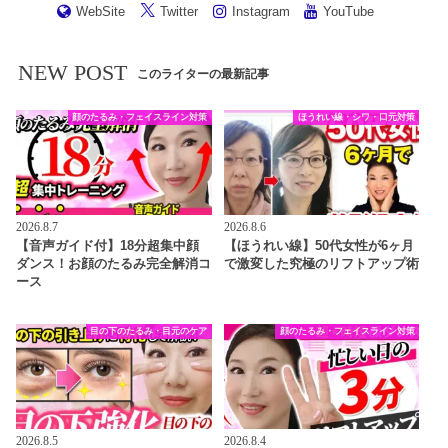
WebSite
Twitter
Instagram
YouTube
NEW POST
このライターの最新記事
顔のたるみ・フェイスライン対策
ほうれい線・シワ・口元対策
2026.8.7
2026.8.6
【音声ガイド付】18分超集中顔
【ほうれい線】50代女性が6ヶ月
ダンス！お顔のたるみ完全解消コ
で激変した究極のリフトアップ術
ース
目の下のたるみ・目元のケア
顔のたるみ・フェイスライン対策
2026.8.5
2026.8.4