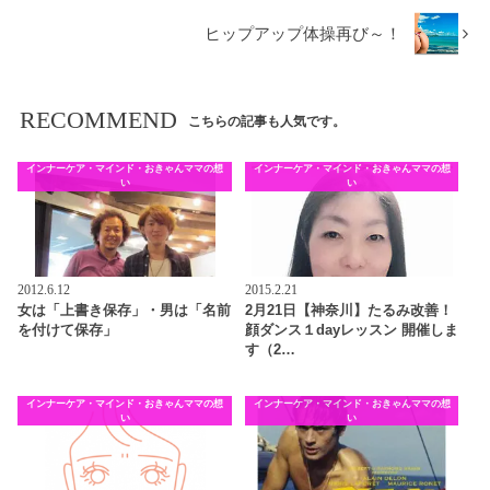
ヒップアップ体操再び～！
RECOMMEND
こちらの記事も人気です。
インナーケア・マインド・おきゃんママの想
インナーケア・マインド・おきゃんママの想
い
い
2012.6.12
2015.2.21
女は「上書き保存」・男は「名前
2月21日【神奈川】たるみ改善！
を付けて保存」
顔ダンス１dayレッスン 開催しま
す（2…
インナーケア・マインド・おきゃんママの想
インナーケア・マインド・おきゃんママの想
い
い