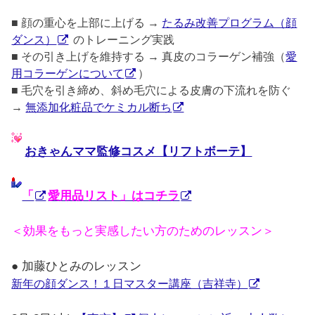
■ 顔の重心を上部に上げる →
たるみ改善プログラム（顔
ダンス）
のトレーニング実践
■ その引き上げを維持する → 真皮のコラーゲン補強（
愛
用コラーゲンについて
）
■ 毛穴を引き締め、斜め毛穴による皮膚の下流れを防ぐ
→
無添加化粧品でケミカル断ち
おきゃんママ監修コスメ【リフトボーテ】
「
愛用品リスト」はコチラ
＜効果をもっと実感したい方のためのレッスン＞
● 加藤ひとみのレッスン
新年の顔ダンス！１日マスター講座（吉祥寺）