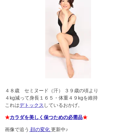
４８歳
セミヌード（汗） ３９歳の頃より
４kg減って身長１６５・体重４９kgを維持
これは
デトックス
しているおかげ。
★
カラダを美しく保つための必需品
★
画像で追う
顔の変化
更新中♪