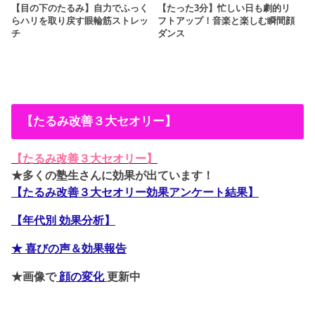
【目の下のたるみ】自力でふっく
【たった3分】忙しい日も劇的リ
らハリを取り戻す眼輪筋ストレッ
フトアップ！音楽と楽しむ瞬間顔
チ
ダンス
【たるみ改善３大セオリー】
【たるみ改善３大セオリー】
★多くの塾生さんに効果が出ています！
【たるみ改善３大セオリー効果アンケート結果】
【年代別 効果分析】
★ 喜びの声＆効果報告
★画像で
顔の変化
更新中