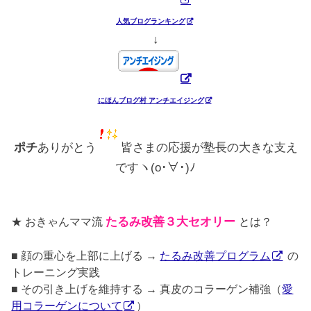
人気ブログランキング
↓
にほんブログ村 アンチエイジング
ポチ
ありがとう
皆さまの応援が塾長の大きな支え
ですヽ(o･∀･)ﾉ
★ おきゃんママ流
たるみ改善３大セオリー
とは？
■ 顔の重心を上部に上げる →
たるみ改善プログラム
の
トレーニング実践
■ その引き上げを維持する → 真皮のコラーゲン補強（
愛
用コラーゲンについて
）