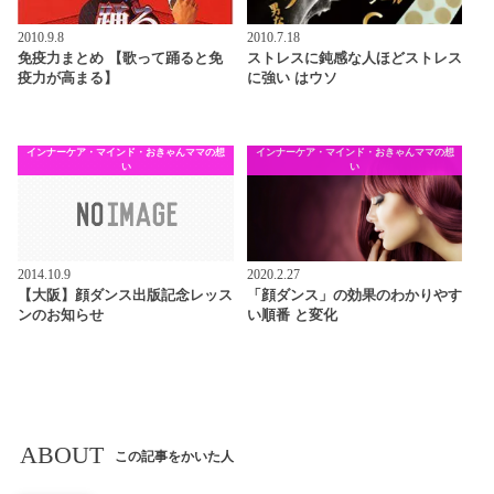
2010.9.8
2010.7.18
免疫力まとめ 【歌って踊ると免
ストレスに鈍感な人ほどストレス
疫力が高まる】
に強い はウソ
インナーケア・マインド・おきゃんママの想
インナーケア・マインド・おきゃんママの想
い
い
2014.10.9
2020.2.27
【大阪】顔ダンス出版記念レッス
「顔ダンス」の効果のわかりやす
ンのお知らせ
い順番 と変化
ABOUT
この記事をかいた人