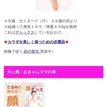
４８歳
セミヌード（汗） ３９歳の頃より
４kg減って身長１６５・体重４９kgを維持
これは
デトックス
しているおかげ。
★
カラダを美しく保つための必需品
★
画像で追う
顔の変化
更新中♪
大人気！おきゃんママの本