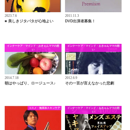
2023.7.6
2011.11.3
■ 美しきジタバタが心地よい
DVD出演者募集！
インナーケア・マインド・おきゃんママの想
インナーケア・マインド・おきゃんママの想
い
い
2014.7.18
2012.6.9
朝はやっぱり、ロージュース♪
その一言が言えなかった悲劇
コスメ・無添加スキンケア
インナーケア・マインド・おきゃんママの想
い