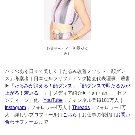
おきゃんママ （加藤 ひと
み）
ハリのある日々で美しく｜たるみ改善メソッド「顔ダン
ス」考案者｜日本セルフリフティング協会代表理事｜著書
▶︎「
たるみが消える！顔ダンス
」「
顔ダンスで即たるみが
上がる！若返る！
」｜メディア紹介▶︎「an・an」「セブ
ンティーン」他｜
YouTube
：チャンネル登録101万人｜
Instagram
：フォロワー4万人｜
Threads
：フォロワー1万
人｜詳しいプロフィールは
こちら
｜お仕事の依頼は
お問い
合わせフォーム
まで