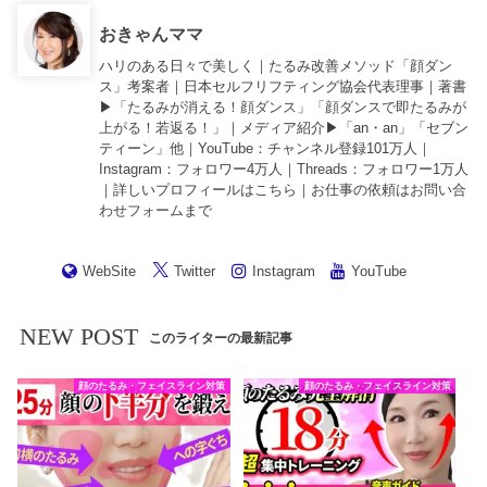
おきゃんママ
ハリのある日々で美しく｜たるみ改善メソッド「顔ダン
ス」考案者｜日本セルフリフティング協会代表理事｜著書
▶︎「
たるみが消える！顔ダンス
」「
顔ダンスで即たるみが
上がる！若返る！
」｜メディア紹介▶︎「an・an」「セブン
ティーン」他｜
YouTube
：チャンネル登録101万人｜
Instagram
：フォロワー4万人｜
Threads
：フォロワー1万人
｜詳しいプロフィールは
こちら
｜お仕事の依頼は
お問い合
わせフォーム
まで
WebSite
Twitter
Instagram
YouTube
NEW POST
このライターの最新記事
顔のたるみ・フェイスライン対策
顔のたるみ・フェイスライン対策