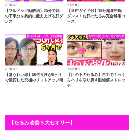
2026.8.8
2026.8.7
【ブルドッグ顔解消】25分で顔
【音声ガイド付】18分超集中顔
の下半分を劇的に鍛え上げる顔ダ
ダンス！お顔のたるみ完全解消コ
ンス
ース
ほうれい線・シワ・口元対策
目の下のたるみ・目元のケア
2026.8.6
2026.8.5
【ほうれい線】50代女性が6ヶ月
【目の下のたるみ】自力でふっく
で激変した究極のリフトアップ術
らハリを取り戻す眼輪筋ストレッ
チ
【たるみ改善３大セオリー】