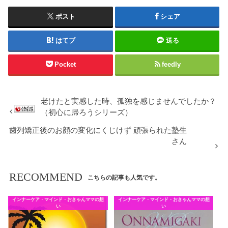
ポスト
シェア
はてブ
送る
Pocket
feedly
老けたと実感した時、孤独を感じませんでしたか？
（初心に帰ろうシリーズ）
歯列矯正後のお顔の変化にくじけず 頑張られた塾生
さん
RECOMMEND
こちらの記事も人気です。
インナーケア・マインド・おきゃんママの想
インナーケア・マインド・おきゃんママの想
い
い