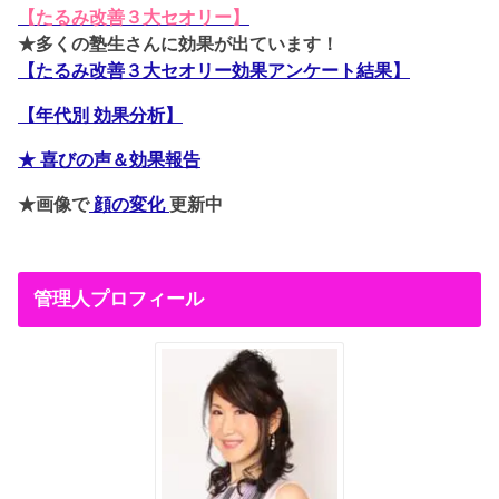
【たるみ改善３大セオリー】
★多くの塾生さんに効果が出ています！
【たるみ改善３大セオリー効果アンケート結果】
【年代別 効果分析】
★ 喜びの声＆効果報告
★画像で
顔の変化
更新中
管理人プロフィール