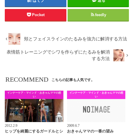
はてブ
送る
Pocket
feedly
頬とフェイスラインのたるみを強力に解消する方法
表情筋トレーニングでシワを作らずにたるみを解消
する方法
RECOMMEND
こちらの記事も人気です。
インナーケア・マインド・おきゃんママの想
インナーケア・マインド・おきゃんママの想
い
い
2012.2.9
2009.6.7
ヒップを綺麗にするガードルとシ
おきゃんママの一番の望み