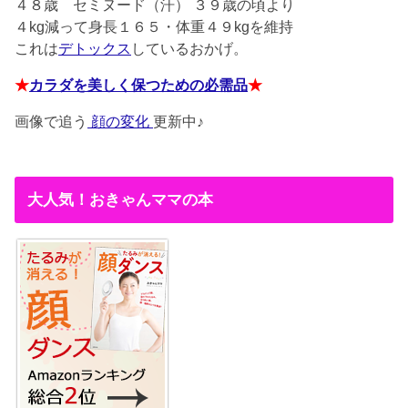
４８歳
セミヌード（汗） ３９歳の頃より
４kg減って身長１６５・体重４９kgを維持
これは
デトックス
しているおかげ。
★
カラダを美しく保つための必需品
★
画像で追う
顔の変化
更新中♪
大人気！おきゃんママの本