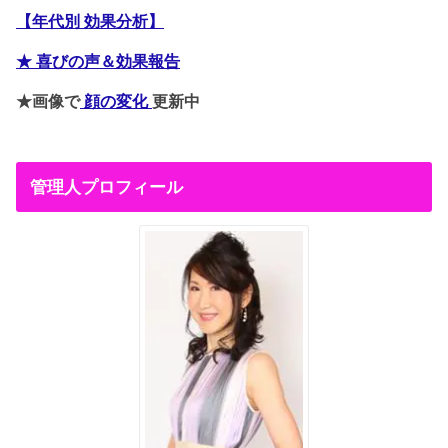
【年代別 効果分析】
★ 喜びの声＆効果報告
★画像で
顔の変化
更新中
管理人プロフィール