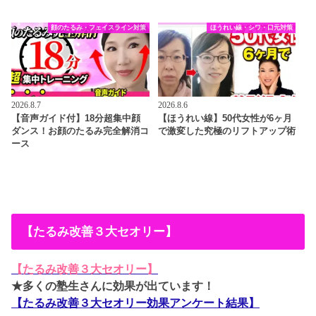
顔のたるみ・フェイスライン対策
ほうれい線・シワ・口元対策
2026.8.7
2026.8.6
【音声ガイド付】18分超集中顔
【ほうれい線】50代女性が6ヶ月
ダンス！お顔のたるみ完全解消コ
で激変した究極のリフトアップ術
ース
【たるみ改善３大セオリー】
【たるみ改善３大セオリー】
★多くの塾生さんに効果が出ています！
【たるみ改善３大セオリー効果アンケート結果】