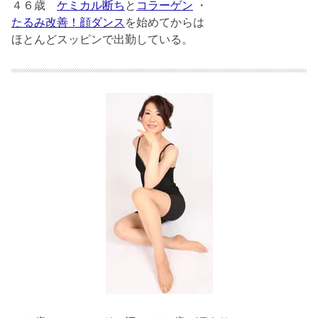
４６歳
ケミカル断ち
と
コラーゲン
・
たるみ改善！顔ダンス
を始めてからは
ほとんどスッピンで出勤している。