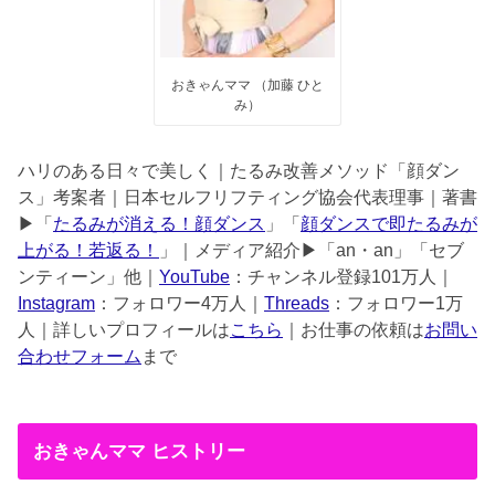
おきゃんママ （加藤 ひと
み）
ハリのある日々で美しく｜たるみ改善メソッド「顔ダン
ス」考案者｜日本セルフリフティング協会代表理事｜著書
▶︎「
たるみが消える！顔ダンス
」「
顔ダンスで即たるみが
上がる！若返る！
」｜メディア紹介▶︎「an・an」「セブ
ンティーン」他｜
YouTube
：チャンネル登録101万人｜
Instagram
：フォロワー4万人｜
Threads
：フォロワー1万
人｜詳しいプロフィールは
こちら
｜お仕事の依頼は
お問い
合わせフォーム
まで
おきゃんママ ヒストリー