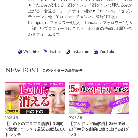
▶︎「
たるみが消える！顔ダンス
」「
顔ダンスで即たるみが
上がる！若返る！
」｜メディア紹介▶︎「an・an」「セブン
ティーン」他｜
YouTube
：チャンネル登録101万人｜
Instagram
：フォロワー4万人｜
Threads
：フォロワー1万人
｜詳しいプロフィールは
こちら
｜お仕事の依頼は
お問い合
わせフォーム
まで
WebSite
Twitter
Instagram
YouTube
NEW POST
このライターの最新記事
目の下のたるみ・目元のケア
顔のたるみ・フェイスライン対策
2026.8.9
2026.8.8
【目の下のブヨブヨ脂肪】1週間
【ブルドッグ顔解消】25分で顔
で激変！すっきり若返る魔法のス
の下半分を劇的に鍛え上げる顔ダ
トレッチ
ンス