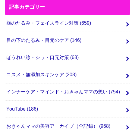
記事カテゴリー
顔のたるみ・フェイスライン対策
(659)
目の下のたるみ・目元のケア
(146)
ほうれい線・シワ・口元対策
(68)
コスメ・無添加スキンケア
(208)
インナーケア・マインド・おきゃんママの想い
(754)
YouTube
(186)
おきゃんママの美容アーカイブ（全記録）
(968)