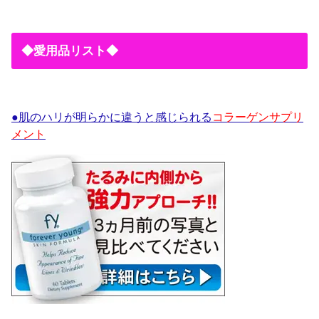
◆愛用品リスト◆
●肌のハリが明らかに違うと感じられる
コラーゲンサプリ
メント