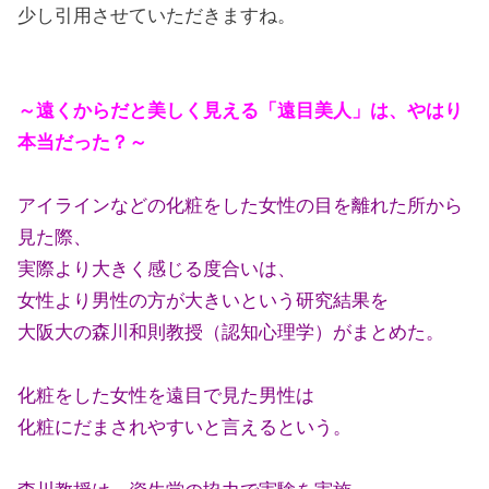
少し引用させていただきますね。
～遠くからだと美しく見える「遠目美人」は、やはり
本当だった？～
アイラインなどの化粧をした女性の目を離れた所から
見た際、
実際より大きく感じる度合いは、
女性より男性の方が大きいという研究結果を
大阪大の森川和則教授（認知心理学）がまとめた。
化粧をした女性を遠目で見た男性は
化粧にだまされやすいと言えるという。