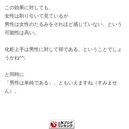
この効果に対しても、
女性は割り引いて見ているが
男性は女性のたるみをそれほど感じていない、という
可能性は高い。
化粧上手は男性に対して得である、ということでしょ
うかね^^;
と同時に
「男性は単純である」、ともいえますね（すみませ
ん）。