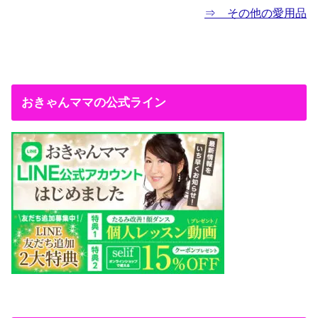
⇒ その他の愛用品
おきゃんママの公式ライン