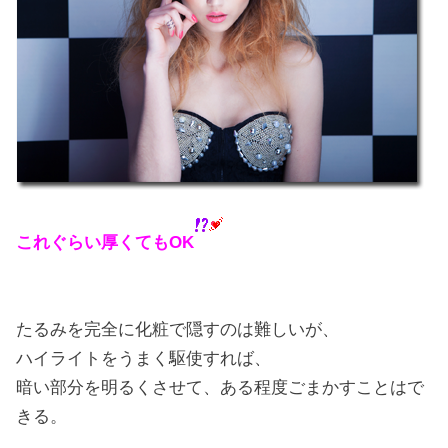
これぐらい厚くてもOK
たるみを完全に化粧で隠すのは難しいが、
ハイライトをうまく駆使すれば、
暗い部分を明るくさせて、ある程度ごまかすことはで
きる。