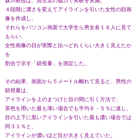
森川教授は、資生堂の協力で実験を実施。
４段階に濃さを変えてアイラインを引いた女性の顔画
像を作成し、
それらをパソコン画面で大学生ら男女各１６人に見て
もらい、
女性画像の目が実際と比べどれくらい大きく見えたか
を
割合で示す「錯視量」を測定した。
その結果、画面から５メートル離れて見ると、男性の
錯視量は、
アイラインを上のまつげと目の間に引く方法で、
茶色を用いた最も薄い場合でも平均６・５％に達し、
目の上下に黒いアイラインを引いた最も濃い場合では
同３１％と、
アイラインが濃いほど目が大きく見えていた。