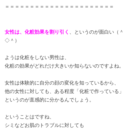
＝＝＝＝＝＝＝＝＝＝＝＝＝＝＝＝＝＝＝＝＝＝
女性は、化粧効果を割り引く
、というのが面白い（＾
◇＾）
ようは化粧をしない男性は、
化粧の効果がどれだけ大きいか知らないのですよね。
女性は体験的に自分の顔の変化を知っているから、
他の女性に対しても、ある程度「化粧で作っている」
というのが直感的に分かるんでしょう。
ということはですね、
シミなどお肌のトラブルに対しても