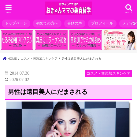
menu
search
トップページ
初めての方へ
喜びの声
プロフィール
メディ
HOME
コスメ・無添加スキンケア
男性は遠目美人にだまされる
2014.07.30
コスメ・無添加スキンケア
2026.07.02
男性は遠目美人にだまされる