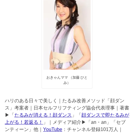
おきゃんママ （加藤 ひと
み）
ハリのある日々で美しく｜たるみ改善メソッド「顔ダン
ス」考案者｜日本セルフリフティング協会代表理事｜著書
▶︎「
たるみが消える！顔ダンス
」「
顔ダンスで即たるみが
上がる！若返る！
」｜メディア紹介▶︎「an・an」「セブ
ンティーン」他｜
YouTube
：チャンネル登録101万人｜