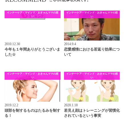
こちらの記事も人気です。
インナーケア・マインド・おきゃんママの想
インナーケア・マインド・おきゃんママの想
い
い
2010.12.30
2014.9.4
今年も１年間ありがとうございま
恋愛感情における若返り効果につ
した☆
いて
インナーケア・マインド・おきゃんママの想
インナーケア・マインド・おきゃんママの想
い
い
2019.12.2
2020.1.18
頭部を制するものはたるみを制す
若見え顔はトレーニングが習慣化
る！
されているという事実