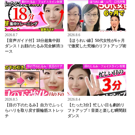
顔のたるみ・フェイスライン対策
ほうれい線・シワ・口元対策
2026.8.7
2026.8.6
【音声ガイド付】18分超集中顔
【ほうれい線】50代女性が6ヶ月
ダンス！お顔のたるみ完全解消コ
で激変した究極のリフトアップ術
ース
目の下のたるみ・目元のケア
顔のたるみ・フェイスライン対策
2026.8.5
2026.8.4
【目の下のたるみ】自力でふっく
【たった3分】忙しい日も劇的リ
らハリを取り戻す眼輪筋ストレッ
フトアップ！音楽と楽しむ瞬間顔
チ
ダンス