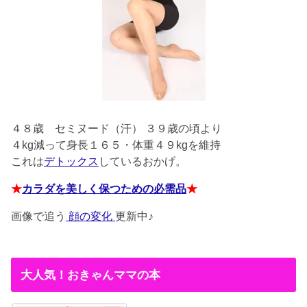
４８歳
セミヌード（汗） ３９歳の頃より
４kg減って身長１６５・体重４９kgを維持
これは
デトックス
しているおかげ。
★
カラダを美しく保つための必需品
★
画像で追う
顔の変化
更新中♪
大人気！おきゃんママの本