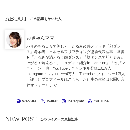
ABOUT
この記事をかいた人
おきゃんママ
ハリのある日々で美しく｜たるみ改善メソッド「顔ダン
ス」考案者｜日本セルフリフティング協会代表理事｜著書
▶︎「
たるみが消える！顔ダンス
」「
顔ダンスで即たるみが
上がる！若返る！
」｜メディア紹介▶︎「an・an」「セブン
ティーン」他｜
YouTube
：チャンネル登録101万人｜
Instagram
：フォロワー4万人｜
Threads
：フォロワー1万人
｜詳しいプロフィールは
こちら
｜お仕事の依頼は
お問い合
わせフォーム
まで
WebSite
Twitter
Instagram
YouTube
NEW POST
このライターの最新記事