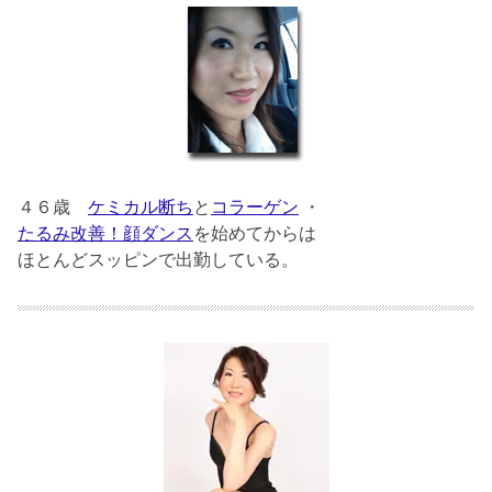
４６歳
ケミカル断ち
と
コラーゲン
・
たるみ改善！顔ダンス
を始めてからは
ほとんどスッピンで出勤している。