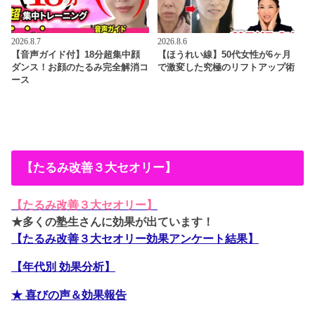
2026.8.7
2026.8.6
【音声ガイド付】18分超集中顔
【ほうれい線】50代女性が6ヶ月
ダンス！お顔のたるみ完全解消コ
で激変した究極のリフトアップ術
ース
【たるみ改善３大セオリー】
【たるみ改善３大セオリー】
★多くの塾生さんに効果が出ています！
【たるみ改善３大セオリー効果アンケート結果】
【年代別 効果分析】
★ 喜びの声＆効果報告