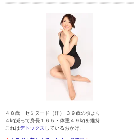
４８歳
セミヌード（汗） ３９歳の頃より
４kg減って身長１６５・体重４９kgを維持
これは
デトックス
しているおかげ。