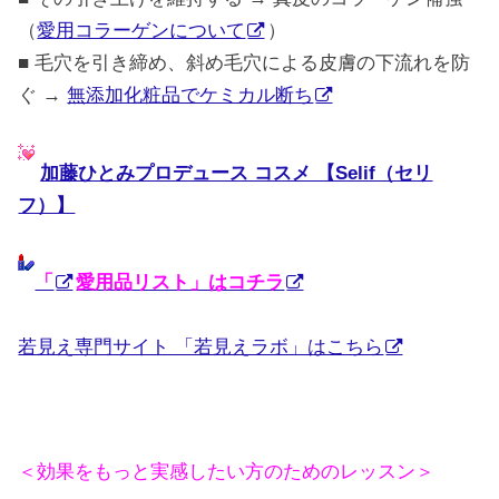
（
愛用コラーゲンについて
）
■ 毛穴を引き締め、斜め毛穴による皮膚の下流れを防
ぐ →
無添加化粧品でケミカル断ち
加藤ひとみプロデュース コスメ 【Selif（セリ
フ）】
「
愛用品リスト」はコチラ
若見え専門サイト 「若見えラボ」はこちら
＜効果をもっと実感したい方のためのレッスン＞