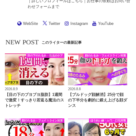
｜詳しいプロフィールは
こちら
｜お仕事の依頼は
お問い合
わせフォーム
まで
WebSite
Twitter
Instagram
YouTube
NEW POST
このライターの最新記事
目の下のたるみ・目元のケア
顔のたるみ・フェイスライン対策
2026.8.9
2026.8.8
【目の下のブヨブヨ脂肪】1週間
【ブルドッグ顔解消】25分で顔
で激変！すっきり若返る魔法のス
の下半分を劇的に鍛え上げる顔ダ
トレッチ
ンス
顔のたるみ・フェイスライン対策
ほうれい線・シワ・口元対策