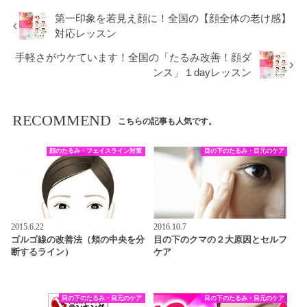
第一印象を若見え顔に！全国の【顔全体の老け感】
対応レッスン
手軽さがウケています！全国の「たるみ改善！顔ダ
ンス」１dayレッスン
RECOMMEND
こちらの記事も人気です。
顔のたるみ・フェイスライン対策
目の下のたるみ・目元のケア
2015.6.22
2016.10.7
ゴルゴ線の改善法（頬の中央を分
目の下のクマの２大原因とセルフ
断するライン）
ケア
目の下のたるみ・目元のケア
目の下のたるみ・目元のケア