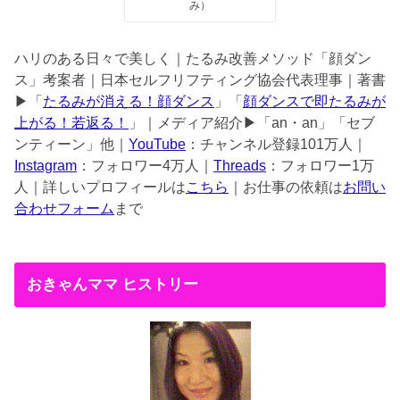
み）
ハリのある日々で美しく｜たるみ改善メソッド「顔ダン
ス」考案者｜日本セルフリフティング協会代表理事｜著書
▶︎「
たるみが消える！顔ダンス
」「
顔ダンスで即たるみが
上がる！若返る！
」｜メディア紹介▶︎「an・an」「セブ
ンティーン」他｜
YouTube
：チャンネル登録101万人｜
Instagram
：フォロワー4万人｜
Threads
：フォロワー1万
人｜詳しいプロフィールは
こちら
｜お仕事の依頼は
お問い
合わせフォーム
まで
おきゃんママ ヒストリー