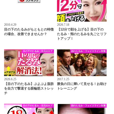
2010.4.29
2026.7.18
目の下のたるみがもともとの特徴
【12分で顔を上げる】目の下の
の場合、改善できませんか？
たるみ・頬のたるみを丸ごとリフ
トアップ！
目の下のたるみ・目元のケア
顔のたるみ・フェイスライン対策
2026.6.25
2017.1.25
【目の下のたるみ】ぶよぶよ脂肪
勝負の日に輝いて見せる！お助け
を自力で撃退する眼輪筋ストレッ
トレーニング
チ
目の下のたるみ・目元のケア
顔のたるみ・フェイスライン対策