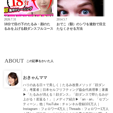
2026.7.31
2014.5.7
18分で目の下のたるみ・顔のた
おでこ（額）のシワを速効で目立
るみを上げる顔ダンスフルコース
たなくさせる方法
ABOUT
この記事をかいた人
おきゃんママ
ハリのある日々で美しく｜たるみ改善メソッド「顔ダン
ス」考案者｜日本セルフリフティング協会代表理事｜著書
▶︎「
たるみが消える！顔ダンス
」「
顔ダンスで即たるみが
上がる！若返る！
」｜メディア紹介▶︎「an・an」「セブン
ティーン」他｜
YouTube
：チャンネル登録101万人｜
Instagram
：フォロワー4万人｜
Threads
：フォロワー1万人