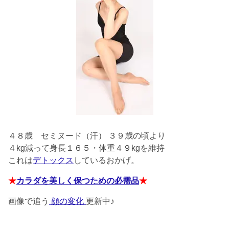
４８歳
セミヌード（汗） ３９歳の頃より
４kg減って身長１６５・体重４９kgを維持
これは
デトックス
しているおかげ。
★
カラダを美しく保つための必需品
★
画像で追う
顔の変化
更新中♪