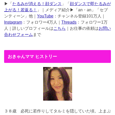
▶︎「
たるみが消える！顔ダンス
」「
顔ダンスで即たるみが
上がる！若返る！
」｜メディア紹介▶︎「an・an」「セブ
ンティーン」他｜
YouTube
：チャンネル登録101万人｜
Instagram
：フォロワー4万人｜
Threads
：フォロワー1万
人｜詳しいプロフィールは
こちら
｜お仕事の依頼は
お問い
合わせフォーム
まで
おきゃんママ ヒストリー
３８歳
必死に若作りしてタルミを隠していた頃。上まぶ