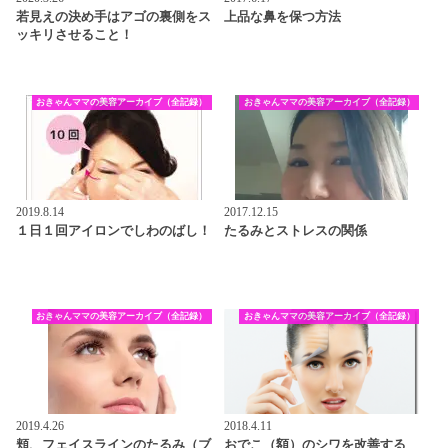
若見えの決め手はアゴの裏側をス
上品な鼻を保つ方法
ッキリさせること！
おきゃんママの美容アーカイブ（全記録）
おきゃんママの美容アーカイブ（全記録）
2019.8.14
2017.12.15
１日１回アイロンでしわのばし！
たるみとストレスの関係
おきゃんママの美容アーカイブ（全記録）
おきゃんママの美容アーカイブ（全記録）
2019.4.26
2018.4.11
頬、フェイスラインのたるみ（ブ
おでこ（額）のシワを改善する