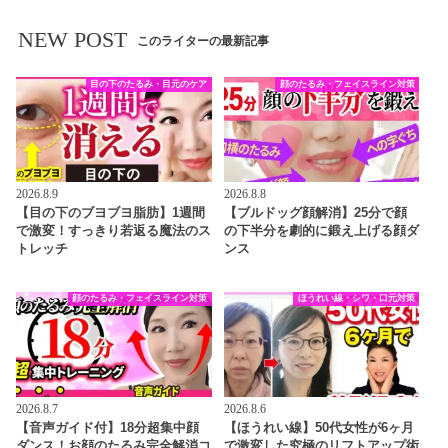
NEW POST
このライターの最新記事
目の下のたるみ・目元のケア
顔のたるみ・フェイスライン対策
2026.8.9
2026.8.8
【目の下のブヨブヨ脂肪】1週間
【ブルドッグ顔解消】25分で顔
で激変！すっきり若返る魔法のス
の下半分を劇的に鍛え上げる顔ダ
トレッチ
ンス
顔のたるみ・フェイスライン対策
ほうれい線・シワ・口元対策
2026.8.7
2026.8.6
【音声ガイド付】18分超集中顔
【ほうれい線】50代女性が6ヶ月
ダンス！お顔のたるみ完全解消コ
で激変した究極のリフトアップ術