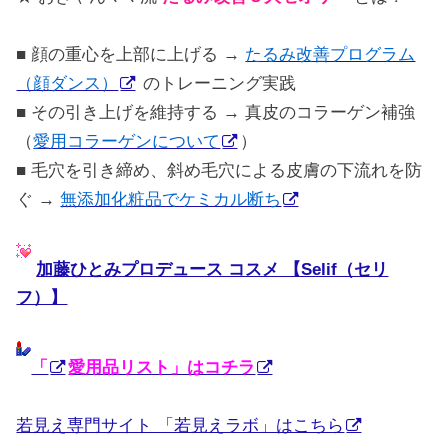
■ 顔の重心を上部に上げる →
たるみ改善プログラム
（顔ダンス）
のトレーニング実践
■ その引き上げを維持する → 真皮のコラーゲン補強
（
愛用コラーゲンについて
）
■ 毛穴を引き締め、斜め毛穴による皮膚の下流れを防
ぐ →
無添加化粧品でケミカル断ち
加藤ひとみプロデュース コスメ 【Selif（セリ
フ）】
「
愛用品リスト」はコチラ
若見え専門サイト 「若見えラボ」はこちら