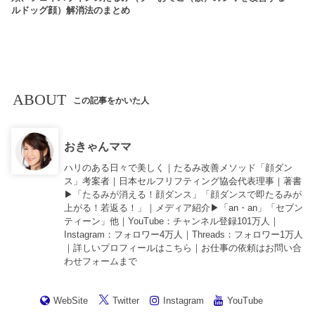
ルドッグ顔）解消法のまとめ
ABOUT
この記事をかいた人
おきゃんママ
ハリのある日々で美しく｜たるみ改善メソッド「顔ダン
ス」考案者｜日本セルフリフティング協会代表理事｜著書
▶︎「
たるみが消える！顔ダンス
」「
顔ダンスで即たるみが
上がる！若返る！
」｜メディア紹介▶︎「an・an」「セブン
ティーン」他｜
YouTube
：チャンネル登録101万人｜
Instagram
：フォロワー4万人｜
Threads
：フォロワー1万人
｜詳しいプロフィールは
こちら
｜お仕事の依頼は
お問い合
わせフォーム
まで
WebSite
Twitter
Instagram
YouTube