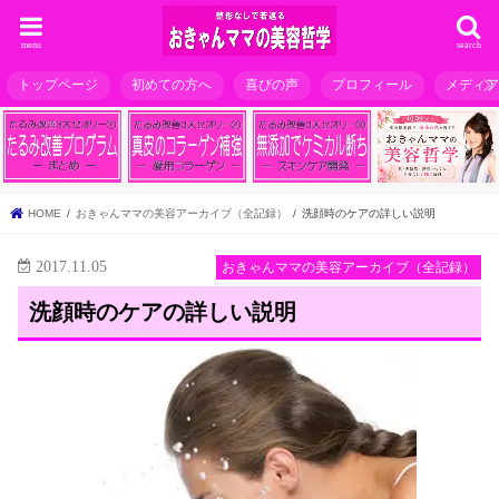
menu
search
トップページ
初めての方へ
喜びの声
プロフィール
メディ
HOME
おきゃんママの美容アーカイブ（全記録）
洗顔時のケアの詳しい説明
2017.11.05
おきゃんママの美容アーカイブ（全記録）
洗顔時のケアの詳しい説明