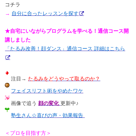
コチラ
→
自分に合ったレッスンを探す
★自宅にいながらプログラムを学べる！通信コース開
講しました
「たるみ改善！顔ダンス」通信コース 詳細はこちら
注目→
たるみをどうやって取るのか？
フェイスリフト術をやめたワケ
画像で追う
顔の変化
更新中♪
塾生さん☆喜びの声・効果報告
＜プロを目指す方＞