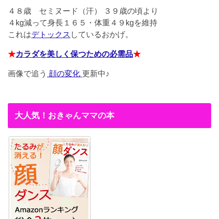
４８歳
セミヌード（汗） ３９歳の頃より
４kg減って身長１６５・体重４９kgを維持
これは
デトックス
しているおかげ。
★
カラダを美しく保つための必需品
★
画像で追う
顔の変化
更新中♪
大人気！おきゃんママの本