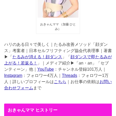
おきゃんママ （加藤 ひと
み）
ハリのある日々で美しく｜たるみ改善メソッド「顔ダン
ス」考案者｜日本セルフリフティング協会代表理事｜著書
▶︎「
たるみが消える！顔ダンス
」「
顔ダンスで即たるみが
上がる！若返る！
」｜メディア紹介▶︎「an・an」「セブ
ンティーン」他｜
YouTube
：チャンネル登録101万人｜
Instagram
：フォロワー4万人｜
Threads
：フォロワー1万
人｜詳しいプロフィールは
こちら
｜お仕事の依頼は
お問い
合わせフォーム
まで
おきゃんママ ヒストリー