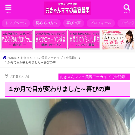
menu
search
トップページ
初めての方へ
喜びの声
プロフィール
メディ
HOME
おきゃんママの美容アーカイブ（全記録）
１か月で目が変わりました～喜びの声
2018.05.24
おきゃんママの美容アーカイブ（全記録）
１か月で目が変わりました～喜びの声