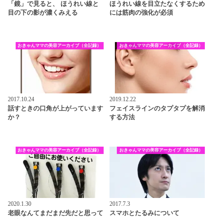
「鏡」で見ると、 ほうれい線と
ほうれい線を目立たなくするため
目の下の影が濃くみえる
には筋肉の強化が必須
おきゃんママの美容アーカイブ（全記録）
おきゃんママの美容アーカイブ（全記録）
2017.10.24
2019.12.22
話すときの口角が上がっています
フェイスラインのタプタプを解消
か？
する方法
おきゃんママの美容アーカイブ（全記録）
おきゃんママの美容アーカイブ（全記録）
2020.1.30
2017.7.3
老眼なんてまだまだ先だと思って
スマホとたるみについて