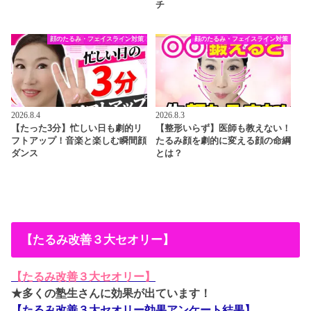
チ
顔のたるみ・フェイスライン対策
顔のたるみ・フェイスライン対策
2026.8.4
2026.8.3
【たった3分】忙しい日も劇的リ
【整形いらず】医師も教えない！
フトアップ！音楽と楽しむ瞬間顔
たるみ顔を劇的に変える顔の命綱
ダンス
とは？
【たるみ改善３大セオリー】
【たるみ改善３大セオリー】
★多くの塾生さんに効果が出ています！
【たるみ改善３大セオリー効果アンケート結果】