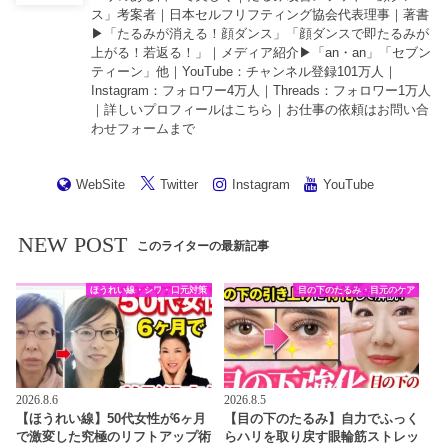
ス」考案者｜日本セルフリフティング協会代表理事｜著書
▶︎「
たるみが消える！顔ダンス
」「
顔ダンスで即たるみが
上がる！若返る！
」｜メディア紹介▶︎「an・an」「セブン
ティーン」他｜
YouTube
：チャンネル登録101万人｜
Instagram
：フォロワー4万人｜
Threads
：フォロワー1万人
｜詳しいプロフィールは
こちら
｜お仕事の依頼は
お問い合
わせフォーム
まで
WebSite
Twitter
Instagram
YouTube
NEW POST
このライターの最新記事
ほうれい線・シワ・口元対策
目の下のたるみ・目元のケア
2026.8.6
2026.8.5
【ほうれい線】50代女性が6ヶ月
【目の下のたるみ】自力でふっく
で激変した究極のリフトアップ術
らハリを取り戻す眼輪筋ストレッ