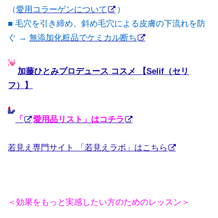
（
愛用コラーゲンについて
）
■ 毛穴を引き締め、斜め毛穴による皮膚の下流れを防
ぐ →
無添加化粧品でケミカル断ち
加藤ひとみプロデュース コスメ 【Selif（セリ
フ）】
「
愛用品リスト」はコチラ
若見え専門サイト 「若見えラボ」はこちら
＜効果をもっと実感したい方のためのレッスン＞