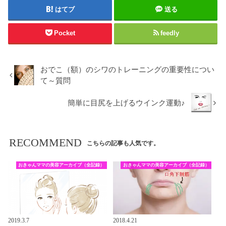
はてブ
送る
Pocket
feedly
おでこ（額）のシワのトレーニングの重要性につい
て～質問
簡単に目尻を上げるウインク運動♪
RECOMMEND
こちらの記事も人気です。
おきゃんママの美容アーカイブ（全記録）
おきゃんママの美容アーカイブ（全記録）
2019.3.7
2018.4.21