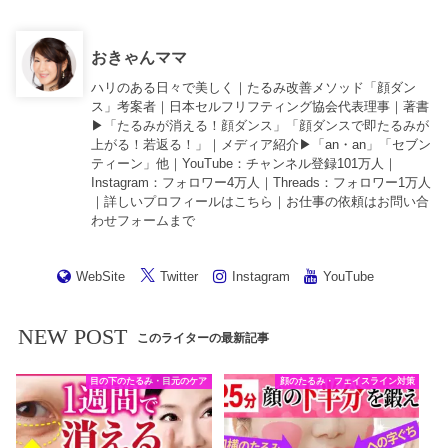
おきゃんママ
ハリのある日々で美しく｜たるみ改善メソッド「顔ダン
ス」考案者｜日本セルフリフティング協会代表理事｜著書
▶︎「
たるみが消える！顔ダンス
」「
顔ダンスで即たるみが
上がる！若返る！
」｜メディア紹介▶︎「an・an」「セブン
ティーン」他｜
YouTube
：チャンネル登録101万人｜
Instagram
：フォロワー4万人｜
Threads
：フォロワー1万人
｜詳しいプロフィールは
こちら
｜お仕事の依頼は
お問い合
わせフォーム
まで
WebSite
Twitter
Instagram
YouTube
NEW POST
このライターの最新記事
目の下のたるみ・目元のケア
顔のたるみ・フェイスライン対策