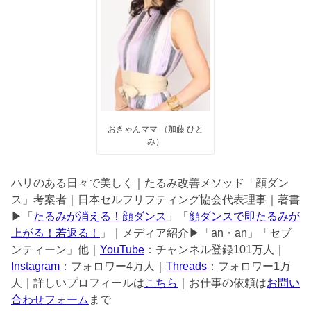
おきゃんママ （加藤 ひと
み）
ハリのある日々で美しく｜たるみ改善メソッド「顔ダン
ス」考案者｜日本セルフリフティング協会代表理事｜著書
▶︎「
たるみが消える！顔ダンス
」「
顔ダンスで即たるみが
上がる！若返る！
」｜メディア紹介▶︎「an・an」「セブ
ンティーン」他｜
YouTube
：チャンネル登録101万人｜
Instagram
：フォロワー4万人｜
Threads
：フォロワー1万
人｜詳しいプロフィールは
こちら
｜お仕事の依頼は
お問い
合わせフォーム
まで