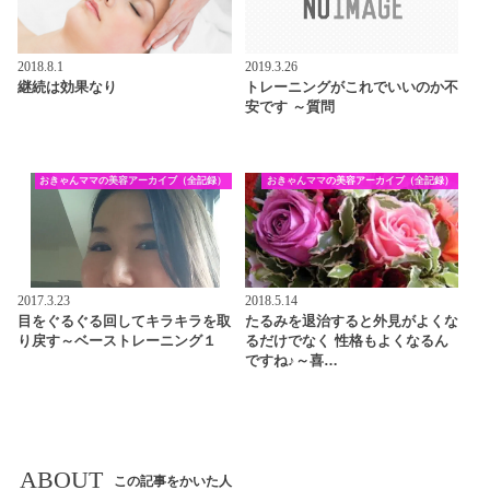
2018.8.1
2019.3.26
継続は効果なり
トレーニングがこれでいいのか不
安です ～質問
おきゃんママの美容アーカイブ（全記録）
おきゃんママの美容アーカイブ（全記録）
2017.3.23
2018.5.14
目をぐるぐる回してキラキラを取
たるみを退治すると外見がよくな
り戻す～ベーストレーニング１
るだけでなく 性格もよくなるん
ですね♪～喜…
ABOUT
この記事をかいた人