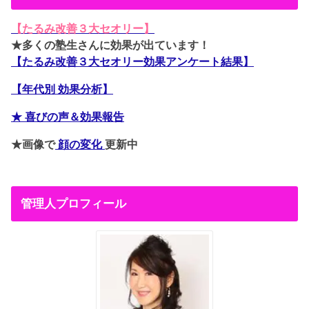
【たるみ改善３大セオリー】
★多くの塾生さんに効果が出ています！
【たるみ改善３大セオリー効果アンケート結果】
【年代別 効果分析】
★ 喜びの声＆効果報告
★画像で
顔の変化
更新中
管理人プロフィール