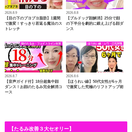
2026.8.9
2026.8.8
【目の下のブヨブヨ脂肪】1週間
【ブルドッグ顔解消】25分で顔
で激変！すっきり若返る魔法のス
の下半分を劇的に鍛え上げる顔ダ
トレッチ
ンス
顔のたるみ・フェイスライン対策
ほうれい線・シワ・口元対策
2026.8.7
2026.8.6
【音声ガイド付】18分超集中顔
【ほうれい線】50代女性が6ヶ月
ダンス！お顔のたるみ完全解消コ
で激変した究極のリフトアップ術
ース
【たるみ改善３大セオリー】