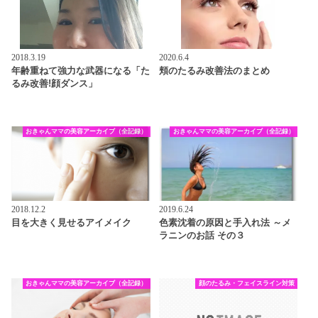
2018.3.19
2020.6.4
年齢重ねて強力な武器になる「た
頬のたるみ改善法のまとめ
るみ改善!顔ダンス」
おきゃんママの美容アーカイブ（全記録）
おきゃんママの美容アーカイブ（全記録）
2018.12.2
2019.6.24
目を大きく見せるアイメイク
色素沈着の原因と手入れ法 ～メ
ラニンのお話 その３
おきゃんママの美容アーカイブ（全記録）
顔のたるみ・フェイスライン対策