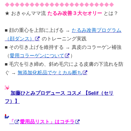
◆◆◆◆◆◆◆◆◆◆◆◆◆◆◆◆◆◆◆◆◆◆
★ おきゃんママ流
たるみ改善３大セオリー
とは？
■ 顔の重心を上部に上げる →
たるみ改善プログラム
（顔ダンス）
のトレーニング実践
■ その引き上げを維持する → 真皮のコラーゲン補強
（
愛用コラーゲンについて
）
■ 毛穴を引き締め、斜め毛穴による皮膚の下流れを防
ぐ →
無添加化粧品でケミカル断ち
加藤ひとみプロデュース コスメ 【Selif（セリ
フ）】
「
愛用品リスト」はコチラ