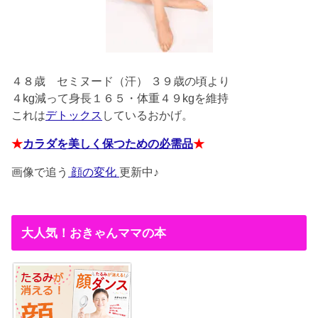
４８歳
セミヌード（汗） ３９歳の頃より
４kg減って身長１６５・体重４９kgを維持
これは
デトックス
しているおかげ。
★
カラダを美しく保つための必需品
★
画像で追う
顔の変化
更新中♪
大人気！おきゃんママの本