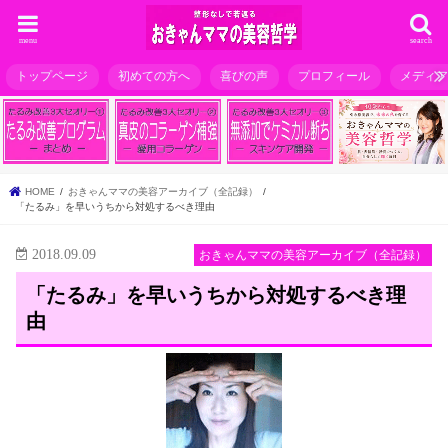
menu
search
トップページ
初めての方へ
喜びの声
プロフィール
メディ
HOME
おきゃんママの美容アーカイブ（全記録）
「たるみ」を早いうちから対処するべき理由
2018.09.09
おきゃんママの美容アーカイブ（全記録）
「たるみ」を早いうちから対処するべき理
由