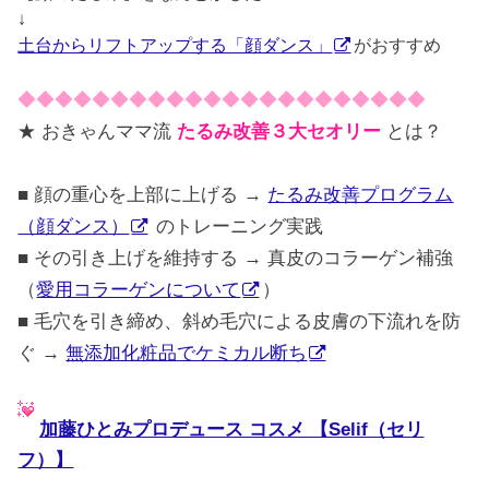
↓
土台からリフトアップする「顔ダンス」
がおすすめ
◆◆◆◆◆◆◆◆◆◆◆◆◆◆◆◆◆◆◆◆◆◆
★ おきゃんママ流
たるみ改善３大セオリー
とは？
■ 顔の重心を上部に上げる →
たるみ改善プログラム
（顔ダンス）
のトレーニング実践
■ その引き上げを維持する → 真皮のコラーゲン補強
（
愛用コラーゲンについて
）
■ 毛穴を引き締め、斜め毛穴による皮膚の下流れを防
ぐ →
無添加化粧品でケミカル断ち
加藤ひとみプロデュース コスメ 【Selif（セリ
フ）】