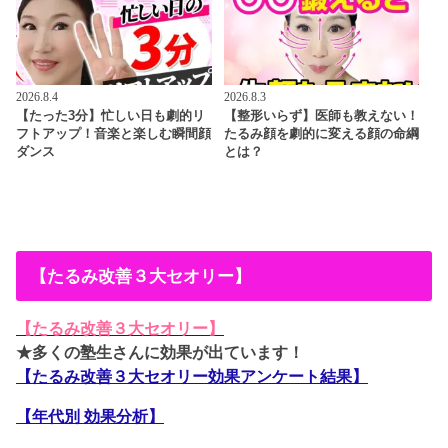
2026.8.4
2026.8.3
【たった3分】忙しい日も劇的リ
【整形いらず】医師も教えない！
フトアップ！音楽と楽しむ瞬間顔
たるみ顔を劇的に変える顔の命綱
ダンス
とは？
【たるみ改善３大セオリー】
【たるみ改善３大セオリー】
★多くの塾生さんに効果が出ています！
【たるみ改善３大セオリー効果アンケート結果】
【年代別 効果分析】