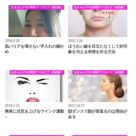
おきゃんママの美容アーカイブ（全記録）
おきゃんママの美容アーカイブ（全記録）
2018.9.20
2019.3.16
肌バリアを壊さない手入れの確か
ほうれい線を目立たなくして好印
め
象を与える表情を作る方法
おきゃんママの美容アーカイブ（全記録）
おきゃんママの美容アーカイブ（全記録）
2018.5.22
2017.10.27
簡単に目尻を上げるウインク運動
顔ダンスで顔が若返るのは理由が
♪
ある