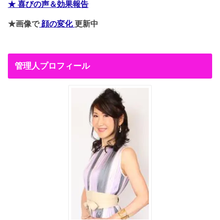
★ 喜びの声＆効果報告
★画像で
顔の変化
更新中
管理人プロフィール