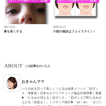
おきゃんママの美容アーカイブ（全記録）
おきゃんママの美容アーカイブ（全記録）
2017.8.23
2019.12.27
鼻を高くする
小顔の秘訣はフェイスライン！
ABOUT
この記事をかいた人
おきゃんママ
ハリのある日々で美しく｜たるみ改善メソッド「顔ダン
ス」考案者｜日本セルフリフティング協会代表理事｜著書
▶︎「
たるみが消える！顔ダンス
」「
顔ダンスで即たるみが
上がる！若返る！
」｜メディア紹介▶︎「an・an」「セブン