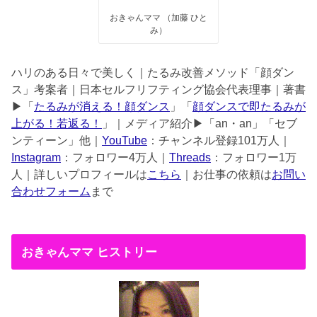
おきゃんママ （加藤 ひと
み）
ハリのある日々で美しく｜たるみ改善メソッド「顔ダン
ス」考案者｜日本セルフリフティング協会代表理事｜著書
▶︎「
たるみが消える！顔ダンス
」「
顔ダンスで即たるみが
上がる！若返る！
」｜メディア紹介▶︎「an・an」「セブ
ンティーン」他｜
YouTube
：チャンネル登録101万人｜
Instagram
：フォロワー4万人｜
Threads
：フォロワー1万
人｜詳しいプロフィールは
こちら
｜お仕事の依頼は
お問い
合わせフォーム
まで
おきゃんママ ヒストリー