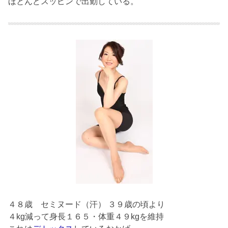
ほとんどスッピンで出勤している。
４８歳
セミヌード（汗） ３９歳の頃より
４kg減って身長１６５・体重４９kgを維持