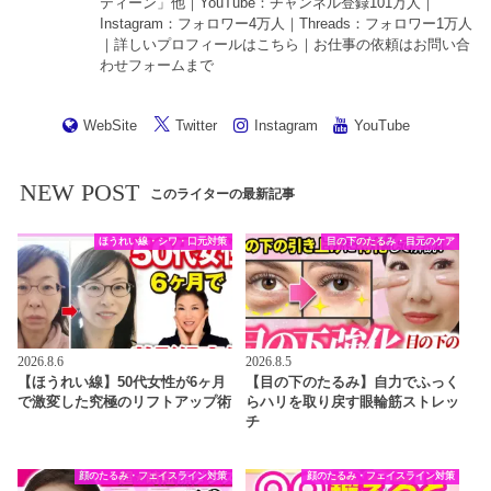
ティーン」他｜
YouTube
：チャンネル登録101万人｜
Instagram
：フォロワー4万人｜
Threads
：フォロワー1万人
｜詳しいプロフィールは
こちら
｜お仕事の依頼は
お問い合
わせフォーム
まで
WebSite
Twitter
Instagram
YouTube
NEW POST
このライターの最新記事
ほうれい線・シワ・口元対策
目の下のたるみ・目元のケア
2026.8.6
2026.8.5
【ほうれい線】50代女性が6ヶ月
【目の下のたるみ】自力でふっく
で激変した究極のリフトアップ術
らハリを取り戻す眼輪筋ストレッ
チ
顔のたるみ・フェイスライン対策
顔のたるみ・フェイスライン対策