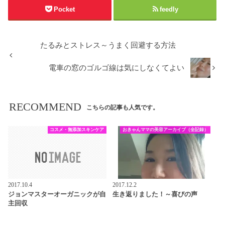
Pocket
feedly
たるみとストレス～うまく回避する方法
電車の窓のゴルゴ線は気にしなくてよい
RECOMMEND
こちらの記事も人気です。
コスメ・無添加スキンケア
おきゃんママの美容アーカイブ（全記録）
2017.10.4
2017.12.2
ジョンマスターオーガニックが自
生き返りました！～喜びの声
主回収