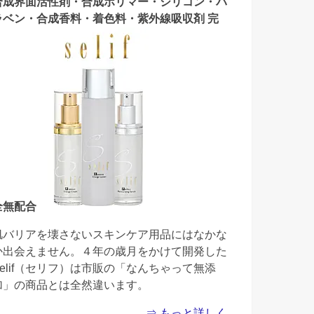
合成界面活性剤・合成ポリマー・シリコン・パ
ラベン・合成香料・着色料・紫外線吸収剤 完
全無配合
肌バリアを壊さないスキンケア用品にはなかな
か出会えません。４年の歳月をかけて開発した
Selif（セリフ）は市販の「なんちゃって無添
加」の商品とは全然違います。
⇒ もっと詳しく