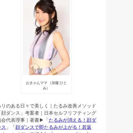
おきゃんママ （加藤 ひと
み）
ハリのある日々で美しく｜たるみ改善メソッド
「顔ダンス」考案者｜日本セルフリフティング
協会代表理事｜著書▶︎「
たるみが消える！顔ダ
ンス
」「
顔ダンスで即たるみが上がる！若返