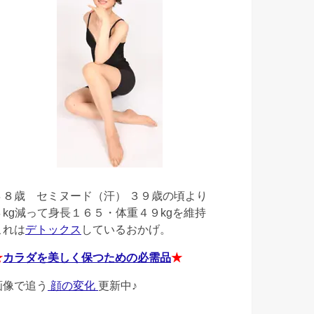
４８歳
セミヌード（汗） ３９歳の頃より
４kg減って身長１６５・体重４９kgを維持
これは
デトックス
しているおかげ。
★
カラダを美しく保つための必需品
★
画像で追う
顔の変化
更新中♪