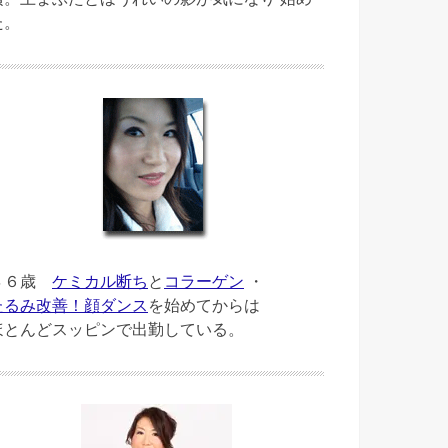
た。
４６歳
ケミカル断ち
と
コラーゲン
・
たるみ改善！顔ダンス
を始めてからは
ほとんどスッピンで出勤している。