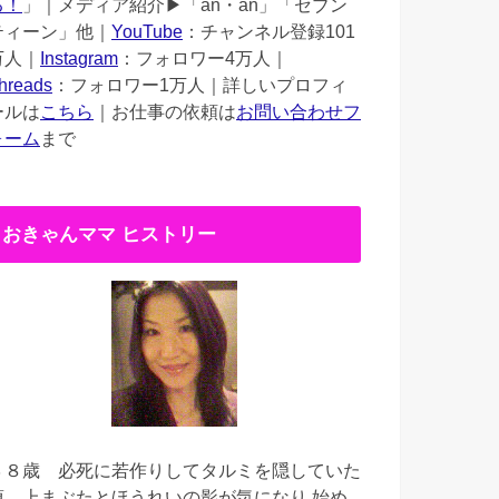
る！
」｜メディア紹介▶︎「an・an」「セブン
ティーン」他｜
YouTube
：チャンネル登録101
万人｜
Instagram
：フォロワー4万人｜
hreads
：フォロワー1万人｜詳しいプロフィ
ールは
こちら
｜お仕事の依頼は
お問い合わせフ
ォーム
まで
おきゃんママ ヒストリー
３８歳
必死に若作りしてタルミを隠していた
頃。上まぶたとほうれいの影が気になり 始め