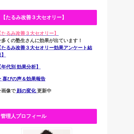
【たるみ改善３大セオリー】
【たるみ改善３大セオリー】
★多くの塾生さんに効果が出ています！
【たるみ改善３大セオリー効果アンケート結
果】
【年代別 効果分析】
★ 喜びの声＆効果報告
★画像で
顔の変化
更新中
管理人プロフィール