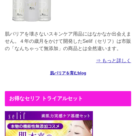
肌バリアを壊さないスキンケア用品にはなかなか出会えま
せん。４年の歳月をかけて開発したSelif（セリフ）は市販
の「なんちゃって無添加」の商品とは全然違います。
⇒ もっと詳しく
肌バリアを育むblog
お得なセリフ トライアルセット