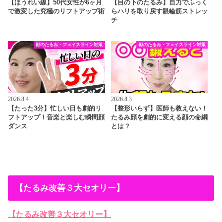
【ほうれい線】50代女性が6ヶ月
【目の下のたるみ】自力でふっく
で激変した究極のリフトアップ術
らハリを取り戻す眼輪筋ストレッ
チ
顔のたるみ・フェイスライン対策
顔のたるみ・フェイスライン対策
2026.8.4
2026.8.3
【たった3分】忙しい日も劇的リ
【整形いらず】医師も教えない！
フトアップ！音楽と楽しむ瞬間顔
たるみ顔を劇的に変える顔の命綱
ダンス
とは？
【たるみ改善３大セオリー】
【たるみ改善３大セオリー】