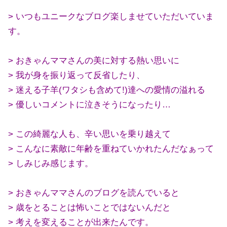
> いつもユニークなブログ楽しませていただいていま
す。
> おきゃんママさんの美に対する熱い思いに
> 我が身を振り返って反省したり、
> 迷える子羊(ワタシも含めて!)達への愛情の溢れる
> 優しいコメントに泣きそうになったり…
> この綺麗な人も、辛い思いを乗り越えて
> こんなに素敵に年齢を重ねていかれたんだなぁって
> しみじみ感じます。
> おきゃんママさんのブログを読んでいると
> 歳をとることは怖いことではないんだと
> 考えを変えることが出来たんです。