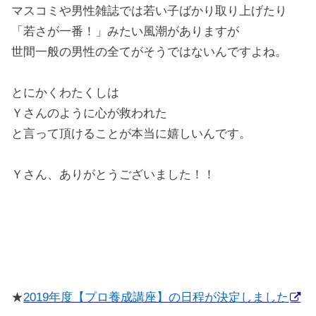
マスコミや男性雑誌では若い子ばかり取り上げたり
「若さが一番！」みたい風潮がありますが
世間一般の男性の全てがそうではないんですよね。
とにかくわたくしは
Ｙさんのように心が救われた
と言って頂けることが本当に嬉しいんです。
Ｙさん、ありがとうございました！！
★
2019年度【プロ養成講座】の日程が決定しました