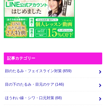
記事カテゴリー
顔のたるみ・フェイスライン対策
(659)
目の下のたるみ・目元のケア
(146)
ほうれい線・シワ・口元対策
(68)