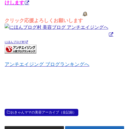
けします
クリック応援よろしくお願いします
にほんブログ村
アンチエイジング ブログランキングへ
おきゃんママの美容アーカイブ（全記録）