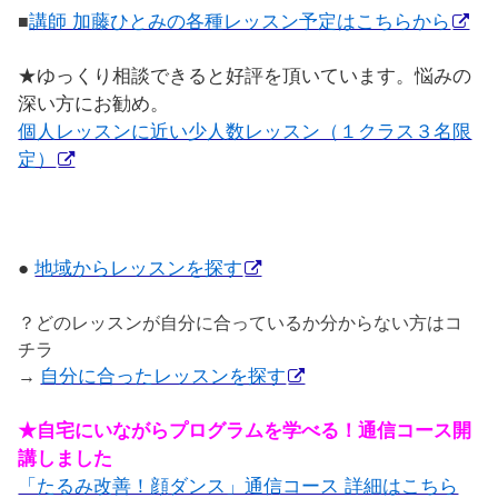
■
講師 加藤ひとみの各種レッスン予定はこちらから
★
ゆっくり相談できると好評を頂いています。悩みの
深い方にお勧め。
個人レッスンに近い少人数レッスン（１クラス３名限
定）
●
地域からレッスンを探す
？どのレッスンが自分に合っているか分からない方はコ
チラ
→
自分に合ったレッスンを探す
★自宅にいながらプログラムを学べる！通信コース開
講しました
「たるみ改善！顔ダンス」通信コース 詳細はこちら