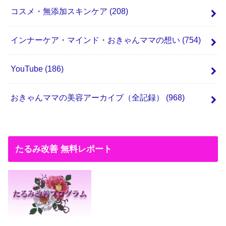
コスメ・無添加スキンケア
(208)
インナーケア・マインド・おきゃんママの想い
(754)
YouTube
(186)
おきゃんママの美容アーカイブ（全記録）
(968)
たるみ改善 無料レポート