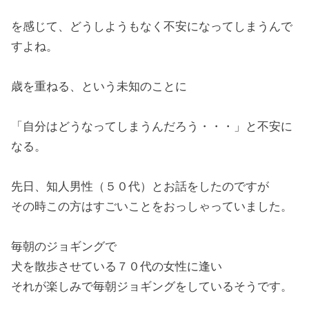
を感じて、どうしようもなく不安になってしまうんで
すよね。
歳を重ねる、という未知のことに
「自分はどうなってしまうんだろう・・・」と不安に
なる。
先日、知人男性（５０代）とお話をしたのですが
その時この方はすごいことをおっしゃっていました。
毎朝のジョギングで
犬を散歩させている７０代の女性に逢い
それが楽しみで毎朝ジョギングをしているそうです。