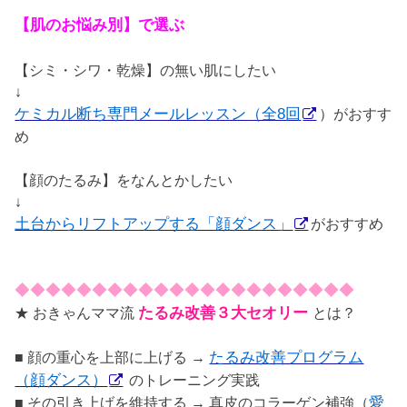
【肌のお悩み別】で選ぶ
【シミ・シワ・乾燥】の無い肌にしたい
↓
ケミカル断ち専門メールレッスン（全8回
）がおすす
め
【顔のたるみ】をなんとかしたい
↓
土台からリフトアップする「顔ダンス」
がおすすめ
◆◆◆◆◆◆◆◆◆◆◆◆◆◆◆◆◆◆◆◆◆◆
★ おきゃんママ流
たるみ改善３大セオリー
とは？
■ 顔の重心を上部に上げる →
たるみ改善プログラム
（顔ダンス）
のトレーニング実践
■ その引き上げを維持する → 真皮のコラーゲン補強（
愛