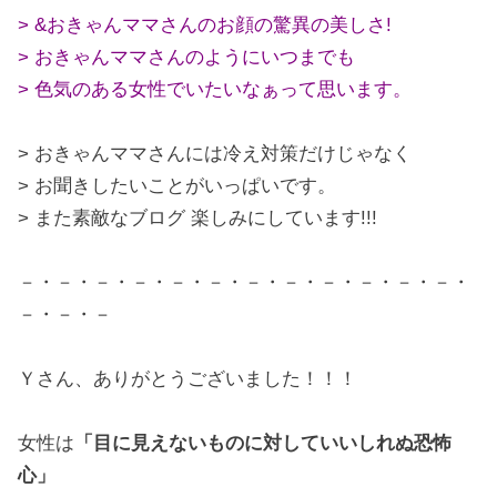
> &おきゃんママさんのお顔の驚異の美しさ!
> おきゃんママさんのようにいつまでも
> 色気のある女性でいたいなぁって思います。
> おきゃんママさんには冷え対策だけじゃなく
> お聞きしたいことがいっぱいです。
> また素敵なブログ 楽しみにしています!!!
－・－・－・－・－・－・－・－・－・－・－・－・
－・－・－
Ｙさん、ありがとうございました！！！
女性は
「目に見えないものに対していいしれぬ恐怖
心」