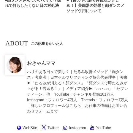
■顔ダンス休んでいいですか？疲
■【目の下の膨らみ徹底ひきし
れて何もしたくない日の対処法
め！】美顔器の効果と顔ダンスメ
ソッド併用について
ABOUT
この記事をかいた人
おきゃんママ
ハリのある日々で美しく｜たるみ改善メソッド「顔ダン
ス」考案者｜日本セルフリフティング協会代表理事｜著書
▶︎「
たるみが消える！顔ダンス
」「
顔ダンスで即たるみが
上がる！若返る！
」｜メディア紹介▶︎「an・an」「セブン
ティーン」他｜
YouTube
：チャンネル登録101万人｜
Instagram
：フォロワー4万人｜
Threads
：フォロワー1万人
｜詳しいプロフィールは
こちら
｜お仕事の依頼は
お問い合
わせフォーム
まで
WebSite
Twitter
Instagram
YouTube