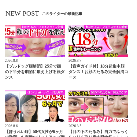
NEW POST
このライターの最新記事
顔のたるみ・フェイスライン対策
顔のたるみ・フェイスライン対策
2026.8.8
2026.8.7
【ブルドッグ顔解消】25分で顔
【音声ガイド付】18分超集中顔
の下半分を劇的に鍛え上げる顔ダ
ダンス！お顔のたるみ完全解消コ
ンス
ース
ほうれい線・シワ・口元対策
目の下のたるみ・目元のケア
2026.8.6
2026.8.5
【ほうれい線】50代女性が6ヶ月
【目の下のたるみ】自力でふっく