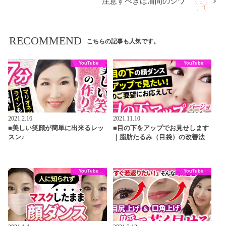
注意すべきは眉間のシワ
RECOMMEND
こちらの記事も人気です。
YouTube
YouTube
2021.2.16
2021.11.10
■美しい笑顔が簡単に出来るレッ
■目の下をアップでお見せします
スン♪
｜脂肪たるみ（目袋）の改善法
YouTube
YouTube