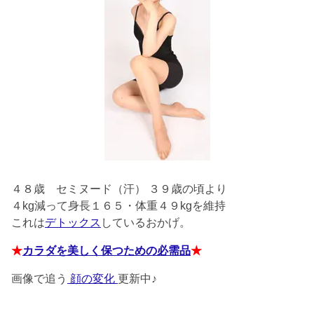
４８歳
セミヌード（汗） ３９歳の頃より
４kg減って身長１６５・体重４９kgを維持
これは
デトックス
しているおかげ。
★
カラダを美しく保つための必需品
★
画像で追う
顔の変化
更新中♪