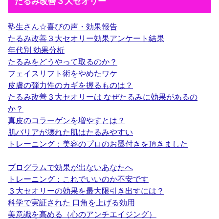
たるみ改善３大セオリー
塾生さん☆喜びの声・効果報告
たるみ改善３大セオリー効果アンケート結果
年代別 効果分析
たるみをどうやって取るのか？
フェイスリフト術をやめたワケ
皮膚の弾力性のカギを握るものは？
たるみ改善３大セオリーは なぜたるみに効果があるの
か？
真皮のコラーゲンを増やすとは？
肌バリアが壊れた肌はたるみやすい
トレーニング：美容のプロのお墨付きを頂きました
プログラムで効果が出ないあなたへ
トレーニング：これでいいのか不安です
３大セオリーの効果を最大限引き出すには？
科学で実証された 口角を上げる効用
美意識を高める（心のアンチエイジング）