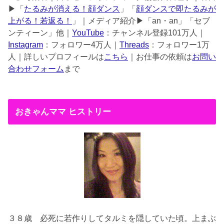
▶︎「
たるみが消える！顔ダンス
」「
顔ダンスで即たるみが
上がる！若返る！
」｜メディア紹介▶︎「an・an」「セブ
ンティーン」他｜
YouTube
：チャンネル登録101万人｜
Instagram
：フォロワー4万人｜
Threads
：フォロワー1万
人｜詳しいプロフィールは
こちら
｜お仕事の依頼は
お問い
合わせフォーム
まで
おきゃんママ ヒストリー
３８歳
必死に若作りしてタルミを隠していた頃。上まぶ