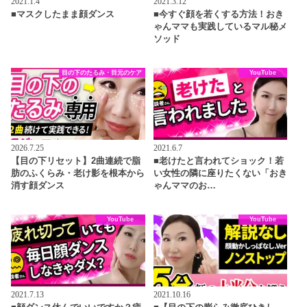
2021.1.4
2021.3.12
■マスクしたまま顔ダンス
■今すぐ顔を若くする方法！おき
ゃんママも実践しているマル秘メ
ソッド
目の下のたるみ・目元のケア
YouTube
2026.7.25
2021.6.7
【目の下リセット】2曲連続で脂
■老けたと言われてショック！若
肪のふくらみ・老け影を根本から
い女性の隣に座りたくない「おき
消す顔ダンス
ゃんママのお…
YouTube
YouTube
2021.7.13
2021.10.16