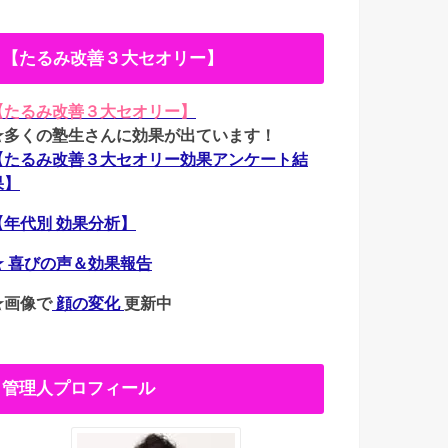
【たるみ改善３大セオリー】
【たるみ改善３大セオリー】
★多くの塾生さんに効果が出ています！
【たるみ改善３大セオリー効果アンケート結
果】
【年代別 効果分析】
★ 喜びの声＆効果報告
★画像で
顔の変化
更新中
管理人プロフィール