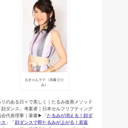
おきゃんママ （加藤 ひと
み）
ハリのある日々で美しく｜たるみ改善メソッド
「顔ダンス」考案者｜日本セルフリフティング
協会代表理事｜著書▶︎「
たるみが消える！顔ダ
ンス
」「
顔ダンスで即たるみが上がる！若返