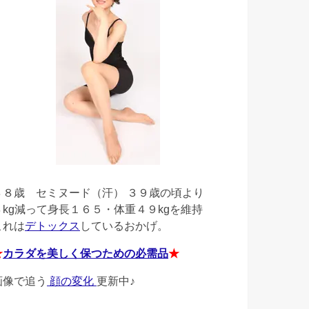
４８歳
セミヌード（汗） ３９歳の頃より
４kg減って身長１６５・体重４９kgを維持
これは
デトックス
しているおかげ。
★
カラダを美しく保つための必需品
★
画像で追う
顔の変化
更新中♪