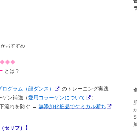
がおすすめ
◆◆◆
ー
とは？
プログラム（顔ダンス）
のトレーニング実践
ーゲン補強（
愛用コラーゲンについて
）
下流れを防ぐ →
無添加化粧品でケミカル断ち
f（セリフ）】