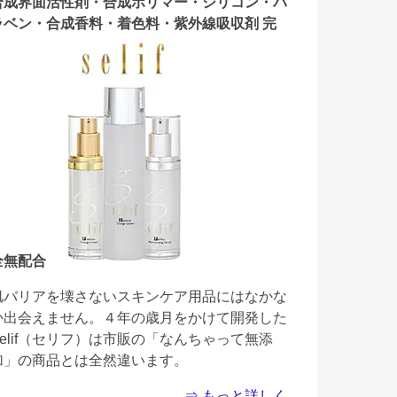
合成界面活性剤・合成ポリマー・シリコン・パ
ラベン・合成香料・着色料・紫外線吸収剤 完
全無配合
肌バリアを壊さないスキンケア用品にはなかな
か出会えません。４年の歳月をかけて開発した
Selif（セリフ）は市販の「なんちゃって無添
加」の商品とは全然違います。
⇒ もっと詳しく