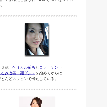
た。
４６歳
ケミカル断ち
と
コラーゲン
・
たるみ改善！顔ダンス
を始めてからは
ほとんどスッピンで出勤している。