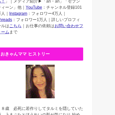
る！
」｜メディア紹介▶︎「an・an」「セブン
ティーン」他｜
YouTube
：チャンネル登録101
万人｜
Instagram
：フォロワー4万人｜
hreads
：フォロワー1万人｜詳しいプロフィ
ールは
こちら
｜お仕事の依頼は
お問い合わせフ
ォーム
まで
おきゃんママ ヒストリー
３８歳
必死に若作りしてタルミを隠していた
頃。上まぶたとほうれいの影が気になり 始め