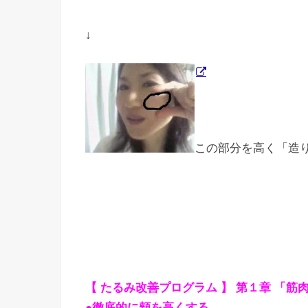
↓
この部分を高く「造
【 たるみ改善プログラム 】 第１章 「筋
●徹底的に頬を高くする