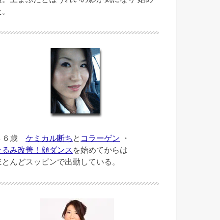
た。
４６歳
ケミカル断ち
と
コラーゲン
・
たるみ改善！顔ダンス
を始めてからは
ほとんどスッピンで出勤している。