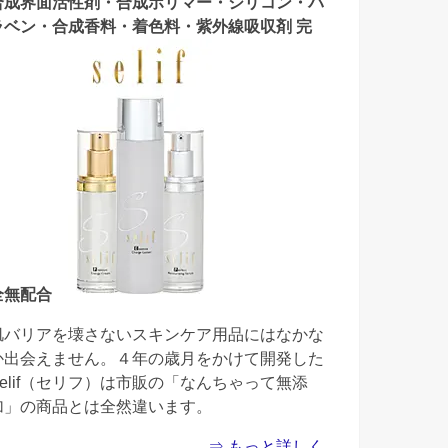
合成界面活性剤・合成ポリマー・シリコン・パ
ラベン・合成香料・着色料・紫外線吸収剤 完
全無配合
肌バリアを壊さないスキンケア用品にはなかな
か出会えません。４年の歳月をかけて開発した
Selif（セリフ）は市販の「なんちゃって無添
加」の商品とは全然違います。
⇒ もっと詳しく