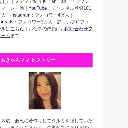
る！
」｜メディア紹介▶︎「an・an」「セブン
ティーン」他｜
YouTube
：チャンネル登録101
万人｜
Instagram
：フォロワー4万人｜
hreads
：フォロワー1万人｜詳しいプロフィ
ールは
こちら
｜お仕事の依頼は
お問い合わせフ
ォーム
まで
おきゃんママ ヒストリー
３８歳
必死に若作りしてタルミを隠していた
頃。上まぶたとほうれいの影が気になり 始め