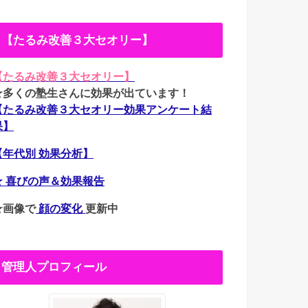
【たるみ改善３大セオリー】
【たるみ改善３大セオリー】
★多くの塾生さんに効果が出ています！
【たるみ改善３大セオリー効果アンケート結
果】
【年代別 効果分析】
★ 喜びの声＆効果報告
★画像で
顔の変化
更新中
管理人プロフィール