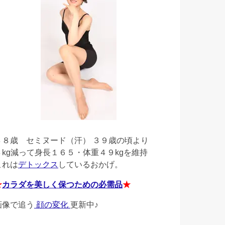
４８歳
セミヌード（汗） ３９歳の頃より
４kg減って身長１６５・体重４９kgを維持
これは
デトックス
しているおかげ。
★
カラダを美しく保つための必需品
★
画像で追う
顔の変化
更新中♪