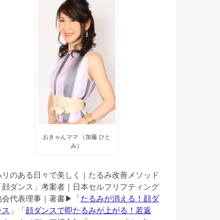
おきゃんママ （加藤 ひと
み）
ハリのある日々で美しく｜たるみ改善メソッド
「顔ダンス」考案者｜日本セルフリフティング
協会代表理事｜著書▶︎「
たるみが消える！顔ダ
ンス
」「
顔ダンスで即たるみが上がる！若返