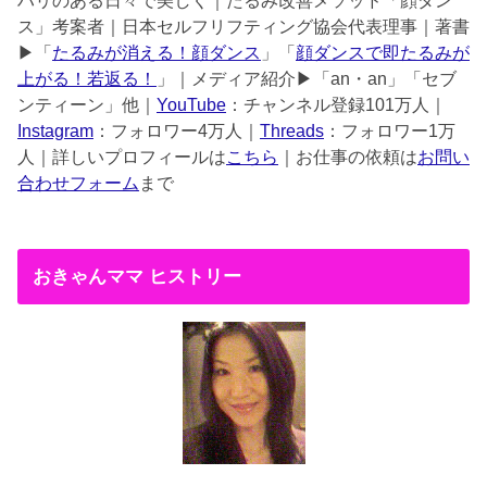
ハリのある日々で美しく｜たるみ改善メソッド「顔ダン
ス」考案者｜日本セルフリフティング協会代表理事｜著書
▶︎「
たるみが消える！顔ダンス
」「
顔ダンスで即たるみが
上がる！若返る！
」｜メディア紹介▶︎「an・an」「セブ
ンティーン」他｜
YouTube
：チャンネル登録101万人｜
Instagram
：フォロワー4万人｜
Threads
：フォロワー1万
人｜詳しいプロフィールは
こちら
｜お仕事の依頼は
お問い
合わせフォーム
まで
おきゃんママ ヒストリー