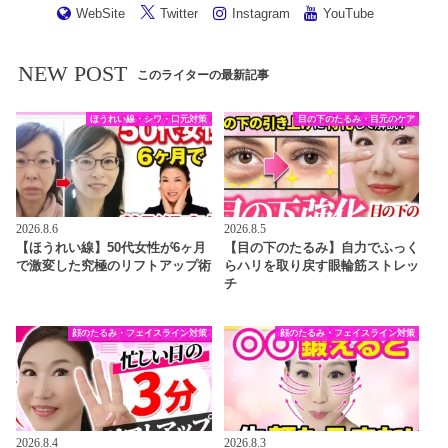
WebSite
Twitter
Instagram
YouTube
NEW POST
このライターの最新記事
ほうれい線・シワ・口元対策
目の下のたるみ・目元のケア
2026.8.6
2026.8.5
【ほうれい線】50代女性が6ヶ月
【目の下のたるみ】自力でふっく
で激変した究極のリフトアップ術
らハリを取り戻す眼輪筋ストレッ
チ
顔のたるみ・フェイスライン対策
顔のたるみ・フェイスライン対策
2026.8.4
2026.8.3