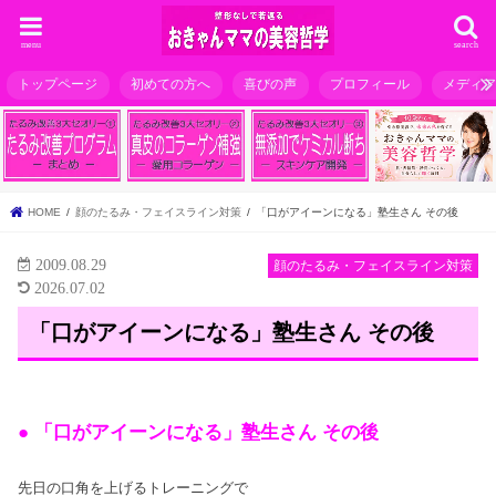
menu
search
トップページ
初めての方へ
喜びの声
プロフィール
メディ
HOME
顔のたるみ・フェイスライン対策
「口がアイーンになる」塾生さん その後
2009.08.29
顔のたるみ・フェイスライン対策
2026.07.02
「口がアイーンになる」塾生さん その後
● 「口がアイーンになる」塾生さん その後
先日の口角を上げるトレーニングで