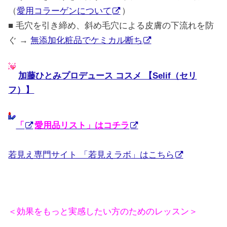
（
愛用コラーゲンについて
）
■ 毛穴を引き締め、斜め毛穴による皮膚の下流れを防
ぐ →
無添加化粧品でケミカル断ち
加藤ひとみプロデュース コスメ 【Selif（セリ
フ）】
「
愛用品リスト」はコチラ
若見え専門サイト 「若見えラボ」はこちら
＜効果をもっと実感したい方のためのレッスン＞