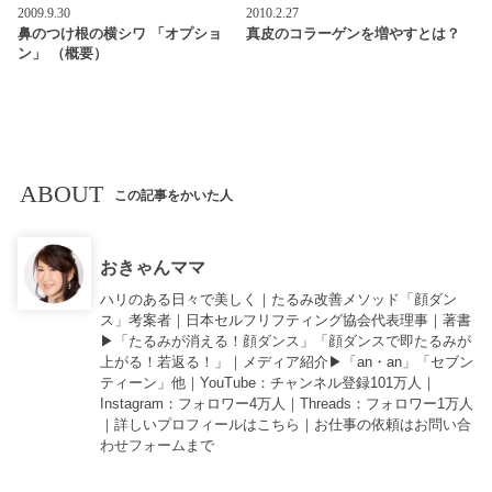
2009.9.30
2010.2.27
鼻のつけ根の横シワ 「オプショ
真皮のコラーゲンを増やすとは？
ン」 （概要）
ABOUT
この記事をかいた人
おきゃんママ
ハリのある日々で美しく｜たるみ改善メソッド「顔ダン
ス」考案者｜日本セルフリフティング協会代表理事｜著書
▶︎「
たるみが消える！顔ダンス
」「
顔ダンスで即たるみが
上がる！若返る！
」｜メディア紹介▶︎「an・an」「セブン
ティーン」他｜
YouTube
：チャンネル登録101万人｜
Instagram
：フォロワー4万人｜
Threads
：フォロワー1万人
｜詳しいプロフィールは
こちら
｜お仕事の依頼は
お問い合
わせフォーム
まで