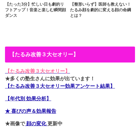
【たった3分】忙しい日も劇的リ
【整形いらず】医師も教えない！
フトアップ！音楽と楽しむ瞬間顔
たるみ顔を劇的に変える顔の命綱
ダンス
とは？
【たるみ改善３大セオリー】
【たるみ改善３大セオリー】
★多くの塾生さんに効果が出ています！
【たるみ改善３大セオリー効果アンケート結果】
【年代別 効果分析】
★ 喜びの声＆効果報告
★画像で
顔の変化
更新中