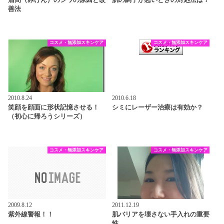
眉間（みけん）のシワの原因と改
肌の調子が悪いときの対処法は？
善法
コスメ・無添加スキンケア
コスメ・無添加スキンケア
2010.8.24
2010.6.18
笑顔を顔面に形状記憶させる！
シミにレーザー治療は有効か？
（初心に帰ろうシリーズ）
コスメ・無添加スキンケア
コスメ・無添加スキンケア
2009.8.12
2011.12.19
紫外線警報！！
肌バリアを壊さない手入れの重要
性