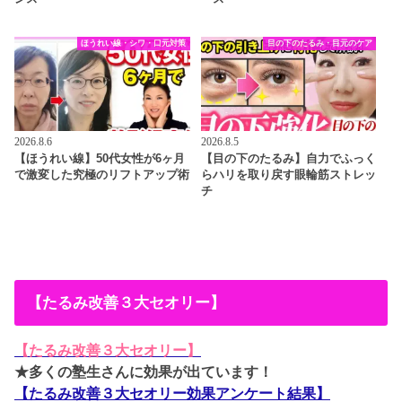
ほうれい線・シワ・口元対策
目の下のたるみ・目元のケア
2026.8.6
2026.8.5
【ほうれい線】50代女性が6ヶ月
【目の下のたるみ】自力でふっく
で激変した究極のリフトアップ術
らハリを取り戻す眼輪筋ストレッ
チ
【たるみ改善３大セオリー】
【たるみ改善３大セオリー】
★多くの塾生さんに効果が出ています！
【たるみ改善３大セオリー効果アンケート結果】