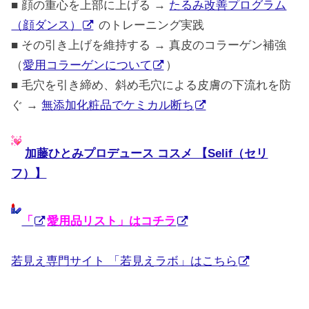
■ 顔の重心を上部に上げる →
たるみ改善プログラム
（顔ダンス）
のトレーニング実践
■ その引き上げを維持する → 真皮のコラーゲン補強
（
愛用コラーゲンについて
）
■ 毛穴を引き締め、斜め毛穴による皮膚の下流れを防
ぐ →
無添加化粧品でケミカル断ち
加藤ひとみプロデュース コスメ 【Selif（セリ
フ）】
「
愛用品リスト」はコチラ
若見え専門サイト 「若見えラボ」はこちら