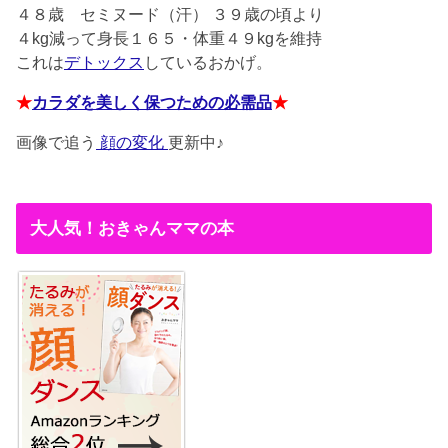
４８歳
セミヌード（汗） ３９歳の頃より
４kg減って身長１６５・体重４９kgを維持
これは
デトックス
しているおかげ。
★
カラダを美しく保つための必需品
★
画像で追う
顔の変化
更新中♪
大人気！おきゃんママの本