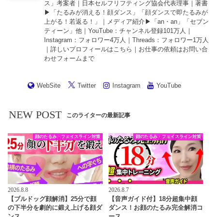
ス」考案者｜日本セルフリフティング協会代表理事｜著書
▶︎「
たるみが消える！顔ダンス
」「
顔ダンスで即たるみが
上がる！若返る！
」｜メディア紹介▶︎「an・an」「セブン
ティーン」他｜
YouTube
：チャンネル登録101万人｜
Instagram
：フォロワー4万人｜
Threads
：フォロワー1万人
｜詳しいプロフィールは
こちら
｜お仕事の依頼は
お問い合
わせフォーム
まで
WebSite
Twitter
Instagram
YouTube
NEW POST
このライターの最新記事
顔のたるみ・フェイスライン対策
顔のたるみ・フェイスライン対策
2026.8.8
2026.8.7
【ブルドッグ顔解消】25分で顔
【音声ガイド付】18分超集中顔
の下半分を劇的に鍛え上げる顔ダ
ダンス！お顔のたるみ完全解消コ
ンス
ース