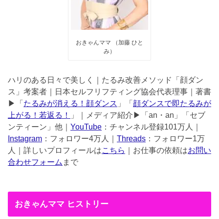
おきゃんママ （加藤 ひと
み）
ハリのある日々で美しく｜たるみ改善メソッド「顔ダン
ス」考案者｜日本セルフリフティング協会代表理事｜著書
▶︎「
たるみが消える！顔ダンス
」「
顔ダンスで即たるみが
上がる！若返る！
」｜メディア紹介▶︎「an・an」「セブ
ンティーン」他｜
YouTube
：チャンネル登録101万人｜
Instagram
：フォロワー4万人｜
Threads
：フォロワー1万
人｜詳しいプロフィールは
こちら
｜お仕事の依頼は
お問い
合わせフォーム
まで
おきゃんママ ヒストリー