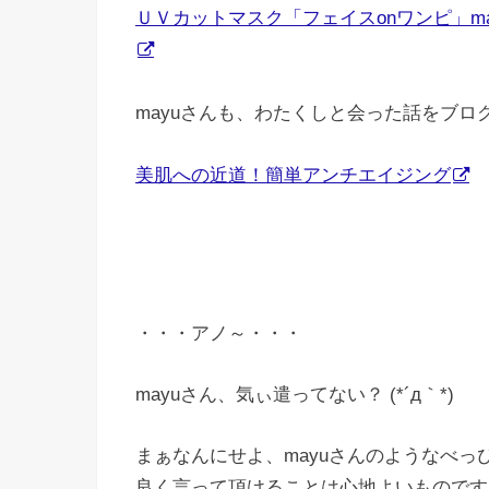
ＵＶカットマスク「フェイスonワンピ」m
mayuさんも、わたくしと会った話をブロ
美肌への近道！簡単アンチエイジング
・・・アノ～・・・
mayuさん、気ぃ遣ってない？ (*´д｀*)
まぁなんにせよ、mayuさんのようなべっ
良く言って頂けることは心地よいものです