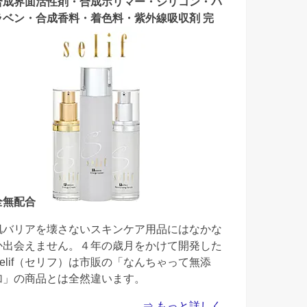
合成界面活性剤・合成ポリマー・シリコン・パ
ラベン・合成香料・着色料・紫外線吸収剤 完
全無配合
肌バリアを壊さないスキンケア用品にはなかな
か出会えません。４年の歳月をかけて開発した
Selif（セリフ）は市販の「なんちゃって無添
加」の商品とは全然違います。
⇒ もっと詳しく