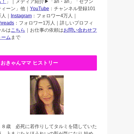
る！
」｜メディア紹介▶︎「an・an」「セブン
ティーン」他｜
YouTube
：チャンネル登録101
万人｜
Instagram
：フォロワー4万人｜
hreads
：フォロワー1万人｜詳しいプロフィ
ールは
こちら
｜お仕事の依頼は
お問い合わせフ
ォーム
まで
おきゃんママ ヒストリー
３８歳
必死に若作りしてタルミを隠していた
頃。上まぶたとほうれいの影が気になり 始め