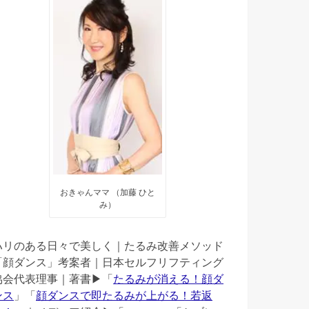
おきゃんママ （加藤 ひと
み）
ハリのある日々で美しく｜たるみ改善メソッド
「顔ダンス」考案者｜日本セルフリフティング
協会代表理事｜著書▶︎「
たるみが消える！顔ダ
ンス
」「
顔ダンスで即たるみが上がる！若返