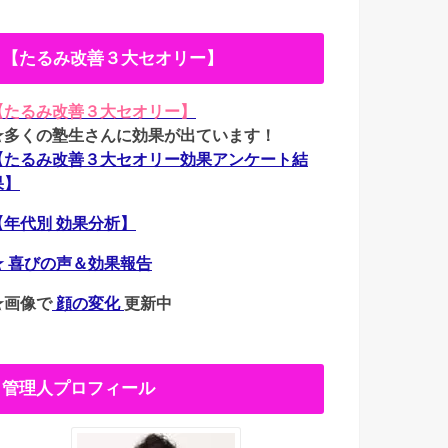
【たるみ改善３大セオリー】
【たるみ改善３大セオリー】
★多くの塾生さんに効果が出ています！
【たるみ改善３大セオリー効果アンケート結
果】
【年代別 効果分析】
★ 喜びの声＆効果報告
★画像で
顔の変化
更新中
管理人プロフィール