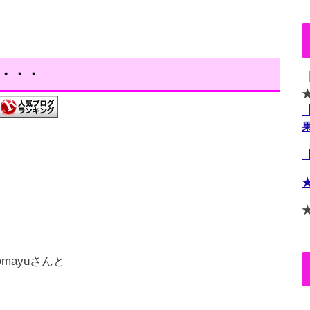
を・・・
・
mayuさんと