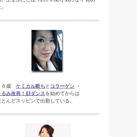
た。
４６歳
ケミカル断ち
と
コラーゲン
・
たるみ改善！顔ダンス
を始めてからは
ほとんどスッピンで出勤している。