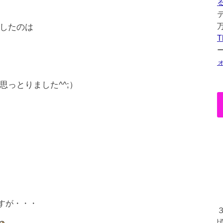
したのは
T
。
っとりました^^;）
すが・・・