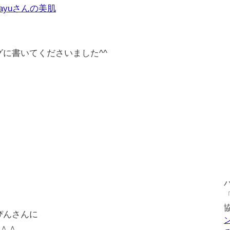
ayuさんの美肌
グに書いてくださいました^^
ぴんさんに
＾＾