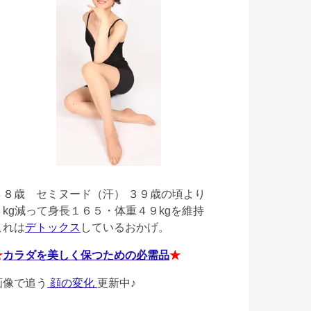
４８歳
セミヌード（汗） ３９歳の頃より
４kg減って身長１６５・体重４９kgを維持
これは
デトックス
しているおかげ。
★
カラダを美しく保つための必需品
★
画像で追う
顔の変化
更新中♪