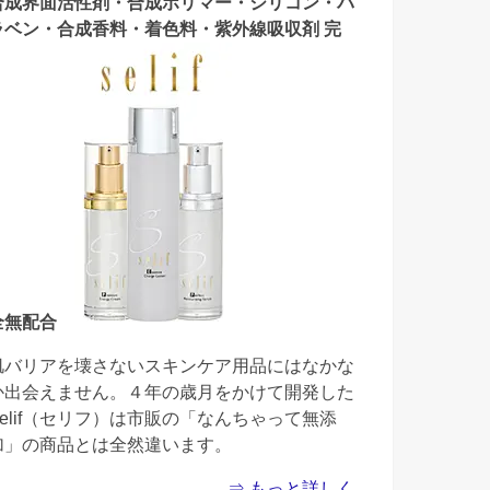
合成界面活性剤・合成ポリマー・シリコン・パ
ラベン・合成香料・着色料・紫外線吸収剤 完
全無配合
肌バリアを壊さないスキンケア用品にはなかな
か出会えません。４年の歳月をかけて開発した
Selif（セリフ）は市販の「なんちゃって無添
加」の商品とは全然違います。
⇒ もっと詳しく