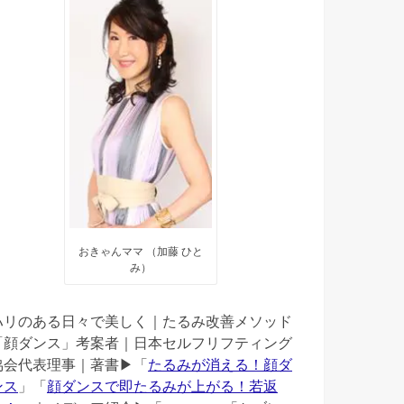
おきゃんママ （加藤 ひと
み）
ハリのある日々で美しく｜たるみ改善メソッド
「顔ダンス」考案者｜日本セルフリフティング
協会代表理事｜著書▶︎「
たるみが消える！顔ダ
ンス
」「
顔ダンスで即たるみが上がる！若返