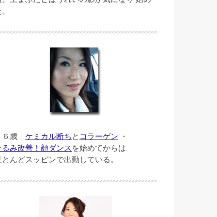
た。
４６歳
ケミカル断ち
と
コラーゲン
・
たるみ改善！顔ダンス
を始めてからは
ほとんどスッピンで出勤している。