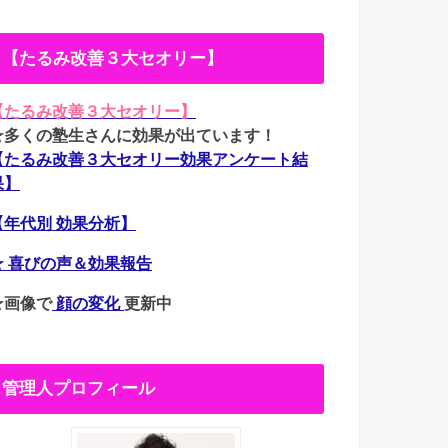
【たるみ改善３大セオリー】
【たるみ改善３大セオリー】
★多くの塾生さんに効果が出ています！
【たるみ改善３大セオリー効果アンケート結
果】
【年代別 効果分析】
★ 喜びの声＆効果報告
★画像で
顔の変化
更新中
管理人プロフィール