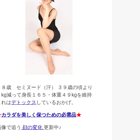
４８歳
セミヌード（汗） ３９歳の頃より
４kg減って身長１６５・体重４９kgを維持
これは
デトックス
しているおかげ。
★
カラダを美しく保つための必需品
★
画像で追う
顔の変化
更新中♪