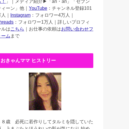
る！
」｜メディア紹介▶︎「an・an」「セブン
ティーン」他｜
YouTube
：チャンネル登録101
万人｜
Instagram
：フォロワー4万人｜
hreads
：フォロワー1万人｜詳しいプロフィ
ールは
こちら
｜お仕事の依頼は
お問い合わせフ
ォーム
まで
おきゃんママ ヒストリー
３８歳
必死に若作りしてタルミを隠していた
頃。上まぶたとほうれいの影が気になり 始め