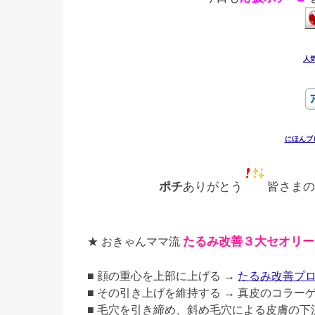
人
にほんブ
ポチ
ありがとう
皆さまの
★ おきゃんママ流
たるみ改善３大セオリ
■ 顔の重心を上部に上げる →
たるみ改善プ
■ その引き上げを維持する → 真皮のコラー
■ 毛穴を引き締め、斜め毛穴による皮膚の下