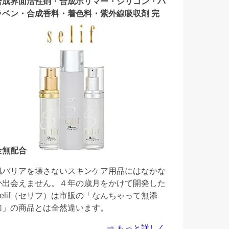
合成界面活性剤・合成ポリマー・シリコン・パ
ラベン・合成香料・着色料・紫外線吸収剤 完
全無配合
肌バリアを壊さないスキンケア用品にはなかな
か出会えません。４年の歳月をかけて開発した
Selif（セリフ）は市販の「なんちゃって無添
加」の商品とは全然違います。
⇒ もっと詳しく