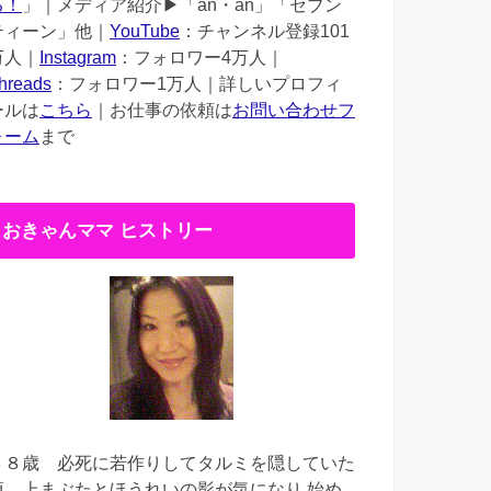
る！
」｜メディア紹介▶︎「an・an」「セブン
ティーン」他｜
YouTube
：チャンネル登録101
万人｜
Instagram
：フォロワー4万人｜
hreads
：フォロワー1万人｜詳しいプロフィ
ールは
こちら
｜お仕事の依頼は
お問い合わせフ
ォーム
まで
おきゃんママ ヒストリー
３８歳
必死に若作りしてタルミを隠していた
頃。上まぶたとほうれいの影が気になり 始め