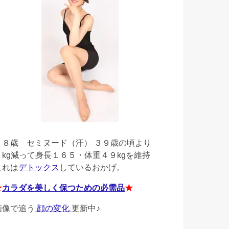
４８歳
セミヌード（汗） ３９歳の頃より
４kg減って身長１６５・体重４９kgを維持
これは
デトックス
しているおかげ。
★
カラダを美しく保つための必需品
★
画像で追う
顔の変化
更新中♪