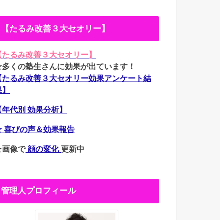
【たるみ改善３大セオリー】
【たるみ改善３大セオリー】
★多くの塾生さんに効果が出ています！
【たるみ改善３大セオリー効果アンケート結
果】
【年代別 効果分析】
★ 喜びの声＆効果報告
★画像で
顔の変化
更新中
管理人プロフィール