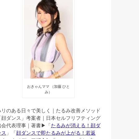
おきゃんママ （加藤 ひと
み）
ハリのある日々で美しく｜たるみ改善メソッド
「顔ダンス」考案者｜日本セルフリフティング
協会代表理事｜著書▶︎「
たるみが消える！顔ダ
ンス
」「
顔ダンスで即たるみが上がる！若返