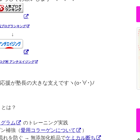
気ブログランキング
↓
ログ村 アンチエイジング
応援が塾長の大きな支えですヽ(o･∀･)ﾉ
ー
とは？
ログラム
のトレーニング実践
ゲン補強（
愛用コラーゲンについて
）
流れを防ぐ → 無添加化粧品で
ケミカル断ち