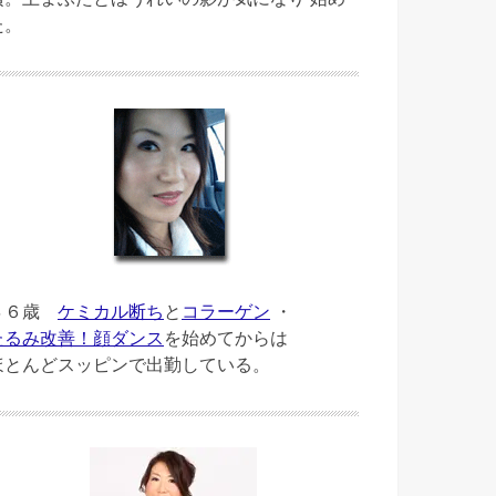
た。
４６歳
ケミカル断ち
と
コラーゲン
・
たるみ改善！顔ダンス
を始めてからは
ほとんどスッピンで出勤している。