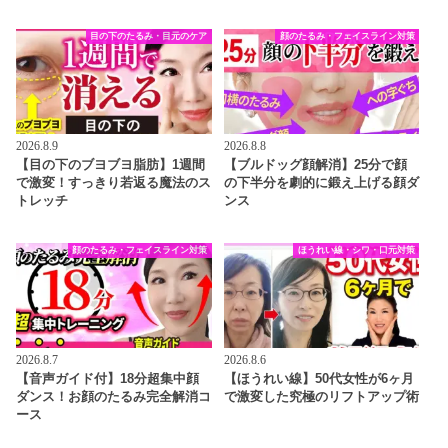
目の下のたるみ・目元のケア
顔のたるみ・フェイスライン対策
2026.8.9
2026.8.8
【目の下のブヨブヨ脂肪】1週間
【ブルドッグ顔解消】25分で顔
で激変！すっきり若返る魔法のス
の下半分を劇的に鍛え上げる顔ダ
トレッチ
ンス
顔のたるみ・フェイスライン対策
ほうれい線・シワ・口元対策
2026.8.7
2026.8.6
【音声ガイド付】18分超集中顔
【ほうれい線】50代女性が6ヶ月
ダンス！お顔のたるみ完全解消コ
で激変した究極のリフトアップ術
ース