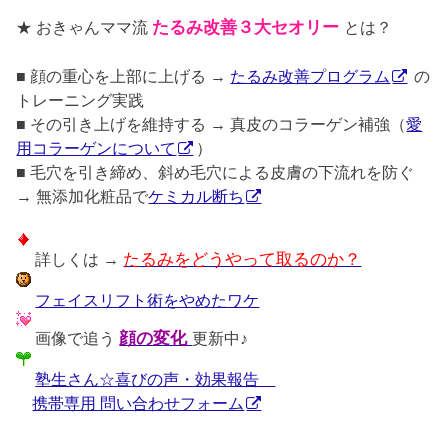
★ おきゃんママ流
たるみ改善３大セオリー
とは？
■ 顔の重心を上部に上げる →
たるみ改善プログラム
の
トレーニング実践
■ その引き上げを維持する → 真皮のコラーゲン補強（
愛
用コラーゲンについて
）
■ 毛穴を引き締め、斜め毛穴による皮膚の下流れを防ぐ
→ 無添加化粧品で
ケミカル断ち
詳しくは →
たるみをどうやって取るのか？
フェイスリフト術をやめたワケ
画像で追う
顔の変化
更新中♪
塾生さん☆喜びの声・効果報告
携帯専用 問い合わせフォーム