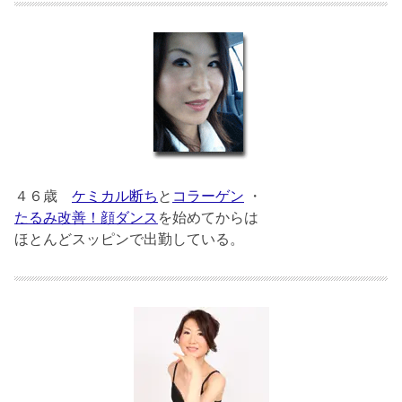
４６歳
ケミカル断ち
と
コラーゲン
・
たるみ改善！顔ダンス
を始めてからは
ほとんどスッピンで出勤している。