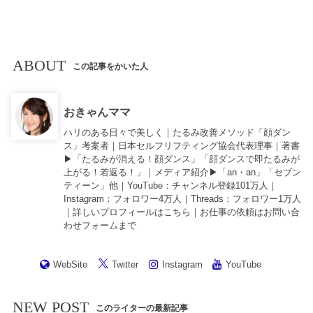
ABOUT
この記事をかいた人
おきゃんママ
ハリのある日々で美しく｜たるみ改善メソッド「顔ダン
ス」考案者｜日本セルフリフティング協会代表理事｜著書
▶︎「
たるみが消える！顔ダンス
」「
顔ダンスで即たるみが
上がる！若返る！
」｜メディア紹介▶︎「an・an」「セブン
ティーン」他｜
YouTube
：チャンネル登録101万人｜
Instagram
：フォロワー4万人｜
Threads
：フォロワー1万人
｜詳しいプロフィールは
こちら
｜お仕事の依頼は
お問い合
わせフォーム
まで
WebSite
Twitter
Instagram
YouTube
NEW POST
このライターの最新記事