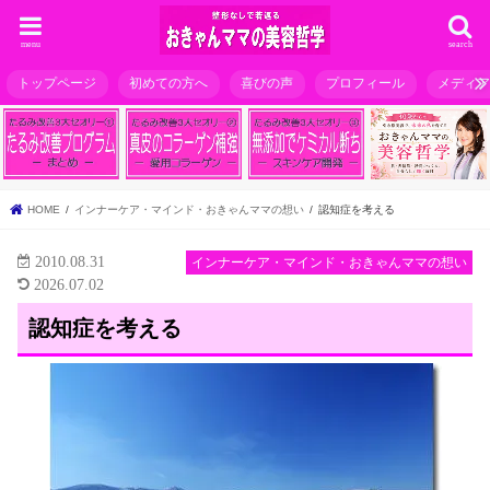
menu
search
トップページ
初めての方へ
喜びの声
プロフィール
メディ
HOME
インナーケア・マインド・おきゃんママの想い
認知症を考える
2010.08.31
インナーケア・マインド・おきゃんママの想い
2026.07.02
認知症を考える