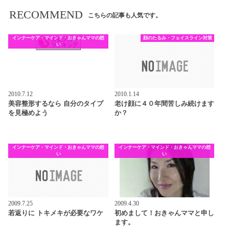
RECOMMEND
こちらの記事も人気です。
インナーケア・マインド・おきゃんママの想
顔のたるみ・フェイスライン対策
い
2010.7.12
2010.1.14
美容整形するなら 自分のタイプ
老け顔に４０年間苦しみ続けます
を見極めよう
か？
インナーケア・マインド・おきゃんママの想
インナーケア・マインド・おきゃんママの想
い
い
2009.7.25
2009.4.30
若返りに トキメキが必要なワケ
初めまして！おきゃんママと申し
ます。