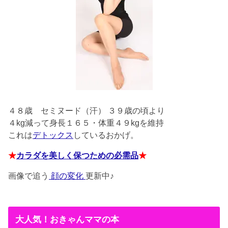
４８歳
セミヌード（汗） ３９歳の頃より
４kg減って身長１６５・体重４９kgを維持
これは
デトックス
しているおかげ。
★
カラダを美しく保つための必需品
★
画像で追う
顔の変化
更新中♪
大人気！おきゃんママの本