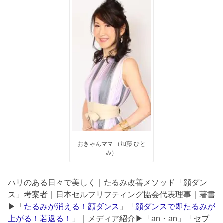
おきゃんママ （加藤 ひと
み）
ハリのある日々で美しく｜たるみ改善メソッド「顔ダン
ス」考案者｜日本セルフリフティング協会代表理事｜著書
▶︎「
たるみが消える！顔ダンス
」「
顔ダンスで即たるみが
上がる！若返る！
」｜メディア紹介▶︎「an・an」「セブ