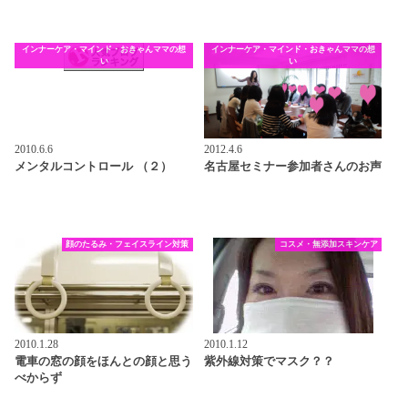
インナーケア・マインド・おきゃんママの想
インナーケア・マインド・おきゃんママの想
い
い
2010.6.6
2012.4.6
メンタルコントロール （２）
名古屋セミナー参加者さんのお声
顔のたるみ・フェイスライン対策
コスメ・無添加スキンケア
2010.1.28
2010.1.12
電車の窓の顔をほんとの顔と思う
紫外線対策でマスク？？
べからず