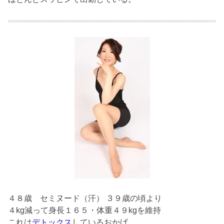
４８歳
セミヌード（汗） ３９歳の頃より
４kg減って身長１６５・体重４９kgを維持
これは
デトックス
しているおかげ。