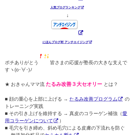
人気ブログランキング
↓
にほんブログ村 アンチエイジング
ポチありがとう
皆さまの応援が塾長の大きな支えで
すヽ(o･∀･)ﾉ
★ おきゃんママ流
たるみ改善３大セオリー
とは？
■ 顔の重心を上部に上げる →
たるみ改善プログラム
の
トレーニング実践
■ その引き上げを維持する → 真皮のコラーゲン補強（
愛
用コラーゲンについて
）
■ 毛穴を引き締め、斜め毛穴による皮膚の下流れを防ぐ
→ 無添加化粧品で
ケミカル断ち