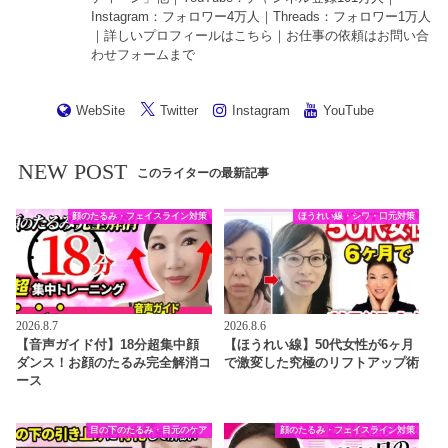
Instagram
：フォロワー4万人｜
Threads
：フォロワー1万人
｜詳しいプロフィールは
こちら
｜お仕事の依頼は
お問い合
わせフォーム
まで
WebSite
Twitter
Instagram
YouTube
NEW POST
このライターの最新記事
顔のたるみ・フェイスライン対策
ほうれい線・シワ・口元対策
2026.8.7
2026.8.6
【音声ガイド付】18分超集中顔
【ほうれい線】50代女性が6ヶ月
ダンス！お顔のたるみ完全解消コ
で激変した究極のリフトアップ術
ース
目の下のたるみ・目元のケア
顔のたるみ・フェイスライン対策