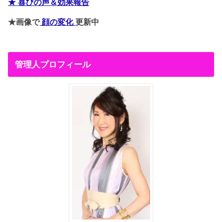
★ 喜びの声＆効果報告
★画像で
顔の変化
更新中
管理人プロフィール