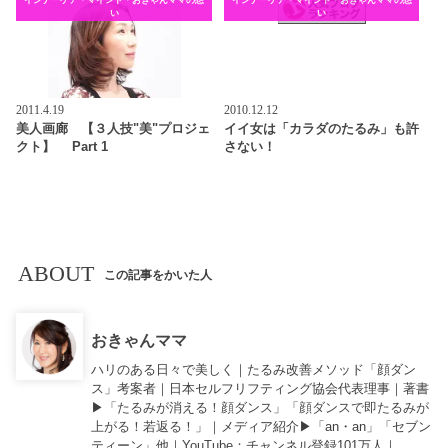
い
い
2011.4.19
2010.12.12
美人画廊 【３人技"美"プロジェ
イイ女は「カラダのたるみ」も許
クト】 Part 1
さない！
ABOUT
この記事をかいた人
おきゃんママ
ハリのある日々で美しく｜たるみ改善メソッド「顔ダン
ス」考案者｜日本セルフリフティング協会代表理事｜著書
▶︎「
たるみが消える！顔ダンス
」「
顔ダンスで即たるみが
上がる！若返る！
」｜メディア紹介▶︎「an・an」「セブン
ティーン」他｜
YouTube
：チャンネル登録101万人｜