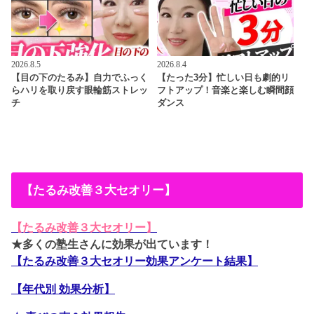
2026.8.5
2026.8.4
【目の下のたるみ】自力でふっく
【たった3分】忙しい日も劇的リ
らハリを取り戻す眼輪筋ストレッ
フトアップ！音楽と楽しむ瞬間顔
チ
ダンス
【たるみ改善３大セオリー】
【たるみ改善３大セオリー】
★多くの塾生さんに効果が出ています！
【たるみ改善３大セオリー効果アンケート結果】
【年代別 効果分析】