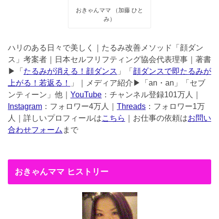
おきゃんママ （加藤 ひと
み）
ハリのある日々で美しく｜たるみ改善メソッド「顔ダン
ス」考案者｜日本セルフリフティング協会代表理事｜著書
▶︎「
たるみが消える！顔ダンス
」「
顔ダンスで即たるみが
上がる！若返る！
」｜メディア紹介▶︎「an・an」「セブ
ンティーン」他｜
YouTube
：チャンネル登録101万人｜
Instagram
：フォロワー4万人｜
Threads
：フォロワー1万
人｜詳しいプロフィールは
こちら
｜お仕事の依頼は
お問い
合わせフォーム
まで
おきゃんママ ヒストリー