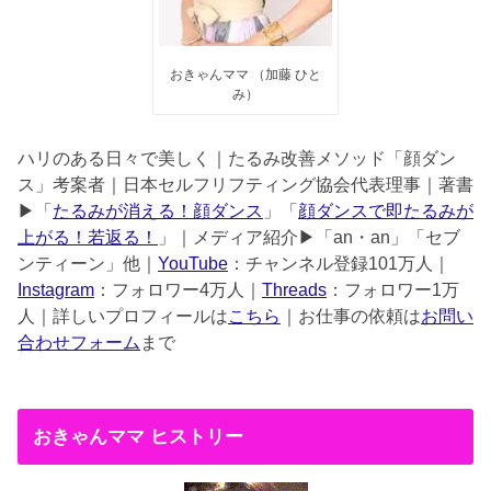
おきゃんママ （加藤 ひと
み）
ハリのある日々で美しく｜たるみ改善メソッド「顔ダン
ス」考案者｜日本セルフリフティング協会代表理事｜著書
▶︎「
たるみが消える！顔ダンス
」「
顔ダンスで即たるみが
上がる！若返る！
」｜メディア紹介▶︎「an・an」「セブ
ンティーン」他｜
YouTube
：チャンネル登録101万人｜
Instagram
：フォロワー4万人｜
Threads
：フォロワー1万
人｜詳しいプロフィールは
こちら
｜お仕事の依頼は
お問い
合わせフォーム
まで
おきゃんママ ヒストリー