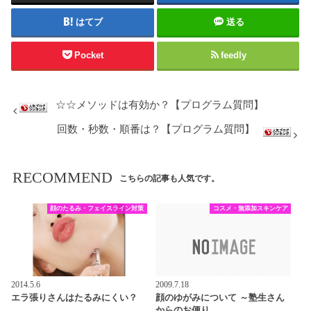
はてブ
送る
Pocket
feedly
☆☆メソッドは有効か？【プログラム質問】
回数・秒数・順番は？【プログラム質問】
RECOMMEND
こちらの記事も人気です。
顔のたるみ・フェイスライン対策
コスメ・無添加スキンケア
2014.5.6
2009.7.18
エラ張りさんはたるみにくい？
顔のゆがみについて ～塾生さん
からのお便り