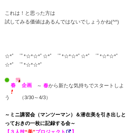
これは！と思った方は
試してみる価値はあるんではないでしょうかね(^^)
☆*ﾟ ゜ﾟ*☆*☆*ﾟ☆*ﾟ ゜ﾟ*☆*☆*ﾟ☆*ﾟ ゜ﾟ*☆*☆*ﾟ
☆*ﾟ ゜ﾟ*☆*☆*ﾟ
春
企画
～
春
から新たな気持ちでスタートしよ
う
（3/30～4/3）
～ミニ講習会（マンツーマン）＆潜在美を引き出しと
っておきの一枚に記録する会～
【
３人技
“美”
プロジェクト
】