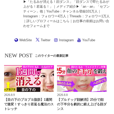
▶︎「
たるみが消える！顔ダンス
」「
顔ダンスで即たるみが
上がる！若返る！
」｜メディア紹介▶︎「an・an」「セブン
ティーン」他｜
YouTube
：チャンネル登録101万人｜
Instagram
：フォロワー4万人｜
Threads
：フォロワー1万人
｜詳しいプロフィールは
こちら
｜お仕事の依頼は
お問い合
わせフォーム
まで
WebSite
Twitter
Instagram
YouTube
NEW POST
このライターの最新記事
目の下のたるみ・目元のケア
顔のたるみ・フェイスライン対策
2026.8.9
2026.8.8
【目の下のブヨブヨ脂肪】1週間
【ブルドッグ顔解消】25分で顔
で激変！すっきり若返る魔法のス
の下半分を劇的に鍛え上げる顔ダ
トレッチ
ンス