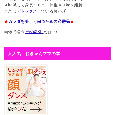
４kg減って身長１６５・体重４９kgを維持
これは
デトックス
しているおかげ。
★
カラダを美しく保つための必需品
★
画像で追う
顔の変化
更新中♪
大人気！おきゃんママの本