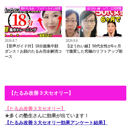
顔のたるみ・フェイスライン対策
ほうれい線・シワ・口元対策
2026.8.7
2026.8.6
【音声ガイド付】18分超集中顔
【ほうれい線】50代女性が6ヶ月
ダンス！お顔のたるみ完全解消コ
で激変した究極のリフトアップ術
ース
【たるみ改善３大セオリー】
【たるみ改善３大セオリー】
★多くの塾生さんに効果が出ています！
【たるみ改善３大セオリー効果アンケート結果】