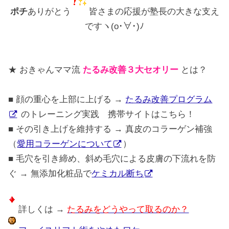
ポチ
ありがとう
皆さまの応援が塾長の大きな支え
ですヽ(o･∀･)ﾉ
★ おきゃんママ流
たるみ改善３大セオリー
とは？
■ 顔の重心を上部に上げる →
たるみ改善プログラム
のトレーニング実践 携帯サイトはこちら！
■ その引き上げを維持する → 真皮のコラーゲン補強
（
愛用コラーゲンについて
）
■ 毛穴を引き締め、斜め毛穴による皮膚の下流れを防
ぐ → 無添加化粧品で
ケミカル断ち
詳しくは →
たるみをどうやって取るのか？