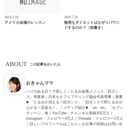
2014.5.18
2010.7.24
アメリカ会場のレッスン
無理なダイエットはなぜリバウン
ドするのか？（前書き）
ABOUT
この記事をかいた人
おきゃんママ
ハリのある日々で美しく｜たるみ改善メソッド「顔ダン
ス」考案者｜日本セルフリフティング協会代表理事｜著書
▶︎「
たるみが消える！顔ダンス
」「
顔ダンスで即たるみが
上がる！若返る！
」｜メディア紹介▶︎「an・an」「セブン
ティーン」他｜
YouTube
：チャンネル登録101万人｜
Instagram
：フォロワー4万人｜
Threads
：フォロワー1万人
｜詳しいプロフィールは
こちら
｜お仕事の依頼は
お問い合