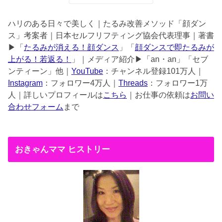
ハリのある日々で美しく｜たるみ改善メソッド「顔ダン
ス」考案者｜日本セルフリフティング協会代表理事｜著書
▶︎「
たるみが消える！顔ダンス
」「
顔ダンスで即たるみが
上がる！若返る！
」｜メディア紹介▶︎「an・an」「セブ
ンティーン」他｜
YouTube
：チャンネル登録101万人｜
Instagram
：フォロワー4万人｜
Threads
：フォロワー1万
人｜詳しいプロフィールは
こちら
｜お仕事の依頼は
お問い
合わせフォーム
まで
おきゃんママ ヒストリー