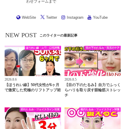
わせフォーム
まで
WebSite
Twitter
Instagram
YouTube
NEW POST
このライターの最新記事
ほうれい線・シワ・口元対策
目の下のたるみ・目元のケア
2026.8.6
2026.8.5
【ほうれい線】50代女性が6ヶ月
【目の下のたるみ】自力でふっく
で激変した究極のリフトアップ術
らハリを取り戻す眼輪筋ストレッ
チ
顔のたるみ・フェイスライン対策
顔のたるみ・フェイスライン対策