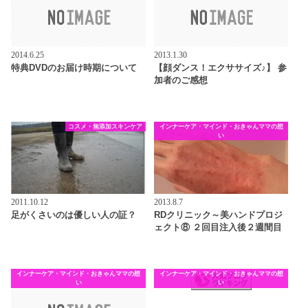
2014.6.25
2013.1.30
特典DVDのお届け時期について
【顔ダンス！エクササイズ♪】 参
加者のご感想
コスメ・無添加スキンケア
インナーケア・マインド・おきゃんママの想
い
2011.10.12
2013.8.7
足がくさいのは優しい人の証？
RDクリニック～美ハンドプロジ
ェクト⑧ ２回目注入後２週間目
インナーケア・マインド・おきゃんママの想
インナーケア・マインド・おきゃんママの想
い
い