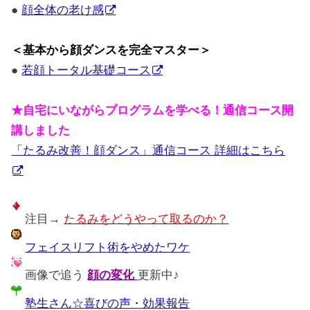
●
顔全体の老け感
＜基本から顔ダンスを完全マスター＞
●
若顔トータル基礎コース
★自宅にいながらプログラムを学べる！通信コース開
講しました
「たるみ改善！顔ダンス」通信コース 詳細はこちら
注目→
たるみをどうやって取るのか？
フェイスリフト術をやめたワケ
画像で追う
顔の変化
更新中♪
塾生さん☆喜びの声・効果報告