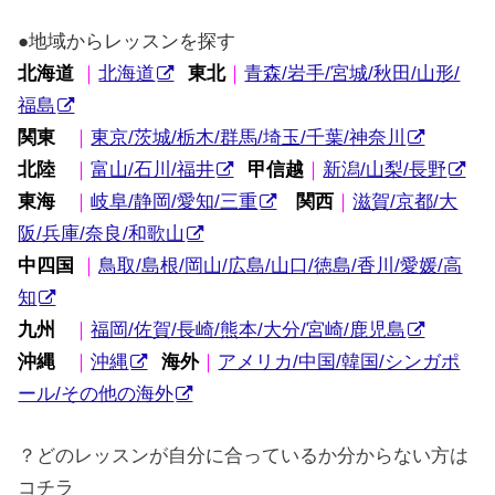
●地域からレッスンを探す
北海道
｜
北海道
東北
｜
青森/岩手/宮城/秋田/山形/
福島
関東
｜
東京/茨城/栃木/群馬/埼玉/千葉/神奈川
北陸
｜
富山/石川/福井
甲信越
｜
新潟/山梨/長野
東海
｜
岐阜/静岡/愛知/三重
関西
｜
滋賀/京都/大
阪/兵庫/奈良/和歌山
中四国
｜
鳥取/島根/岡山/広島/山口/徳島/香川/愛媛/高
知
九州
｜
福岡/佐賀/長崎/熊本/大分/宮崎/鹿児島
沖縄
｜
沖縄
海外
｜
アメリカ/中国/韓国/シンガポ
ール/その他の海外
？どのレッスンが自分に合っているか分からない方は
コチラ