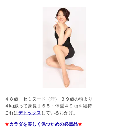
４８歳
セミヌード（汗） ３９歳の頃より
４kg減って身長１６５・体重４９kgを維持
これは
デトックス
しているおかげ。
★
カラダを美しく保つための必需品
★