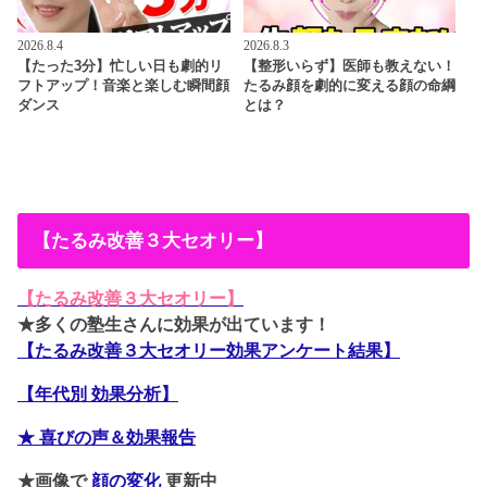
2026.8.4
2026.8.3
【たった3分】忙しい日も劇的リ
【整形いらず】医師も教えない！
フトアップ！音楽と楽しむ瞬間顔
たるみ顔を劇的に変える顔の命綱
ダンス
とは？
【たるみ改善３大セオリー】
【たるみ改善３大セオリー】
★多くの塾生さんに効果が出ています！
【たるみ改善３大セオリー効果アンケート結果】
【年代別 効果分析】
★ 喜びの声＆効果報告
★画像で
顔の変化
更新中