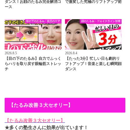
ダンス！お顔のたるみ完全解消コ
で激変した究極のリフトアップ術
ース
目の下のたるみ・目元のケア
顔のたるみ・フェイスライン対策
2026.8.5
2026.8.4
【目の下のたるみ】自力でふっく
【たった3分】忙しい日も劇的リ
らハリを取り戻す眼輪筋ストレッ
フトアップ！音楽と楽しむ瞬間顔
チ
ダンス
【たるみ改善３大セオリー】
【たるみ改善３大セオリー】
★多くの塾生さんに効果が出ています！