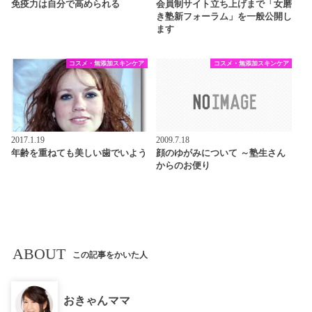
免疫力は自分で高められる
会員制サイト立ち上げまで「女磨
き塾新フォーラム」を一般公開し
ます
コスメ・無添加スキンケア
コスメ・無添加スキンケア
2017.1.19
2009.7.18
年齢を重ねても美しい歯でいよう
顔のゆがみについて ～塾生さん
からのお便り
ABOUT
この記事をかいた人
おきゃんママ