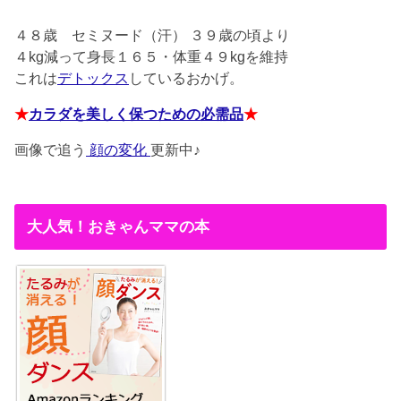
４８歳
セミヌード（汗） ３９歳の頃より
４kg減って身長１６５・体重４９kgを維持
これは
デトックス
しているおかげ。
★
カラダを美しく保つための必需品
★
画像で追う
顔の変化
更新中♪
大人気！おきゃんママの本