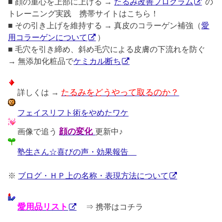
■ 顔の重心を上部に上げる →
たるみ改善プログラム
の
トレーニング実践 携帯サイトはこちら！
■ その引き上げを維持する → 真皮のコラーゲン補強（
愛
用コラーゲンについて
）
■ 毛穴を引き締め、斜め毛穴による皮膚の下流れを防ぐ
→ 無添加化粧品で
ケミカル断ち
詳しくは →
たるみをどうやって取るのか？
フェイスリフト術をやめたワケ
画像で追う
顔の変化
更新中♪
塾生さん☆喜びの声・効果報告
※
ブログ・ＨＰ上の名称・表現方法について
愛用品リスト
⇒ 携帯はコチラ