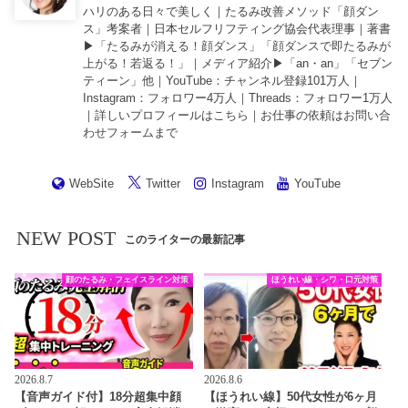
ハリのある日々で美しく｜たるみ改善メソッド「顔ダン
ス」考案者｜日本セルフリフティング協会代表理事｜著書
▶︎「
たるみが消える！顔ダンス
」「
顔ダンスで即たるみが
上がる！若返る！
」｜メディア紹介▶︎「an・an」「セブン
ティーン」他｜
YouTube
：チャンネル登録101万人｜
Instagram
：フォロワー4万人｜
Threads
：フォロワー1万人
｜詳しいプロフィールは
こちら
｜お仕事の依頼は
お問い合
わせフォーム
まで
WebSite
Twitter
Instagram
YouTube
NEW POST
このライターの最新記事
顔のたるみ・フェイスライン対策
ほうれい線・シワ・口元対策
2026.8.7
2026.8.6
【音声ガイド付】18分超集中顔
【ほうれい線】50代女性が6ヶ月