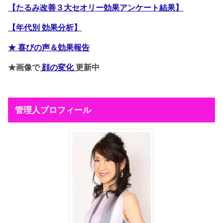
【たるみ改善３大セオリー効果アンケート結果】
【年代別 効果分析】
★ 喜びの声＆効果報告
★画像で
顔の変化
更新中
管理人プロフィール