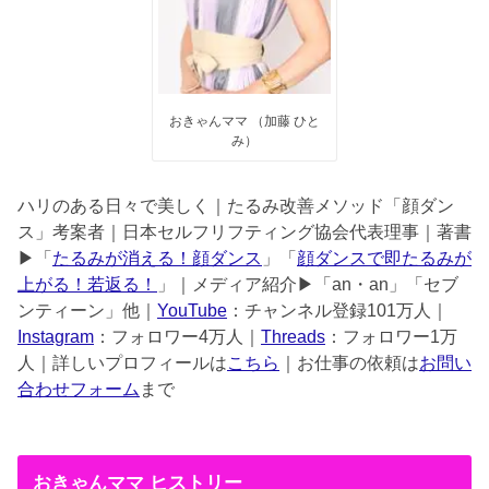
おきゃんママ （加藤 ひと
み）
ハリのある日々で美しく｜たるみ改善メソッド「顔ダン
ス」考案者｜日本セルフリフティング協会代表理事｜著書
▶︎「
たるみが消える！顔ダンス
」「
顔ダンスで即たるみが
上がる！若返る！
」｜メディア紹介▶︎「an・an」「セブ
ンティーン」他｜
YouTube
：チャンネル登録101万人｜
Instagram
：フォロワー4万人｜
Threads
：フォロワー1万
人｜詳しいプロフィールは
こちら
｜お仕事の依頼は
お問い
合わせフォーム
まで
おきゃんママ ヒストリー