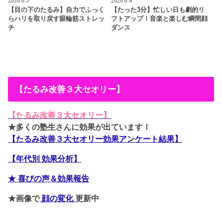
2026.8.5
2026.8.4
【目の下のたるみ】自力でふっく
【たった3分】忙しい日も劇的リ
らハリを取り戻す眼輪筋ストレッ
フトアップ！音楽と楽しむ瞬間顔
チ
ダンス
【たるみ改善３大セオリー】
【たるみ改善３大セオリー】
★多くの塾生さんに効果が出ています！
【たるみ改善３大セオリー効果アンケート結果】
【年代別 効果分析】
★ 喜びの声＆効果報告
★画像で
顔の変化
更新中