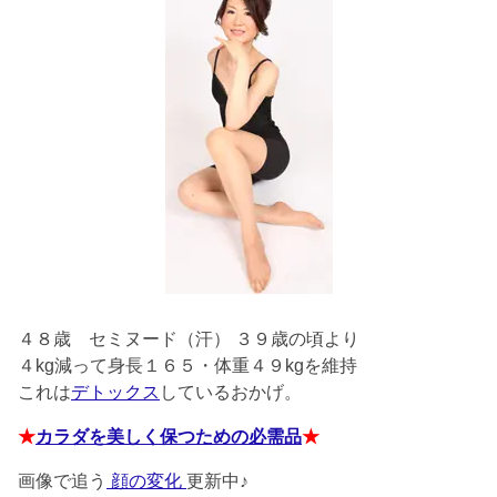
４８歳
セミヌード（汗） ３９歳の頃より
４kg減って身長１６５・体重４９kgを維持
これは
デトックス
しているおかげ。
★
カラダを美しく保つための必需品
★
画像で追う
顔の変化
更新中♪