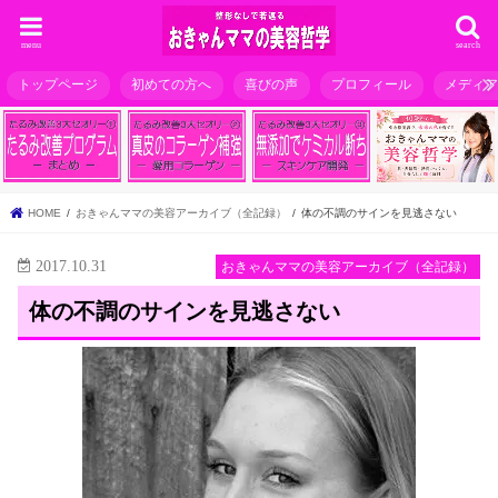
menu
search
トップページ
初めての方へ
喜びの声
プロフィール
メディ
HOME
おきゃんママの美容アーカイブ（全記録）
体の不調のサインを見逃さない
2017.10.31
おきゃんママの美容アーカイブ（全記録）
体の不調のサインを見逃さない