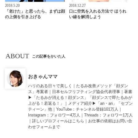
2018.5.20
2018.12.27
「老けた」と思ったら、まずは顔
口に空気を入れる方法で ほうれ
の上側を引き上げる
い線を解消しよう
ABOUT
この記事をかいた人
おきゃんママ
ハリのある日々で美しく｜たるみ改善メソッド「顔ダン
ス」考案者｜日本セルフリフティング協会代表理事｜著書
▶︎「
たるみが消える！顔ダンス
」「
顔ダンスで即たるみが
上がる！若返る！
」｜メディア紹介▶︎「an・an」「セブン
ティーン」他｜
YouTube
：チャンネル登録101万人｜
Instagram
：フォロワー4万人｜
Threads
：フォロワー1万人
｜詳しいプロフィールは
こちら
｜お仕事の依頼は
お問い合
わせフォーム
まで