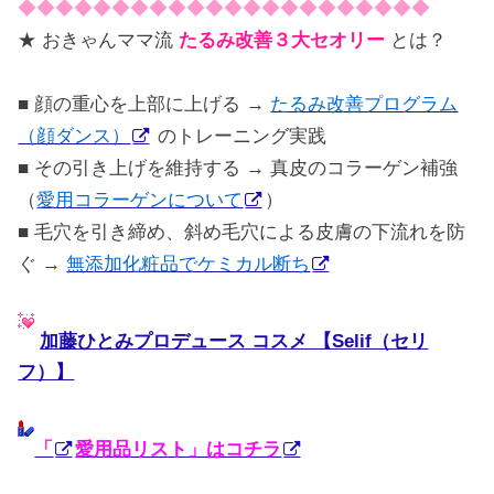
◆◆◆◆◆◆◆◆◆◆◆◆◆◆◆◆◆◆◆◆◆◆
★ おきゃんママ流
たるみ改善３大セオリー
とは？
■ 顔の重心を上部に上げる →
たるみ改善プログラム
（顔ダンス）
のトレーニング実践
■ その引き上げを維持する → 真皮のコラーゲン補強
（
愛用コラーゲンについて
）
■ 毛穴を引き締め、斜め毛穴による皮膚の下流れを防
ぐ →
無添加化粧品でケミカル断ち
加藤ひとみプロデュース コスメ 【Selif（セリ
フ）】
「
愛用品リスト」はコチラ