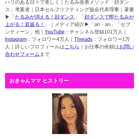
ハリのある日々で美しく｜たるみ改善メソッド「顔ダン
ス」考案者｜日本セルフリフティング協会代表理事｜著書
▶︎「
たるみが消える！顔ダンス
」「
顔ダンスで即たるみが
上がる！若返る！
」｜メディア紹介▶︎「an・an」「セブ
ンティーン」他｜
YouTube
：チャンネル登録101万人｜
Instagram
：フォロワー4万人｜
Threads
：フォロワー1万
人｜詳しいプロフィールは
こちら
｜お仕事の依頼は
お問い
合わせフォーム
まで
おきゃんママ ヒストリー