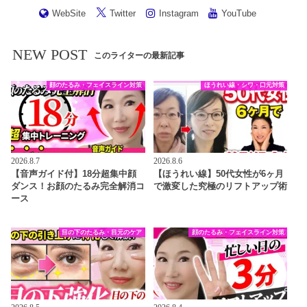
WebSite
Twitter
Instagram
YouTube
NEW POST
このライターの最新記事
顔のたるみ・フェイスライン対策
ほうれい線・シワ・口元対策
2026.8.7
2026.8.6
【音声ガイド付】18分超集中顔
【ほうれい線】50代女性が6ヶ月
ダンス！お顔のたるみ完全解消コ
で激変した究極のリフトアップ術
ース
目の下のたるみ・目元のケア
顔のたるみ・フェイスライン対策