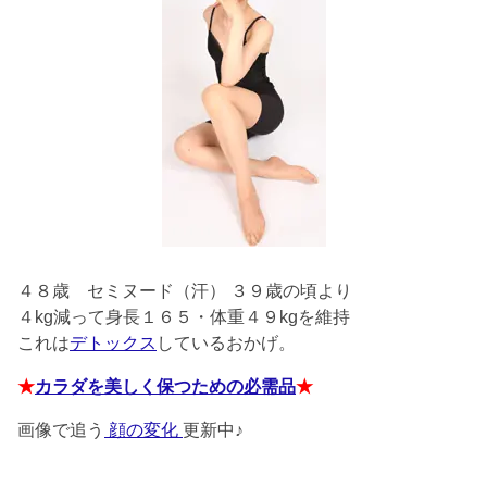
４８歳
セミヌード（汗） ３９歳の頃より
４kg減って身長１６５・体重４９kgを維持
これは
デトックス
しているおかげ。
★
カラダを美しく保つための必需品
★
画像で追う
顔の変化
更新中♪