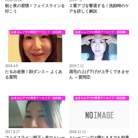
朝と夜の習慣！フェイスラインを
２重アゴを撃退する！洗顔時のケ
叩こう
アを詳しく解説
おきゃんママの美容アーカイブ（全記録）
おきゃんママの美容アーカイブ（全記録）
2018.4.9
2019.7.11
たるみ改善！顔ダンス～ よくあ
眉毛の上げ下げが上手くできませ
る質問
ん ～質問②
おきゃんママの美容アーカイブ（全記録）
おきゃんママの美容アーカイブ（全記録）
2017.8.27
2018.12.12
フェイスライン頬下～首のトレー
トレーニングは寝たままでも効果