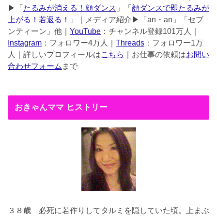
▶︎「
たるみが消える！顔ダンス
」「
顔ダンスで即たるみが
上がる！若返る！
」｜メディア紹介▶︎「an・an」「セブ
ンティーン」他｜
YouTube
：チャンネル登録101万人｜
Instagram
：フォロワー4万人｜
Threads
：フォロワー1万
人｜詳しいプロフィールは
こちら
｜お仕事の依頼は
お問い
合わせフォーム
まで
おきゃんママ ヒストリー
３８歳
必死に若作りしてタルミを隠していた頃。上まぶ