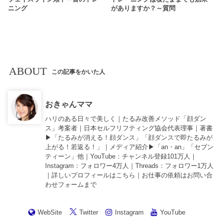
ニング
がありますか？～質問
ABOUT
この記事をかいた人
おきゃんママ
ハリのある日々で美しく｜たるみ改善メソッド「顔ダン
ス」考案者｜日本セルフリフティング協会代表理事｜著書
▶︎「
たるみが消える！顔ダンス
」「
顔ダンスで即たるみが
上がる！若返る！
」｜メディア紹介▶︎「an・an」「セブン
ティーン」他｜
YouTube
：チャンネル登録101万人｜
Instagram
：フォロワー4万人｜
Threads
：フォロワー1万人
｜詳しいプロフィールは
こちら
｜お仕事の依頼は
お問い合
わせフォーム
まで
WebSite
Twitter
Instagram
YouTube