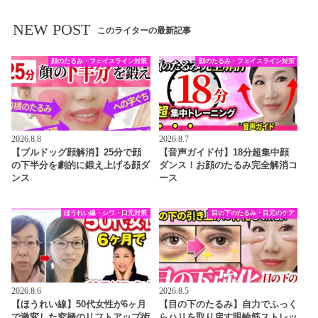
NEW POST
このライターの最新記事
顔のたるみ・フェイスライン対策
顔のたるみ・フェイスライン対策
2026.8.8
2026.8.7
【ブルドッグ顔解消】25分で顔
【音声ガイド付】18分超集中顔
の下半分を劇的に鍛え上げる顔ダ
ダンス！お顔のたるみ完全解消コ
ンス
ース
ほうれい線・シワ・口元対策
目の下のたるみ・目元のケア
2026.8.6
2026.8.5
【ほうれい線】50代女性が6ヶ月
【目の下のたるみ】自力でふっく
で激変した究極のリフトアップ術
らハリを取り戻す眼輪筋ストレッ