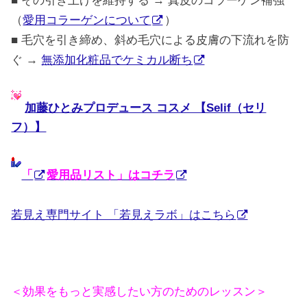
■ その引き上げを維持する → 真皮のコラーゲン補強
（
愛用コラーゲンについて
）
■ 毛穴を引き締め、斜め毛穴による皮膚の下流れを防
ぐ →
無添加化粧品でケミカル断ち
加藤ひとみプロデュース コスメ 【Selif（セリ
フ）】
「
愛用品リスト」はコチラ
若見え専門サイト 「若見えラボ」はこちら
＜効果をもっと実感したい方のためのレッスン＞