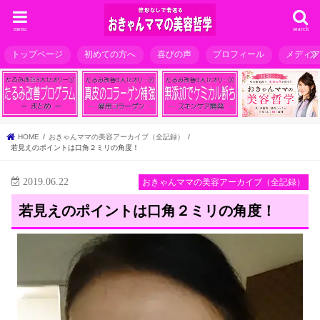
menu
search
トップページ
初めての方へ
喜びの声
プロフィール
メディ
HOME
おきゃんママの美容アーカイブ（全記録）
若見えのポイントは口角２ミリの角度！
2019.06.22
おきゃんママの美容アーカイブ（全記録）
若見えのポイントは口角２ミリの角度！