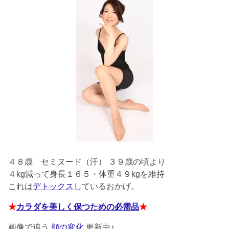
４８歳
セミヌード（汗） ３９歳の頃より
４kg減って身長１６５・体重４９kgを維持
これは
デトックス
しているおかげ。
★
カラダを美しく保つための必需品
★
画像で追う
顔の変化
更新中♪