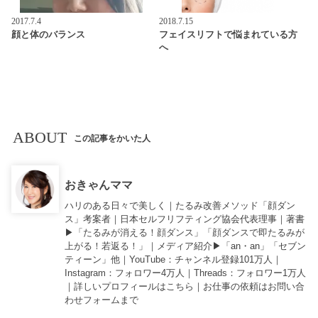
2017.7.4
2018.7.15
顔と体のバランス
フェイスリフトで悩まれている方
へ
ABOUT
この記事をかいた人
おきゃんママ
ハリのある日々で美しく｜たるみ改善メソッド「顔ダン
ス」考案者｜日本セルフリフティング協会代表理事｜著書
▶︎「
たるみが消える！顔ダンス
」「
顔ダンスで即たるみが
上がる！若返る！
」｜メディア紹介▶︎「an・an」「セブン
ティーン」他｜
YouTube
：チャンネル登録101万人｜
Instagram
：フォロワー4万人｜
Threads
：フォロワー1万人
｜詳しいプロフィールは
こちら
｜お仕事の依頼は
お問い合
わせフォーム
まで