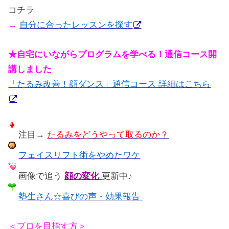
コチラ
→
自分に合ったレッスンを探す
★自宅にいながらプログラムを学べる！通信コース開
講しました
「たるみ改善！顔ダンス」通信コース 詳細はこちら
注目→
たるみをどうやって取るのか？
フェイスリフト術をやめたワケ
画像で追う
顔の変化
更新中♪
塾生さん☆喜びの声・効果報告
＜プロを目指す方＞