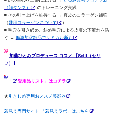
■ 顔の重心を上部に上げる →
たるみ改善プログラム
（顔ダンス）
のトレーニング実践
■ その引き上げを維持する → 真皮のコラーゲン補強
（
愛用コラーゲンについて
）
■ 毛穴を引き締め、斜め毛穴による皮膚の下流れを防
ぐ →
無添加化粧品でケミカル断ち
加藤ひとみプロデュース コスメ 【Selif（セリ
フ）】
「
愛用品リスト」はコチラ
★
引きしめ専用おススメ美顔器
若見え専門サイト 「若見えラボ」はこちら