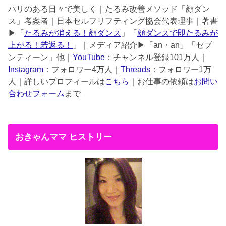
ハリのある日々で美しく｜たるみ改善メソッド「顔ダン
ス」考案者｜日本セルフリフティング協会代表理事｜著書
▶︎「
たるみが消える！顔ダンス
」「
顔ダンスで即たるみが
上がる！若返る！
」｜メディア紹介▶︎「an・an」「セブ
ンティーン」他｜
YouTube
：チャンネル登録101万人｜
Instagram
：フォロワー4万人｜
Threads
：フォロワー1万
人｜詳しいプロフィールは
こちら
｜お仕事の依頼は
お問い
合わせフォーム
まで
おきゃんママ ヒストリー