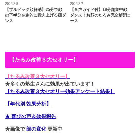
2026.8.8
2026.8.7
【ブルドッグ顔解消】25分で顔
【音声ガイド付】18分超集中顔
の下半分を劇的に鍛え上げる顔ダ
ダンス！お顔のたるみ完全解消コ
ンス
ース
【たるみ改善３大セオリー】
【たるみ改善３大セオリー】
★多くの塾生さんに効果が出ています！
【たるみ改善３大セオリー効果アンケート結果】
【年代別 効果分析】
★ 喜びの声＆効果報告
★画像で
顔の変化
更新中