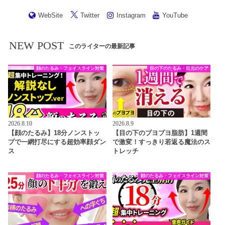
WebSite
Twitter
Instagram
YouTube
NEW POST
このライターの最新記事
顔のたるみ・フェイスライン対策
目の下のたるみ・目元のケア
2026.8.10
2026.8.9
【顔のたるみ】18分ノンストッ
【目の下のブヨブヨ脂肪】1週間
プで一網打尽にする超効率顔ダン
で激変！すっきり若返る魔法のス
ス
トレッチ
顔のたるみ・フェイスライン対策
顔のたるみ・フェイスライン対策