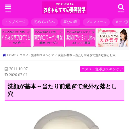
menu
search
トップページ
初めての方へ
喜びの声
プロフィール
メディ
HOME
コスメ・無添加スキンケア
洗顔が基本～当たり前過ぎて意外な落とし穴
2011.10.07
コスメ・無添加スキンケア
2026.07.02
洗顔が基本～当たり前過ぎて意外な落とし
穴