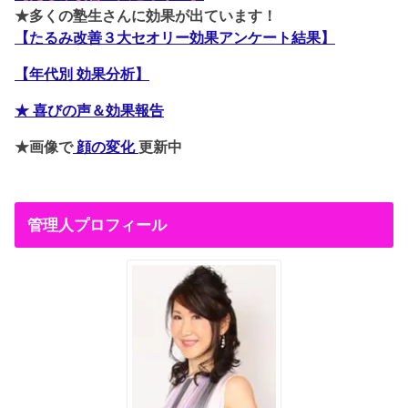
★多くの塾生さんに効果が出ています！
【たるみ改善３大セオリー効果アンケート結果】
【年代別 効果分析】
★ 喜びの声＆効果報告
★画像で
顔の変化
更新中
管理人プロフィール