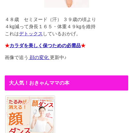
４８歳
セミヌード（汗） ３９歳の頃より
４kg減って身長１６５・体重４９kgを維持
これは
デトックス
しているおかげ。
★
カラダを美しく保つための必需品
★
画像で追う
顔の変化
更新中♪
大人気！おきゃんママの本