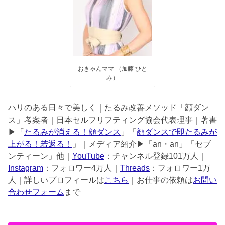
おきゃんママ （加藤 ひと
み）
ハリのある日々で美しく｜たるみ改善メソッド「顔ダン
ス」考案者｜日本セルフリフティング協会代表理事｜著書
▶︎「
たるみが消える！顔ダンス
」「
顔ダンスで即たるみが
上がる！若返る！
」｜メディア紹介▶︎「an・an」「セブ
ンティーン」他｜
YouTube
：チャンネル登録101万人｜
Instagram
：フォロワー4万人｜
Threads
：フォロワー1万
人｜詳しいプロフィールは
こちら
｜お仕事の依頼は
お問い
合わせフォーム
まで