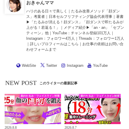
おきゃんママ
ハリのある日々で美しく｜たるみ改善メソッド「顔ダン
ス」考案者｜日本セルフリフティング協会代表理事｜著書
▶︎「
たるみが消える！顔ダンス
」「
顔ダンスで即たるみが
上がる！若返る！
」｜メディア紹介▶︎「an・an」「セブン
ティーン」他｜
YouTube
：チャンネル登録101万人｜
Instagram
：フォロワー4万人｜
Threads
：フォロワー1万人
｜詳しいプロフィールは
こちら
｜お仕事の依頼は
お問い合
わせフォーム
まで
WebSite
Twitter
Instagram
YouTube
NEW POST
このライターの最新記事
顔のたるみ・フェイスライン対策
顔のたるみ・フェイスライン対策
2026.8.8
2026.8.7