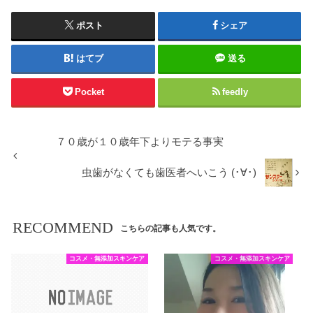
ポスト
シェア
はてブ
送る
Pocket
feedly
７０歳が１０歳年下よりモテる事実
虫歯がなくても歯医者へいこう (･∀･)
RECOMMEND
こちらの記事も人気です。
コスメ・無添加スキンケア
コスメ・無添加スキンケア