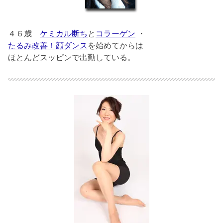
４６歳
ケミカル断ち
と
コラーゲン
・
たるみ改善！顔ダンス
を始めてからは
ほとんどスッピンで出勤している。