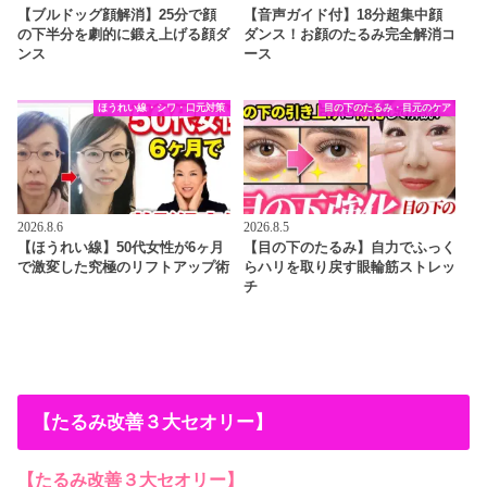
【ブルドッグ顔解消】25分で顔
【音声ガイド付】18分超集中顔
の下半分を劇的に鍛え上げる顔ダ
ダンス！お顔のたるみ完全解消コ
ンス
ース
ほうれい線・シワ・口元対策
目の下のたるみ・目元のケア
2026.8.6
2026.8.5
【ほうれい線】50代女性が6ヶ月
【目の下のたるみ】自力でふっく
で激変した究極のリフトアップ術
らハリを取り戻す眼輪筋ストレッ
チ
【たるみ改善３大セオリー】
【たるみ改善３大セオリー】