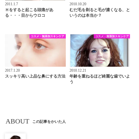
2011.1.7
2010.10.20
Ｈをすると起こる頭痛があ
むだ毛を剃ると毛が濃くなる、と
る・・・目からウロコ
いうのは本当か？
コスメ・無添加スキンケア
コスメ・無添加スキンケア
2017.1.20
2010.12.21
スッキリ高い上品な鼻にする方法
年齢を重ねるほど綺麗な歯でいよ
う
ABOUT
この記事をかいた人