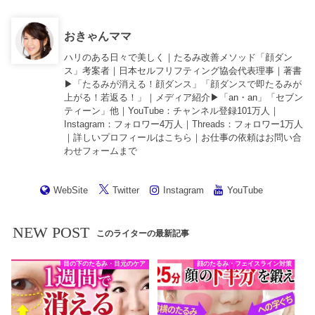
おきゃんママ
ハリのある日々で美しく｜たるみ改善メソッド「顔ダン
ス」考案者｜日本セルフリフティング協会代表理事｜著書
▶︎「
たるみが消える！顔ダンス
」「
顔ダンスで即たるみが
上がる！若返る！
」｜メディア紹介▶︎「an・an」「セブン
ティーン」他｜
YouTube
：チャンネル登録101万人｜
Instagram
：フォロワー4万人｜
Threads
：フォロワー1万人
｜詳しいプロフィールは
こちら
｜お仕事の依頼は
お問い合
わせフォーム
まで
WebSite
Twitter
Instagram
YouTube
NEW POST
このライターの最新記事
目の下のたるみ・目元のケア
顔のたるみ・フェイスライン対策