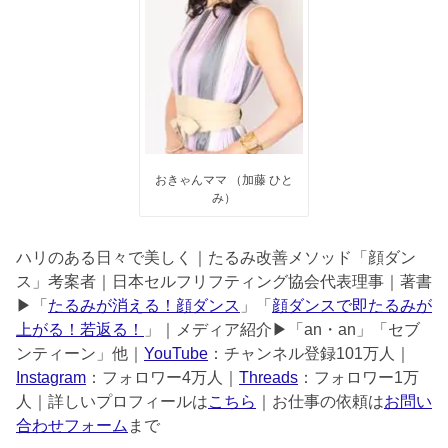
おきゃんママ （加藤 ひと
み）
ハリのある日々で美しく｜たるみ改善メソッド「顔ダン
ス」考案者｜日本セルフリフティング協会代表理事｜著書
▶︎「
たるみが消える！顔ダンス
」「
顔ダンスで即たるみが
上がる！若返る！
」｜メディア紹介▶︎「an・an」「セブ
ンティーン」他｜
YouTube
：チャンネル登録101万人｜
Instagram
：フォロワー4万人｜
Threads
：フォロワー1万
人｜詳しいプロフィールは
こちら
｜お仕事の依頼は
お問い
合わせフォーム
まで