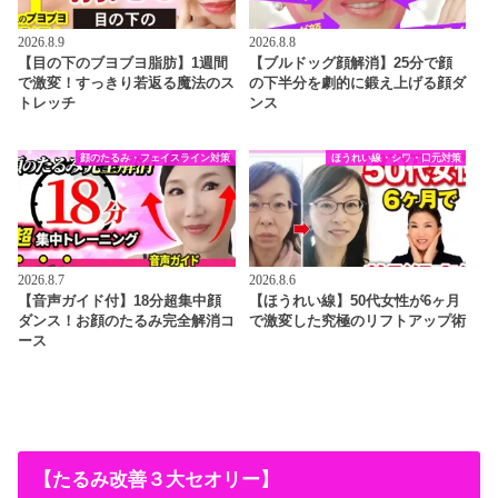
2026.8.9
2026.8.8
【目の下のブヨブヨ脂肪】1週間
【ブルドッグ顔解消】25分で顔
で激変！すっきり若返る魔法のス
の下半分を劇的に鍛え上げる顔ダ
トレッチ
ンス
顔のたるみ・フェイスライン対策
ほうれい線・シワ・口元対策
2026.8.7
2026.8.6
【音声ガイド付】18分超集中顔
【ほうれい線】50代女性が6ヶ月
ダンス！お顔のたるみ完全解消コ
で激変した究極のリフトアップ術
ース
【たるみ改善３大セオリー】