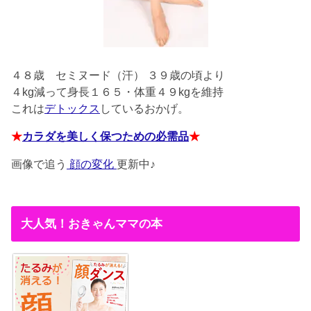
４８歳
セミヌード（汗） ３９歳の頃より
４kg減って身長１６５・体重４９kgを維持
これは
デトックス
しているおかげ。
★
カラダを美しく保つための必需品
★
画像で追う
顔の変化
更新中♪
大人気！おきゃんママの本