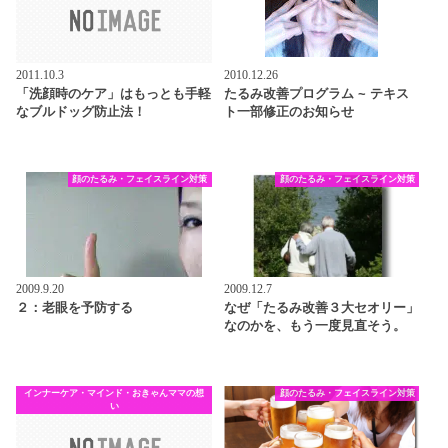
2011.10.3
2010.12.26
「洗顔時のケア」はもっとも手軽
たるみ改善プログラム ~ テキス
なブルドッグ防止法！
ト一部修正のお知らせ
顔のたるみ・フェイスライン対策
顔のたるみ・フェイスライン対策
2009.9.20
2009.12.7
２：老眼を予防する
なぜ「たるみ改善３大セオリー」
なのかを、もう一度見直そう。
インナーケア・マインド・おきゃんママの想
顔のたるみ・フェイスライン対策
い