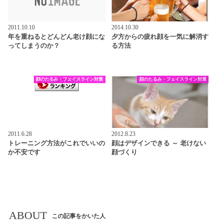
2011.10.10
2014.10.30
年を重ねるとどんどん老け顔にな
夕方からの疲れ顔を一気に解消す
ってしまうのか？
る方法
顔のたるみ・フェイスライン対策
顔のたるみ・フェイスライン対策
2011.6.28
2012.8.23
トレーニング方法がこれでいいの
顔はデザインできる ～ 老けない
か不安です
顔づくり
ABOUT
この記事をかいた人