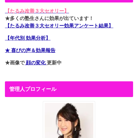
【たるみ改善３大セオリー】
★多くの塾生さんに効果が出ています！
【たるみ改善３大セオリー効果アンケート結果】
【年代別 効果分析】
★ 喜びの声＆効果報告
★画像で
顔の変化
更新中
管理人プロフィール