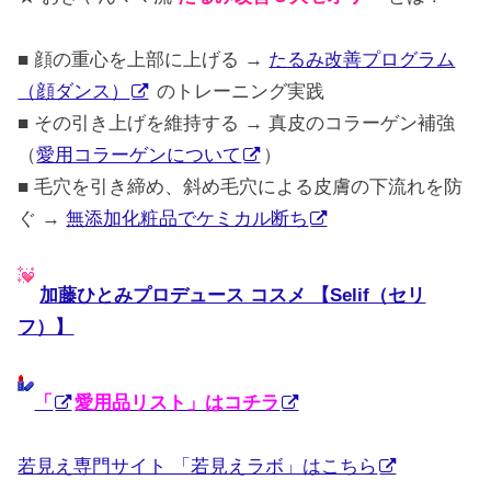
■ 顔の重心を上部に上げる →
たるみ改善プログラム
（顔ダンス）
のトレーニング実践
■ その引き上げを維持する → 真皮のコラーゲン補強
（
愛用コラーゲンについて
）
■ 毛穴を引き締め、斜め毛穴による皮膚の下流れを防
ぐ →
無添加化粧品でケミカル断ち
加藤ひとみプロデュース コスメ 【Selif（セリ
フ）】
「
愛用品リスト」はコチラ
若見え専門サイト 「若見えラボ」はこちら