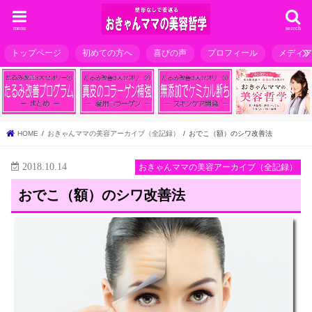
menu
search
トップページ
初めての方へ
喜びの声
プロフィール
メディ
HOME
おきゃんママの美容アーカイブ（全記録）
おでこ（額）のシワ改善法
2018.10.14
おきゃんママの美容アーカイブ（全記録）
おでこ（額）のシワ改善法