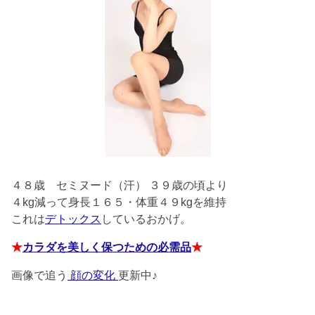
４８歳
セミヌード（汗） ３９歳の頃より
４kg減って身長１６５・体重４９kgを維持
これは
デトックス
しているおかげ。
★
カラダを美しく保つための必需品
★
画像で追う
顔の変化
更新中♪