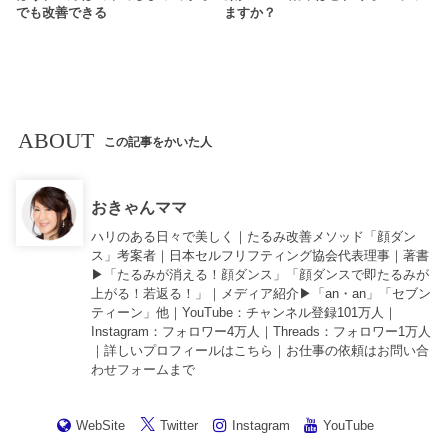
でも改善できる
ますか？
ABOUT
この記事をかいた人
おきゃんママ
ハリのある日々で美しく｜たるみ改善メソッド「顔ダン
ス」考案者｜日本セルフリフティング協会代表理事｜著書
▶︎「
たるみが消える！顔ダンス
」「
顔ダンスで即たるみが
上がる！若返る！
」｜メディア紹介▶︎「an・an」「セブン
ティーン」他｜
YouTube
：チャンネル登録101万人｜
Instagram
：フォロワー4万人｜
Threads
：フォロワー1万人
｜詳しいプロフィールは
こちら
｜お仕事の依頼は
お問い合
わせフォーム
まで
WebSite
Twitter
Instagram
YouTube