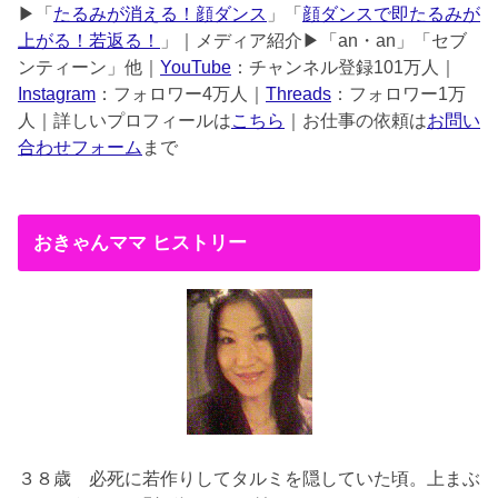
▶︎「
たるみが消える！顔ダンス
」「
顔ダンスで即たるみが
上がる！若返る！
」｜メディア紹介▶︎「an・an」「セブ
ンティーン」他｜
YouTube
：チャンネル登録101万人｜
Instagram
：フォロワー4万人｜
Threads
：フォロワー1万
人｜詳しいプロフィールは
こちら
｜お仕事の依頼は
お問い
合わせフォーム
まで
おきゃんママ ヒストリー
３８歳
必死に若作りしてタルミを隠していた頃。上まぶ