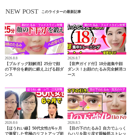
NEW POST
このライターの最新記事
顔のたるみ・フェイスライン対策
顔のたるみ・フェイスライン対策
2026.8.8
2026.8.7
【ブルドッグ顔解消】25分で顔
【音声ガイド付】18分超集中顔
の下半分を劇的に鍛え上げる顔ダ
ダンス！お顔のたるみ完全解消コ
ンス
ース
ほうれい線・シワ・口元対策
目の下のたるみ・目元のケア
2026.8.6
2026.8.5
【ほうれい線】50代女性が6ヶ月
【目の下のたるみ】自力でふっく
で激変した究極のリフトアップ術
らハリを取り戻す眼輪筋ストレッ