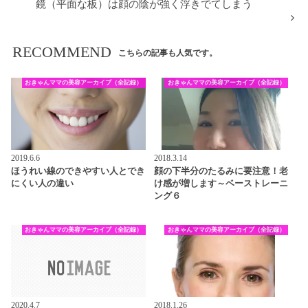
鏡（平面な板）は顔の陰が強く浮きでてしまう
RECOMMEND
こちらの記事も人気です。
おきゃんママの美容アーカイブ（全記録）
おきゃんママの美容アーカイブ（全記録）
2019.6.6
2018.3.14
ほうれい線のできやすい人とでき
顔の下半分のたるみに要注意！老
にくい人の違い
け感が増します～ベーストレーニ
ング６
おきゃんママの美容アーカイブ（全記録）
おきゃんママの美容アーカイブ（全記録）
2020.4.7
2018.1.26