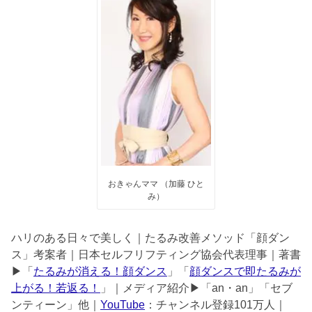
おきゃんママ （加藤 ひと
み）
ハリのある日々で美しく｜たるみ改善メソッド「顔ダン
ス」考案者｜日本セルフリフティング協会代表理事｜著書
▶︎「
たるみが消える！顔ダンス
」「
顔ダンスで即たるみが
上がる！若返る！
」｜メディア紹介▶︎「an・an」「セブ
ンティーン」他｜
YouTube
：チャンネル登録101万人｜