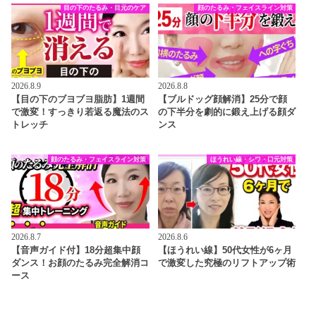
目の下のたるみ・目元のケア
顔のたるみ・フェイスライン対策
2026.8.9
2026.8.8
【目の下のブヨブヨ脂肪】1週間
【ブルドッグ顔解消】25分で顔
で激変！すっきり若返る魔法のス
の下半分を劇的に鍛え上げる顔ダ
トレッチ
ンス
顔のたるみ・フェイスライン対策
ほうれい線・シワ・口元対策
2026.8.7
2026.8.6
【音声ガイド付】18分超集中顔
【ほうれい線】50代女性が6ヶ月
ダンス！お顔のたるみ完全解消コ
で激変した究極のリフトアップ術
ース