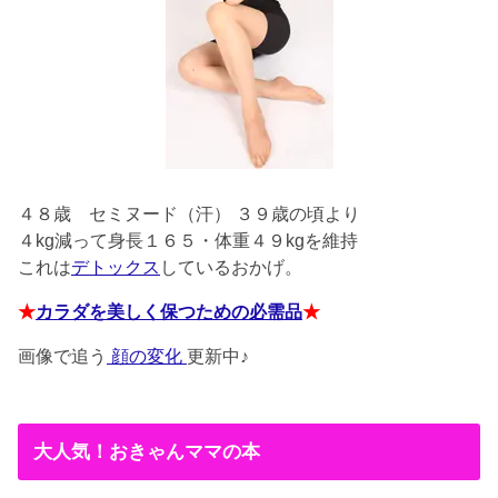
４８歳
セミヌード（汗） ３９歳の頃より
４kg減って身長１６５・体重４９kgを維持
これは
デトックス
しているおかげ。
★
カラダを美しく保つための必需品
★
画像で追う
顔の変化
更新中♪
大人気！おきゃんママの本