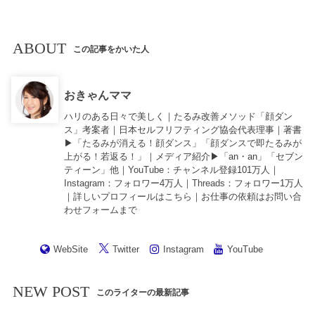
ABOUT
この記事をかいた人
おきゃんママ
ハリのある日々で美しく｜たるみ改善メソッド「顔ダン
ス」考案者｜日本セルフリフティング協会代表理事｜著書
▶︎「
たるみが消える！顔ダンス
」「
顔ダンスで即たるみが
上がる！若返る！
」｜メディア紹介▶︎「an・an」「セブン
ティーン」他｜
YouTube
：チャンネル登録101万人｜
Instagram
：フォロワー4万人｜
Threads
：フォロワー1万人
｜詳しいプロフィールは
こちら
｜お仕事の依頼は
お問い合
わせフォーム
まで
WebSite
Twitter
Instagram
YouTube
NEW POST
このライターの最新記事