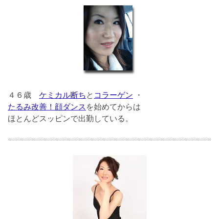
４６歳
ケミカル断ち
と
コラーゲン
・
たるみ改善！顔ダンス
を始めてからは
ほとんどスッピンで出勤している。