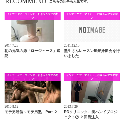
RECOMMEND
こちらの記事も人気です。
インナーケア・マインド・おきゃんママの想
インナーケア・マインド・おきゃんママの想
い
い
2014.7.23
2011.12.15
朝の元気の源「ロージュース」追
塾生さんレッスン風景撮影会を行
記
いました
インナーケア・マインド・おきゃんママの想
インナーケア・マインド・おきゃんママの想
い
い
2010.8.12
2013.7.29
モテ男通信～モテ男塾 Part ２
RDクリニック～美ハンドプロジ
ェクト⑦ ２回目注入